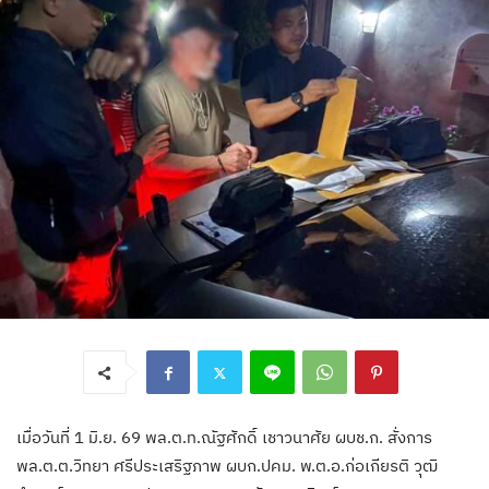
เมื่อวันที่ 1 มิ.ย. 69 พล.ต.ท.ณัฐศักดิ์ เชาวนาศัย ผบช.ก. สั่งการ
พล.ต.ต.วิทยา ศรีประเสริฐภาพ ผบก.ปคม. พ.ต.อ.ก่อเกียรติ วุฒิ