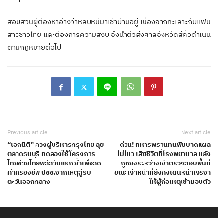
สอบสวนผู้ต้องหาอ้างว่าหลบหนีมาเช่าบ้านอยู่ เนื่องจากทะเลาะกับแฟน
สาวชาวไทย และต้องการความสงบ จึงนำตัวส่งศาลจังหวัดสีคิ้วดำเนิน
ตามกฎหมายต่อไป
Previous article
Next article
“เอกนิติ” ควงผู้บริหารกรุงไทย ลุย
ด่วน! ทหารพรานทนพิษบาดแผล
ตลาดธนบุรี ทดลองใช้โครงการ
ไม่ไหว เสียชีวิตที่โรงพยาบาล หลัง
ไทยช่วยไทยพลัสวันแรก ย้ำเพื่อลด
ถูกยิงระหว่างเข้าตรวจสอบพื้นที่
ค่าครองชีพ ปชช.จากเหตุสู้รบ
ขณะเจ้าหน้าที่ยังคงเดินหน้าเจรจา
ตะวันออกกลาง
ให้ผู้ก่อเหตุเข้ามอบตัว