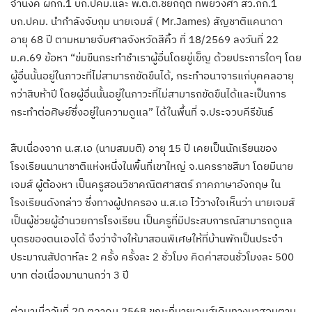
จำนงค์ ผกก.1 บก.ปคม.และ พ.ต.ต.ชัยกฤต ทิพย์วงศา สว.กก.1
บก.ปคม. นำกำลังจับกุม นายเจมส์ ( Mr.James) สัญชาติแคนาดา
อายุ 68 ปี ตามหมายจับศาลจังหวัดสีคิ้ว ที่ 18/2569 ลงวันที่ 22
ม.ค.69 ข้อหา “ข่มขืนกระทำชำเราผู้อื่นโดยขู่เข็ญ ด้วยประการใดๆ โดย
ผู้อื่นนั้นอยู่ในภาวะที่ไม่สามารถขัดขืนได้, กระทำอนาจารแก่บุคคลอายุ
กว่าสิบห้าปี โดยผู้อื่นนั้นอยู่ในภาวะที่ไม่สามารถขัดขืนได้และเป็นการ
กระทำต่อศิษย์ซึ่งอยู่ในความดูแล” ได้ในพื้นที่ จ.ประจวบคีรีขันธ์
สืบเนื่องจาก น.ส.เอ (นามสมมติ) อายุ 15 ปี เคยเป็นนักเรียนของ
โรงเรียนนานาชาติแห่งหนึ่งในพื้นที่เขาใหญ่ จ.นครราชสีมา โดยมีนาย
เจมส์ ผู้ต้องหา เป็นครูสอนวิชาคณิตศาสตร์ ภาคภาษาอังกฤษ ใน
โรงเรียนดังกล่าว ซึ่งทางผู้ปกครอง น.ส.เอ ไว้วางใจเห็นว่า นายเจมส์
เป็นผู้ช่วยผู้อำนวยการโรงเรียน เป็นครูที่มีประสบการณ์สามารถดูแล
บุตรของตนเองได้ จึงว่าจ้างให้มาสอนพิเศษให้ที่บ้านพักเป็นประจำ
ประมาณสัปดาห์ละ 2 ครั้ง ครั้งละ 2 ชั่วโมง คิดค่าสอนชั่วโมงละ 500
บาท ต่อเนื่องมานานกว่า 3 ปี
ต่อมาเมื่อวันที่ 20 ตุลาคม 2568 ขณะที่นายเจมส์เดินทางมาสอนตาม