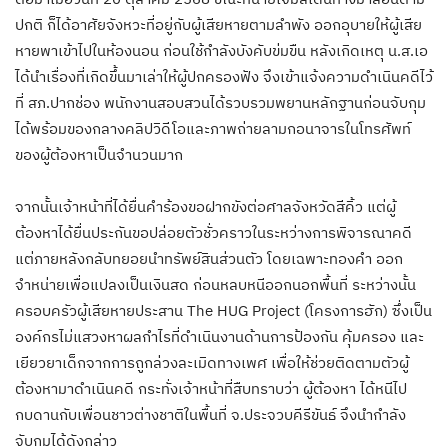
ปกติ ก็ได้อาศัยจังหวะที่อยู่กับผู้เสียหายตามลำพัง ออกอุบายให้ผู้เสีย
หายพาเข้าไปในห้องนอน ก่อนใช้กำลังบังคับข่มขืน หลังเกิดเหตุ น.ส.เอ
ได้นำเรื่องที่เกิดขึ้นมาเล่าให้ผู้ปกครองฟัง จึงเข้าแจ้งความดำเนินคดีไว้
ที่ สภ.ปากช่อง พนักงานสอบสวนได้รวบรวมพยานหลักฐานก่อนจับกุม
ได้พร้อมของกลางคลิปวิดีโอและภาพถ่ายลามกอนาจารในโทรศัพท์
ของผู้ต้องหาเป็นจำนวนมาก
จากนั้นเจ้าหน้าที่ได้ยื่นคำร้องขอฝากขังต่อศาลจังหวัดสีคิ้ว แต่ผู้
ต้องหาได้ยื่นประกันขอปล่อยตัวชั่วคราวในระหว่างการพิจารณาคดี
แต่ภายหลังกลับทยอยนำทรัพย์สินส่วนตัว โดยเฉพาะทองคำ ออก
จำหน่ายเพื่อแปลงเป็นเงินสด ก่อนหลบหนีออกนอกพื้นที่ ระหว่างนั้น
ครอบครัวผู้เสียหายประสาน The HUG Project (โครงการฮัก) ซึ่งเป็น
องค์กรไม่แสวงหาผลกำไรที่ดำเนินงานด้านการป้องกัน คุ้มครอง และ
เยียวยาเด็กจากการถูกล่วงละเมิดทางเพศ เพื่อให้ช่วยติดตามตัวผู้
ต้องหามาดำเนินคดี กระทั่งเจ้าหน้าที่สืบทราบว่า ผู้ต้องหา ได้หนีไป
กบดานกับเพื่อนชาวต่างชาติในพื้นที่ จ.ประจวบคีรีขันธ์ จึงนำกำลัง
จับกุมได้ดังกล่าว