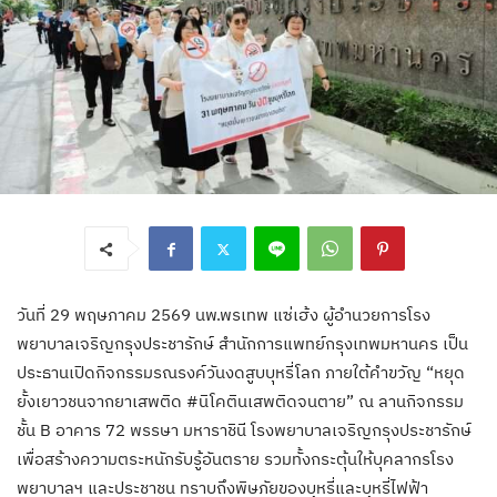
วันที่ 29 พฤษภาคม 2569 นพ.พรเทพ แซ่เฮ้ง ผู้อำนวยการโรง
พยาบาลเจริญกรุงประชารักษ์ สำนักการแพทย์กรุงเทพมหานคร เป็น
ประธานเปิดกิจกรรมรณรงค์วันงดสูบบุหรี่โลก ภายใต้คำขวัญ “หยุด
ยั้งเยาวชนจากยาเสพติด #นิโคตินเสพติดจนตาย” ณ ลานกิจกรรม
ชั้น B อาคาร 72 พรรษา มหาราชินี โรงพยาบาลเจริญกรุงประชารักษ์
เพื่อสร้างความตระหนักรับรู้อันตราย รวมทั้งกระตุ้นให้บุคลากรโรง
พยาบาลฯ และประชาชน ทราบถึงพิษภัยของบุหรี่และบุหรี่ไฟฟ้า