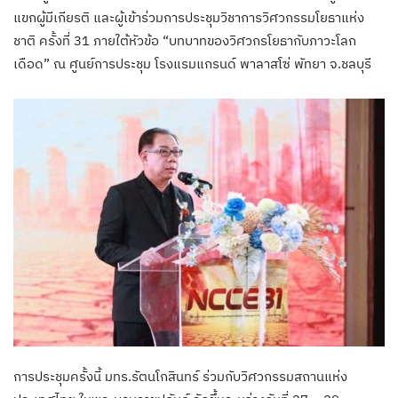
แขกผู้มีเกียรติ และผู้เข้าร่วมการประชุมวิชาการวิศวกรรมโยธาแห่ง
ชาติ ครั้งที่ 31 ภายใต้หัวข้อ “บทบาทของวิศวกรโยธากับภาวะโลก
เดือด” ณ ศูนย์การประชุม โรงแรมแกรนด์ พาลาสโซ่ พัทยา จ.ชลบุรี
การประชุมครั้งนี้ มทร.รัตนโกสินทร์ ร่วมกับวิศวกรรมสถานแห่ง