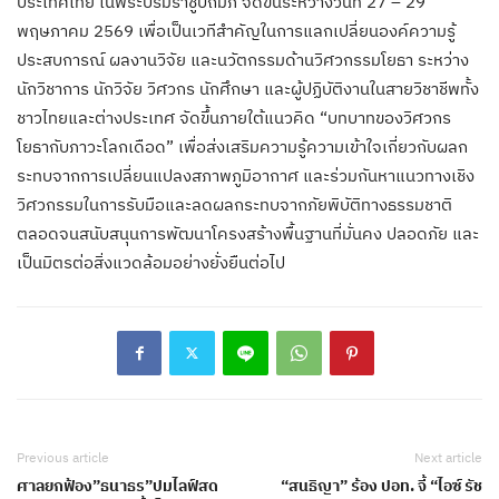
ประเทศไทย ในพระบรมราชูปถัมภ์ จัดขึ้นระหว่างวันที่ 27 – 29
พฤษภาคม 2569 เพื่อเป็นเวทีสำคัญในการแลกเปลี่ยนองค์ความรู้
ประสบการณ์ ผลงานวิจัย และนวัตกรรมด้านวิศวกรรมโยธา ระหว่าง
นักวิชาการ นักวิจัย วิศวกร นักศึกษา และผู้ปฏิบัติงานในสายวิชาชีพทั้ง
ชาวไทยและต่างประเทศ จัดขึ้นภายใต้แนวคิด “บทบาทของวิศวกร
โยธากับภาวะโลกเดือด” เพื่อส่งเสริมความรู้ความเข้าใจเกี่ยวกับผลก
ระทบจากการเปลี่ยนแปลงสภาพภูมิอากาศ และร่วมกันหาแนวทางเชิง
วิศวกรรมในการรับมือและลดผลกระทบจากภัยพิบัติทางธรรมชาติ
ตลอดจนสนับสนุนการพัฒนาโครงสร้างพื้นฐานที่มั่นคง ปลอดภัย และ
เป็นมิตรต่อสิ่งแวดล้อมอย่างยั่งยืนต่อไป
Previous article
Next article
ศาลยกฟ้อง”ธนาธร”ปมไลฟ์สด
“สนธิญา” ร้อง ปอท. จี้ “ไอซ์ รัช