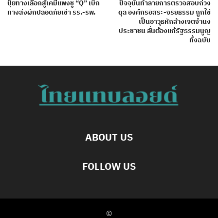
ปุ๋ยทางเลือกสู้เคมีแพงชู “Q” เบิก
ปัจจุบันทำลายการตรวจสอบถ่วง
ทางส่งผักปลอดภัยเข้า รร.-รพ.
ดุล องค์กรอิสระ-จริยธรรม ถูกใช้
เป็นอาวุธหักล้างเจตจำนง
ประชาชน ลั่นต้องแก้รัฐธรรมนูญ
ทั้งฉบับ
ABOUT US
FOLLOW US
©