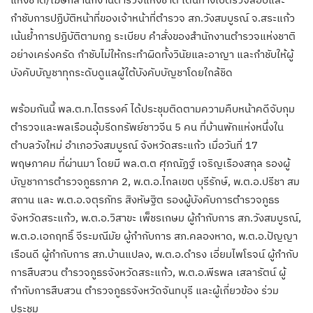
กำชับการปฏิบัติหน้าที่ของเจ้าหน้าที่ตำรวจ สภ.วังสมบูรณ์ จ.สระแก้ว
เน้นย้ำการปฏิบัติตามกฎ ระเบียบ คำสั่งของสำนักงานตำรวจแห่งชาติ
อย่างเคร่งครัด กำชับไม่ให้กระทำผิดทั้งวินัยและอาญา และกำชับให้ผู้
บังคับบัญชาทุกระดับดูแลผู้ใต้บังคับบัญชาโดยใกล้ชิด
พร้อมกันนี้ พล.ต.ท.ไตรรงค์ ได้ประชุมติดตามความคืบหน้าคดีจับกุม
ตำรวจและพลเรือนอุ้มรีดทรัพย์ชาวจีน 5 คน ที่บ้านพักแห่งหนึ่งใน
ตำบลวังใหม่ อำเภอวังสมบูรณ์ จังหวัดสระแก้ว เมื่อวันที่ 17
พฤษภาคม ที่ผ่านมา โดยมี พล.ต.ต ศุภณัฏฐ์ เจริญเรืองสกุล รองผู้
บัญชาการตำรวจภูธรภาค 2, พ.ต.อ.ไกลเขต บุรีรักษ์, พ.ต.อ.ปรีชา สม
สถาน และ พ.ต.อ.จตุรภัทร สิงหัษฐิต รองผู้บังคับการตำรวจภูธร
จังหวัดสระแก้ว, พ.ต.อ.วิสาขะ เพ็ชรเกษม ผู้กำกับการ สภ.วังสมบูรณ์,
พ.ต.อ.เอกฤทธิ์ จีระมณีมัย ผู้กำกับการ สภ.คลองหาด, พ.ต.อ.ปัญญา
เรือนดี ผู้กำกับการ สภ.บ้านแปลง, พ.ต.อ.ดำรง เอี่ยมไพโรจน์ ผู้กำกับ
การสืบสวน ตำรวจภูธรจังหวัดสระแก้ว, พ.ต.อ.พีรพล เสลารัตน์ ผู้
กำกับการสืบสวน ตำรวจภูธรจังหวัดจันทบุรี และผู้เกี่ยวข้อง ร่วม
ประชุม