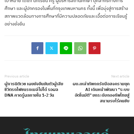
เป้าหมาย ได้แก่ นักเรียน ครู ผู้บริหารสถานศึกษา บุคลากรทางการ
ศึกษา และผู้ปกครองในพื้นที่กรุงเทพมหานคร ทั้งนี้ เพื่อมุ่งสู่การสร้าง
สภาพแวดล้อมทางการศึกษาที่มีความปลอดภัยและเอื้อต่อการเรียนรู้
อย่างยั่งยืน
Previous article
Next article
ผู้การนิติเวช เผยยังยืนยันตัวผู้เสีย
ผบ.เหล่าทัพถกรับมือสงครามยุค
ชีวิตรถไฟชนรถเมล์ไม่ได้ รอผล
AI เดินหน้าพัฒนา “ระบบ
DNA คาดรู้ผลภายใน 1-2 วัน
อัตโนมัติ” ยกระดับกองทัพไทยสู่
สนามรบไร้คนขับ