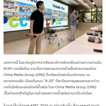
นอกจากนี้ ในระดับภูมิภาคอาเซียนจะมีการขับเคลื่อนผ่านความร่วมมือ
RCEP เวอร์ชันใหม่ รวมถึงการขยายบทบาทด้านสื่อสารมวลชนโดย
China Media Group (CMG) ที่เตรียมจัดฟอรั่มนวัตกรรม ณ
มหานครฉงชิ่ง เมืองต้นแบบ “8 มิติ” ที่สะท้อนการผสมผสานระหว่าง
เทคโนโลยีและผังเมืองที่ล้ำสมัย โดย China Media Group (CMG)
เป็นหัวหอกสำคัญในการนำเสนอความล้ำสมัยผ่านเวทีระดับโลก
ในการเป็นเจ้าภาพ APEC 2026 ณ เมืองเซินเจิ้น สื่อมวลชนมีบทบาท