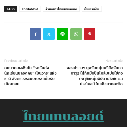
TAGS
Thaitabloid
สำนักข่าวไทยแทบลอยด์
เป็นประเด็น
Previous article
Next article
คมนาคมผลักดัน “รถรับส่ง
กองปราบฯ บุกจับหนุ่มบริติชจัดหา
นักเรียนปลอดภัย” เป็นวาระแห่ง
อาวุธ ให้กับมือปืนโคลัมเบียใช้ก่อ
ชาติ สั่งตรวจระบบเบรกเข้มรับ
เหตุยิงหนุ่มอิรัก หลังขัดผล
เปิดเทอม
ประโยชน์ในแก๊งยาเสพติด