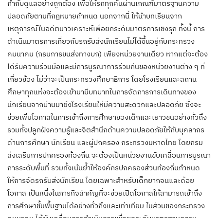
กำกับดูแลอย่างถูกต้อง เพื่อให้รถทุกคันผ่านเกณฑ์มาตรฐานความ
ปลอดภัยตามที่กฎหมายกำหนด นอกจากนี้ ให้นำบทเรียนจาก
เหตุการณ์ในอดีตมาวิเคราะห์เพื่อยกระดับมาตรการเชิงรุก ทั้งนี้ การ
ดำเนินมาตรการเกี่ยวกับรถรับส่งนักเรียนไม่ได้ขึ้นอยู่กับกระทรวง
คมนาคม (กรมการขนส่งทางบก) เพียงหน่วยงานเดียว หากแต่จะต้อง
ได้รับความร่วมมือและมีการบูรณาการร่วมกันของหน่วยงานต่าง ๆ ที่
เกี่ยวข้อง ไม่ว่าจะเป็นกระทรวงศึกษาธิการ โดยโรงเรียนและสถาน
ศึกษาทุกแห่งจะต้องเข้ามามีบทบาทในการจัดการการเดินทางของ
นักเรียนจากบ้านมายังโรงเรียนให้มีความสะดวกและปลอดภัย ซึ่งจะ
ช่วยเพิ่มโอกาสในการเข้าถึงการศึกษาของเด็กและเยาวชนอย่างทั่วถึง
รวมทั้งปลูกฝังความรู้และจิตสำนึกด้านความปลอดภัยให้กับบุคลากร
ด้านการศึกษา นักเรียน และผู้ปกครอง กระทรวงมหาดไทย โดยกรม
ส่งเสริมการปกครองท้องถิ่น จะต้องเป็นหน่วยงานขับเคลื่อนการบูรณา
การระดับพื้นที่ รวมทั้งเน้นย้ำให้องค์กรปกครองส่วนท้องถิ่นกำหนด
ให้การจัดรถรับส่งนักเรียน โดยเฉพาะสำหรับเด็กยากจนและด้อย
โอกาส เป็นหนึ่งในภารกิจสำคัญที่จะช่วยเปิดโอกาสให้สามารถเข้าถึง
การศึกษาขั้นพื้นฐานได้อย่างทั่วถึงและเท่าเทียม ในส่วนของกระทรวง