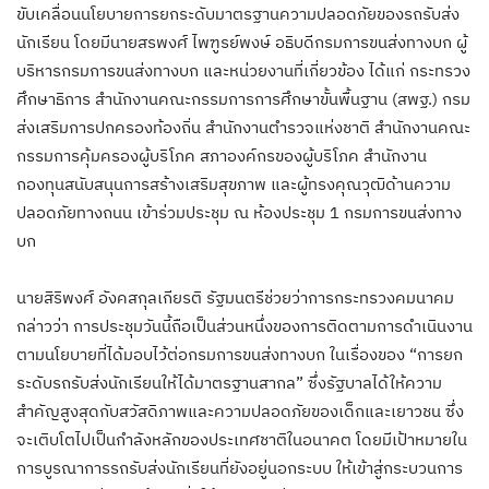
ขับเคลื่อนนโยบายการยกระดับมาตรฐานความปลอดภัยของรถรับส่ง
นักเรียน โดยมีนายสรพงศ์ ไพฑูรย์พงษ์ อธิบดีกรมการขนส่งทางบก ผู้
บริหารกรมการขนส่งทางบก และหน่วยงานที่เกี่ยวข้อง ได้แก่ กระทรวง
ศึกษาธิการ สำนักงานคณะกรรมการการศึกษาขั้นพื้นฐาน (สพฐ.) กรม
ส่งเสริมการปกครองท้องถิ่น สำนักงานตำรวจแห่งชาติ สำนักงานคณะ
กรรมการคุ้มครองผู้บริโภค สภาองค์กรของผู้บริโภค สำนักงาน
กองทุนสนับสนุนการสร้างเสริมสุขภาพ และผู้ทรงคุณวุฒิด้านความ
ปลอดภัยทางถนน เข้าร่วมประชุม ณ ห้องประชุม 1 กรมการขนส่งทาง
บก
นายสิริพงศ์ อังคสกุลเกียรติ รัฐมนตรีช่วยว่าการกระทรวงคมนาคม
กล่าวว่า การประชุมวันนี้ถือเป็นส่วนหนึ่งของการติดตามการดำเนินงาน
ตามนโยบายที่ได้มอบไว้ต่อกรมการขนส่งทางบก ในเรื่องของ “การยก
ระดับรถรับส่งนักเรียนให้ได้มาตรฐานสากล” ซึ่งรัฐบาลได้ให้ความ
สำคัญสูงสุดกับสวัสดิภาพและความปลอดภัยของเด็กและเยาวชน ซึ่ง
จะเติบโตไปเป็นกำลังหลักของประเทศชาติในอนาคต โดยมีเป้าหมายใน
การบูรณาการรถรับส่งนักเรียนที่ยังอยู่นอกระบบ ให้เข้าสู่กระบวนการ