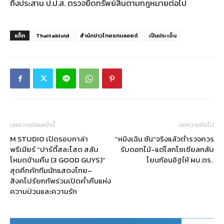
ถึงประสาน ป.ป.ส. ตรวจยึดทรัพย์สินตามกฎหมายต่อไป
แท็ก
Thaitabloid
สำนักข่าวไทยแทบลอยด์
เป็นประเด็น
บทความก่อนหน้านี้
บทความถัดไป
M STUDIO เปิดรอบกาล่า
”หมิงเฉิน ซัน“จริงแล้วตำรวจควร
พรีเมียร์ “ปาร์ตี้สละโสด สลับ
รับดอกไม้-แต่โลกโซเชียลกลับ
โหมดข้ามคืน (3 GOOD GUYS)”
โยนก้อนอิฐให้ ผบ.ตร.
สุดคึกคักทีมนักแสดงไทย–
สิงคโปร์ยกทัพร่วมเปิดค่ำคืนแห่ง
ความป่วนและความรัก