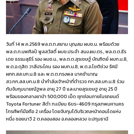
วันที่ 14 พ.ค.2569 พล.ต.ท.สยาม บุญสม ผบช.น. พร้อมด้วย
พล.ต.ท.นพศิลป์ พูลสวัสดิ์ ผบช.ประจำ สนง.ผบ.ตร., พล.ต.ต.ธีร
เดช ธรรมสุธีร์ รอง ผบช.น., พล.ต.ต.สุรเชษฐ์ บัณฑิตย์ ผบก.น.8,
พ.ต.อ.ดุสิต วาลีประโคน รอง ผบก.น.8, พ.ต.อ.โชติช่วง รัศมี
ผกก.สส.บก.น.8 และ พ.ต.ต.ทรงพล นาคชำนาญ
สว.กก.สส.บก.น.8 นำกำลังเจ้าหน้าที่ตำรวจ กก.สส.บก.น.8 ร่วม
กันจับกุมนายณัฐพล อายุ 27 ปี และนายสุรเชษฐ อายุ 25 ปี
พร้อมของกลางยาบ้า 500,000 เม็ด ซุกซ่อนภายในรถยนต์
Toyota Fortuner สีดำ ทะเบียน 6ขร-4609 กรุงเทพมหานคร
โทรศัพท์มือถือ 2 เครื่อง โดยจับกุมได้บริเวณหน้าคอนโดแห่ง
หนึ่ง ซอยนาวี 2 ต.คลองสอง อ.คลองหลวง จ.ปทุมธานี