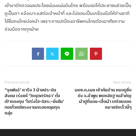
เข้ามาตักตวงผลประโยชน์บนแผ่นดินไทย พร้อมขอให้ประชาชนช่วยเป็น
หูเป็นตา แจ้งเบาะแสต่อเจ้าหน้าที่ และไม่ยอมเป็นเครื่องมือให้ต่างชาติ
ใช้ชื่อคนไทยบังหน้า เพราะการปกป้องอาชีพคนไทยต้องอาศัยความ
ร่วมมือจากทุกฝ่าย
Previous article
Next article
“จุลพันธ์’ หารือ 3 ฝ่ายประกัน
ผบช.ก.เผย เข้าค้นบ้าน หมอดูชื่อ
สังคม เร่งแก้ ‘วิกฤตศรัทธา’ ตั้ง
ดัง จ.ลำพูน พบหลักฐานสำคัญ
เป้ากองทุน ‘โปร่งใส-อิสระ-ยั่งยืน’
ผ้าปูที่นอน-เสื้อผ้า เตรียมออด
ตอบโจทย์แรงงานครอบคลุมทุก
หมายจับเร็วนี้ๆ
กลุ่ม