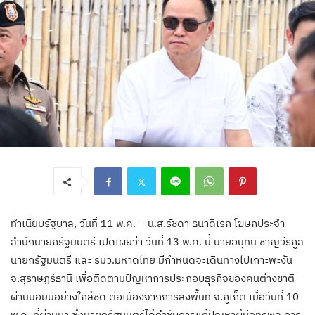
ทำเนียบรัฐบาล, วันที่ 11 พ.ค. – น.ส.รัชดา ธนาดิเรก โฆษกประจำ
สำนักนายกรัฐมนตรี เปิดเผยว่า วันที่ 13 พ.ค. นี้ นายอนุทิน ชาญวีรกูล
นายกรัฐมนตรี และ รมว.มหาดไทย มีกำหนดจะเดินทางไปเกาะพะงัน
จ.สุราษฎร์ธานี เพื่อติดตามปัญหาการประกอบธุรกิจของคนต่างชาติ
ผ่านนอมินีอย่างใกล้ชิด ต่อเนื่องจากการลงพื้นที่ จ.ภูเก็ต เมื่อวันที่ 10
พ.ค. ที่ผ่านมา ซึ่งนายกรัฐมนตรีได้กำชับการแก้ปัญหาผู้มีอิทธิพล การ