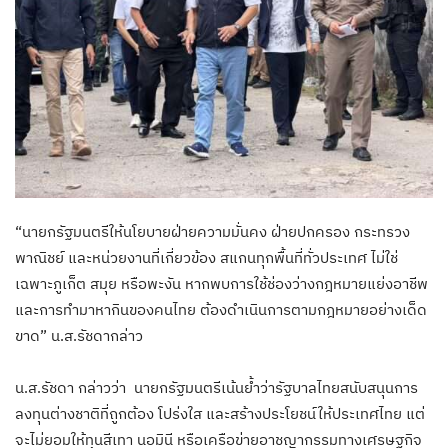
“นายกรัฐมนตรีให้นโยบายฝ่ายความมั่นคง ฝ่ายปกครอง กระทรวง
พาณิชย์ และหน่วยงานที่เกี่ยวข้อง สแกนทุกพื้นที่ทั่วประเทศ ไม่ใช่
เฉพาะภูเก็ต สมุย หรือพะงัน หากพบการใช้ช่องว่างกฎหมายแย่งอาชีพ
และการทำมาหากินของคนไทย ต้องดำเนินการตามกฎหมายอย่างเด็ด
ขาด” น.ส.รัชดากล่าว
น.ส.รัชดา กล่าวว่า นายกรัฐมนตรีเน้นย้ำว่ารัฐบาลไทยสนับสนุนการ
ลงทุนต่างชาติที่ถูกต้อง โปร่งใส และสร้างประโยชน์ให้ประเทศไทย แต่
จะไม่ยอมให้ทุนสีเทา นอมินี หรือเครือข่ายอาชญากรรมทางเศรษฐกิจ