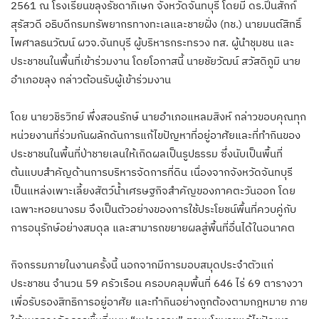
2561 ณ โรงเรียนขลุงรัชดาภิเษก จังหวัดจันทบุรี โดยมี ดร.ปิ่นสักก์
สุรัสวดี อธิบดีกรมทรัพยากรทางทะเลและชายฝั่ง (ทช.) นายมนต์สิทธิ์
ไพศาลธนวัฒน์ ผวจ.จันทบุรี ผู้บริหารกระทรวง ทส. ผู้นำชุมชน และ
ประชาชนในพื้นที่เข้าร่วมงาน โดยโอกาสนี้ นายชัยวัฒน์ สวัสดิภูมิ นาย
อำเภอขลุง กล่าวต้อนรับผู้เข้าร่วมงาน
โดย นายวชิรวิทย์ พึ่งสอนรักษ์ นายอำเภอแหลมสิงห์ กล่าวขอบคุณทุก
หน่วยงานที่ร่วมกันผลักดันการแก้ไขปัญหาที่อยู่อาศัยและที่ทำกินของ
ประชาชนในพื้นที่ป่าชายเลนให้เกิดผลเป็นรูปธรรม ซึ่งนับเป็นพื้นที่
ต้นแบบสำคัญด้านการบริหารจัดการที่ดิน เนื่องจากจังหวัดจันทบุรี
เป็นแหล่งเพาะเลี้ยงสัตว์น้ำเศรษฐกิจสำคัญของภาคตะวันออก โดย
เฉพาะหอยนางรม จึงเป็นตัวอย่างของการใช้ประโยชน์พื้นที่ควบคู่กับ
การอนุรักษ์อย่างสมดุล และสามารถขยายผลสู่พื้นที่อื่นได้ในอนาคต
กิจกรรมภายในงานครั้งนี้ นอกจากมีการมอบสมุดประจำตัวแก่
ประชาชน จำนวน 59 ครัวเรือน ครอบคลุมพื้นที่ 646 ไร่ 69 ตารางวา
เพื่อรับรองสิทธิการอยู่อาศัย และทำกินอย่างถูกต้องตามกฎหมาย ภาย