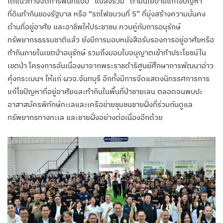
ใต้แนวทางจัดการพื้นที่แบบ “แปลงรวม” ตามนโยบายแก้ไขปัญหา
ที่ดินทำกินของรัฐบาล หรือ “รถไฟขบวนที่ 5” ที่มุ่งสร้างความมั่นคง
ด้านที่อยู่อาศัย และอาชีพให้ประชาชน ควบคู่กับการอนุรักษ์
ทรัพยากรธรรมชาติแล้ว ยังมีการมอบหนังสือรับรองการอยู่อาศัยหรือ
ทำกินภายในเขตป่าอนุรักษ์ รวมถึงมอบใบอนุญาตเข้าทำประโยชน์ใน
เขตป่า โครงการอันเนื่องมาจากพระราชดำริศูนย์ศึกษาการพัฒนาอ่าว
คุ้งกระเบนฯ ให้แก่ ผวจ.จันทบุรี อีกทั้งมีการจัดแสดงนิทรรศการการ
แก้ไขปัญหาที่อยู่อาศัยและทำกินในพื้นที่ป่าชายเลน ตลอดจนพบปะ
อาสาสมัครพิทักษ์ทะเลและเครือข่ายชุมชนชายฝั่งที่ร่วมกันดูแล
ทรัพยากรทางทะเล และชายฝั่งอย่างต่อเนื่องอีกด้วย