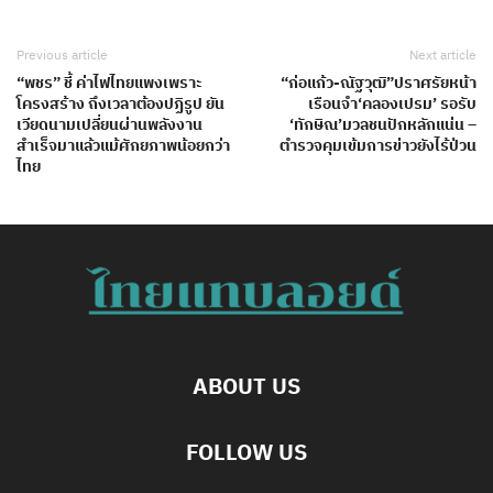
Previous article
Next article
“พชร” ชี้ ค่าไฟไทยแพงเพราะ
“ก่อแก้ว-ณัฐวุฒิ”ปราศรัยหน้า
โครงสร้าง ถึงเวลาต้องปฏิรูป ยัน
เรือนจำ‘คลองเปรม’ รอรับ
เวียดนามเปลี่ยนผ่านพลังงาน
‘ทักษิณ’มวลชนปักหลักแน่น –
สำเร็จมาแล้วแม้ศักยภาพน้อยกว่า
ตำรวจคุมเข้มการข่าวยังไร้ป่วน
ไทย
ABOUT US
FOLLOW US