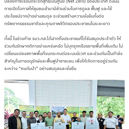
ปล่อยก๊าซเรือนกระจกสุทธิเป็นศูนย์ (Net Zero) ของประเทศ ดังนั้น
การเปิดโอกาสให้ชุมชนเข้ามามีส่วนร่วมในการดูแล ฟื้นฟู และใช้
ประโยชน์จากป่าอย่างสมดุล จะช่วยสร้างความยั่งยืนทั้งต่อ
ทรัพยากรธรรมชาติและคุณภาพชีวิตของประชาชนในระยะยาว
ทั้งนี้ ในช่วงท้าย รมว.ทส.ได้ฝากถึงประชาชนที่ได้รับสมุดประจำตัว ให้
ร่วมกันรักษากติกาอย่างเคร่งครัด ไม่บุกรุกหรือขยายพื้นที่เพิ่มเติม ไม่
เปลี่ยนแปลงสภาพพื้นที่จนกระทบต่อระบบนิเวศ และร่วมกันเป็นกำลัง
สำคัญในการอนุรักษ์และฟื้นฟูป่าชายเลน เพื่อให้เกิดการอยู่ร่วมกัน
ระหว่าง “คนกับป่า” อย่างสมดุลและยั่งยืน