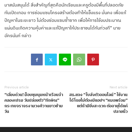
มาสนับสนุนได้ สิ่งสำคัญที่สุดคือนักเรียนและครูต้องมีพื้นที่ปลอดภัย
ทันเปิดเทอม การซ่อมแซมโครงสร้างต้องทำให้แข็งแรง มั่นคง เพื่อแก้
ปัญหาในระยะยาว ไม่ต้องซ่อมแซมซ้ำซาก เพื่อให้การใช้งบประมาณ
แผ่นดินเกิดความคุ้มค่าและแก้ปัญหาให้ประชาชนได้ทันท่วงที” นาย
อัครนันท์ กล่าว
Previous article
Next article
“เลี่ยงด่วน! ม็อบชุมนุมหน้าเรือนจำ
สธ.แจง “ใบส่งตัวออนไลน์” ใช้งาน
คลองเปรม วันปล่อยตัว”ทักษิณ”
ได้โดยไม่ต้องมีแอปฯ “หมอพร้อม”
กระทบจราจรงามวงศ์วานยาวข้าม
แต่ถ้ามียิ่งสะดวก ต่ออายุได้แค่
วัน
ปลายนิ้ว