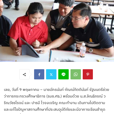
เลย, วันที่ 9 พฤษภาคม – นายอัครนันท์ กัณณ์กิตตินันท์ รัฐมนตรีช่วย
ว่าการกระทรวงศึกษาธิการ (รมช.ศธ.) พร้อมด้วย น.ส.ลิณธิภรณ์ ว
ริณวัชรโรจน์ และ ปารมี ไวจงเจริญ คณะทำงาน เดินทางไปติดตาม
และแก้ไขปัญหาสถานศึกษาที่ประสบอุบัติภัยและมีอาคารเรียนชำรุด