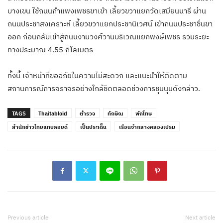
บางเขน ใช้ถนนกำแพงเพชรขาเข้า เลี้ยวขวาแยกวัดเสมียนนารี ผ่าน
ถนนประชาสงเคราะห์ เลี้ยวขวาแยกประชานิเวศน์ เข้าถนนประชาชื่นขา
ออก ก่อนกลับเข้าสู่ถนนงามวงศ์วานบริเวณแยกพงษ์เพชร รวมระยะ
ทางประมาณ 4.55 กิโลเมตร
ทั้งนี้ เจ้าหน้าที่ขออภัยในความไม่สะดวก และแนะนำให้ติดตาม
สถานการณ์การจราจรอย่างใกล้ชิดตลอดช่วงการชุมนุมดังกล่าว.
TAGS
Thaitabloid
ตำรวจ
ทักษิณ
พักโทษ
สำนักข่าวไทยแทบลอยด์
เป็นประเด็น
เรือนจำกลางคลองเปรม
Previous article
Next article