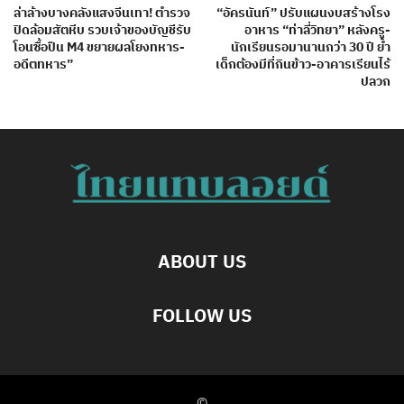
ล่าล้างบางคลังแสงจีนเทา! ตำรวจ
“อัครนันท์” ปรับแผนงบสร้างโรง
ปิดล้อมสัตหีบ รวบเจ้าของบัญชีรับ
อาหาร “ท่าลี่วิทยา” หลังครู-
โอนซื้อปืน M4 ขยายผลโยงทหาร-
นักเรียนรอมานานกว่า 30 ปี ย้ำ
อดีตทหาร”
เด็กต้องมีที่กินข้าว-อาคารเรียนไร้
ปลวก
ABOUT US
FOLLOW US
©