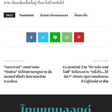
ตาย ต้องเข้มแข็งทั้งคู่ ถึงจะไปด้วยกันได้
TAGS
Thaitabloid
สำนักข่าวไทยแทบลอยด์
เป็นประเด็น
Previous article
Next article
“หมอวรงค์” ออกปากชม
รร.อุบลรัตน์ ร่วม “มิราเคิล ออฟ
“ทักษิณ” รับโทษตามกฎหมาย ลั่น
ไลฟ์” จัดโครงการ “หนึ่งใจ…ให้
หมดหน้าที่แล้ว จับตาบทเรียน
กีฬา” เปิดประตูเยาวชนนักบอล
การเมือง
ก้าวสู่นักกีฬาอาชีพ