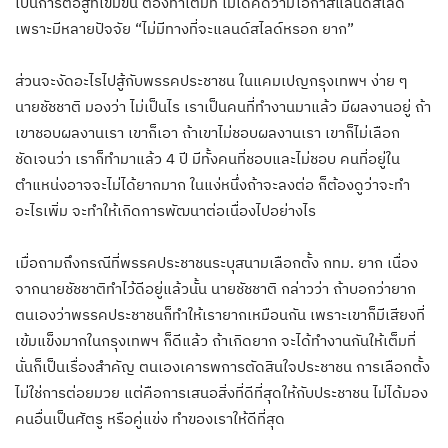
เป็นการต่อสู้ที่เข้มข้น ต้องทำเต็มที่ ไม่ได้คิดว่ามีโอกาสแลนด์สไลด์
เพราะมีหลายปัจจัย “ไม่มีทางที่จะแลนด์สไลด์หรอก ยาก”
ส่วนจะงัดอะไรไปสู้กับพรรคประชาชน ในแคมเปญกรุงเทพฯ ง่าย ๆ
นายชัชชาติ มองว่า ไม่เป็นไร เราเป็นคนที่ทำงานมาแล้ว มีผลงานอยู่ ถ้า
เขาชอบผลงานเรา เขาก็เอา ถ้าเขาไม่ชอบผลงานเรา เขาก็ไม่เลือก
ชัดเจนว่า เราก็ทำมาแล้ว 4 ปี มีทั้งคนที่ชอบและไม่ชอบ คนที่อยู่ใน
ตำแหน่งอาจจะไม่ได้ยากมาก ในแง่หนึ่งถ้าจะลงต่อ ก็ต้องดูว่าจะทำ
อะไรเพิ่ม จะทำให้เกิดการพัฒนาต่อเนื่องไปอย่างไร
เมื่อถามถึงกรณีที่พรรคประชาชนระบุสนามเลือกตั้ง กทม. ยาก เนื่อง
จากนายชัชชาติทำไว้ดีอยู่แล้วนั้น นายชัชชาติ กล่าวว่า ถ้าบอกว่ายาก
ตนเองว่าพรรคประชาชนก็ทำให้เรายากเหมือนกัน เพราะเขาก็มีเสียงที่
เข้มแข็งมากในกรุงเทพฯ ก็ดีแล้ว ถ้าเกิดยาก จะได้ทำงานกันให้เต็มที่
นั่นก็เป็นเรื่องสำคัญ ตนเองเคารพการตัดสินใจประชาชน การเลือกตั้ง
ไม่ใช่การต่อยมวย แต่คือการเสนอสิ่งที่ดีที่สุดให้กับประชาชน ไม่ได้มอง
คนอื่นเป็นศัตรู หรือคู่แข่ง ทำของเราให้ดีที่สุด