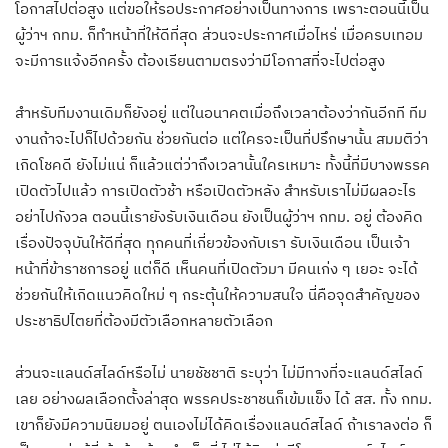
โอกาสไปต่อสูง แต่ขอให้รอประกาศอย่างเป็นทางการ เพราะตอนนี้เป็น
ผู้ว่าฯ กทม. ก็ทำหน้าที่ให้ดีที่สุด ส่วนจะประกาศเมื่อไหร่ เมื่อครบเทอม
จะมีการแจ้งอีกครั้ง ต้องเรียนตามตรงว่ามีโอกาสที่จะไปต่อสูง
สำหรับทีมงานเดิมก็ยังอยู่ แต่ในอนาคตเมื่อถึงเวลาต้องว่ากันอีกที ทีม
งานถ้าจะไปก็ไปด้วยกัน ช่วยกันต่อ แต่ใครจะเป็นที่ปรึกษานั้น สมมติว่า
เกิดโชคดี ยังไม่แน่ ก็แล้วแต่ว่าถึงเวลานั้นใครเหมาะ ทั้งนี้ที่มีบางพรรค
เปิดตัวไปแล้ว การเปิดตัวช้า หรือเปิดตัวหลัง สำหรับเราไม่มีผลอะไร
อย่าไปกังวล ตอนนี้เรายังรับเงินเดือน ยังเป็นผู้ว่าฯ กทม. อยู่ ต้องคิด
เรื่องปัจจุบันให้ดีที่สุด ทุกคนที่เกี่ยวข้องกับเรา รับเงินเดือน เป็นเจ้า
หน้าที่ข้าราชการอยู่ แต่ก็ดี เห็นคนที่เปิดตัวมา มีคนเก่ง ๆ เยอะ จะได้
ช่วยกันให้เกิดแนวคิดใหม่ ๆ กระตุ้นให้ความสนใจ นี่คือจุดสำคัญของ
ประชาธิปไตยที่ต้องมีตัวเลือกหลายตัวเลือก
ส่วนจะแลนด์สไลด์หรือไม่ นายชัชชาติ ระบุว่า ไม่มีทางที่จะแลนด์สไลด์
เลย อย่างผลเลือกตั้งล่าสุด พรรคประชาชนก็เข้มแข็ง ได้ สส. ทั้ง กทม.
เขาก็ยังมีความนิยมอยู่ ตนเองไม่ได้คิดเรื่องแลนด์สไลด์ ถ้าเราลงต่อ ก็