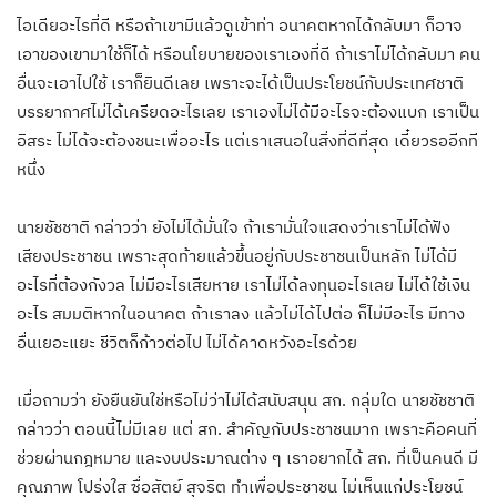
ไอเดียอะไรที่ดี หรือถ้าเขามีแล้วดูเข้าท่า อนาคตหากได้กลับมา ก็อาจ
เอาของเขามาใช้ก็ได้ หรือนโยบายของเราเองที่ดี ถ้าเราไม่ได้กลับมา คน
อื่นจะเอาไปใช้ เราก็ยินดีเลย เพราะจะได้เป็นประโยชน์กับประเทศชาติ
บรรยากาศไม่ได้เครียดอะไรเลย เราเองไม่ได้มีอะไรจะต้องแบก เราเป็น
อิสระ ไม่ได้จะต้องชนะเพื่ออะไร แต่เราเสนอในสิ่งที่ดีที่สุด เดี๋ยวรออีกที
หนึ่ง
นายชัชชาติ กล่าวว่า ยังไม่ได้มั่นใจ ถ้าเรามั่นใจแสดงว่าเราไม่ได้ฟัง
เสียงประชาชน เพราะสุดท้ายแล้วขึ้นอยู่กับประชาชนเป็นหลัก ไม่ได้มี
อะไรที่ต้องกังวล ไม่มีอะไรเสียหาย เราไม่ได้ลงทุนอะไรเลย ไม่ได้ใช้เงิน
อะไร สมมติหากในอนาคต ถ้าเราลง แล้วไม่ได้ไปต่อ ก็ไม่มีอะไร มีทาง
อื่นเยอะแยะ ชีวิตก็ก้าวต่อไป ไม่ได้คาดหวังอะไรด้วย
เมื่อถามว่า ยังยืนยันใช่หรือไม่ว่าไม่ได้สนับสนุน สก. กลุ่มใด นายชัชชาติ
กล่าวว่า ตอนนี้ไม่มีเลย แต่ สก. สำคัญกับประชาชนมาก เพราะคือคนที่
ช่วยผ่านกฎหมาย และงบประมาณต่าง ๆ เราอยากได้ สก. ที่เป็นคนดี มี
คุณภาพ โปร่งใส ซื่อสัตย์ สุจริต ทำเพื่อประชาชน ไม่เห็นแก่ประโยชน์