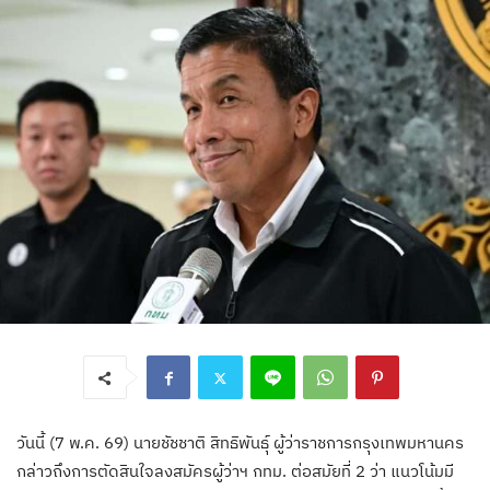
วันนี้ (7 พ.ค. 69) นายชัชชาติ สิทธิพันธุ์ ผู้ว่าราชการกรุงเทพมหานคร
กล่าวถึงการตัดสินใจลงสมัครผู้ว่าฯ กทม. ต่อสมัยที่ 2 ว่า แนวโน้มมี