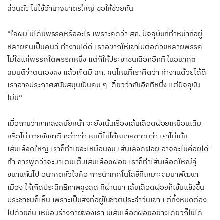
ส่วนตัว ไม่ใช้อำนาจบาตรใหญ่ ขอให้ช่วยกัน
“ใจผมไม่ได้มีพรรคหรืออะไร เพราะคิดว่า สก. ปัจจุบันที่ทำหน้าที่อยู่
หลายคนเป็นคนดี ทำงานได้ดี เราอยากให้เขาไปต่อด้วยหลายพรรค
ไม่ใช่แค่พรรคใดพรรคหนึ่ง แต่ก็ให้ประชาชนเลือกอีกที ในอนาคต
สมมุติว่าตนเองลง แล้วเกิดมี สก. คนไหนที่เราคิดว่า ทำงานด้วยได้ดี
เราอาจประกาศสนับสนุนเป็นคน ๆ เดี๋ยวว่ากันอีกทีหนึ่ง แต่ปัจจุบัน
ไม่มี“
เมื่อถามว่าหากลงสมัยหน้า จะยังเน้นเรื่องเส้นเลือดฝอยเหมือนเดิม
หรือไม่ นายชัชชาติ กล่าวว่า หนนี้ไม่ได้หมายความว่า เราไม่เน้น
เส้นเลือดใหญ่ เราก็ทำเยอะเหมือนกัน เส้นเลือดฝอย อาจจะไม่ค่อยได้
ทำ การพูดว่าจะมาเติมเต็มเส้นเลือดฝอย เราก็ทำเส้นเลือดใหญ่คู่
ขนานกันไป อนาคตหัวใจคือ การนำเทคโนโลยีที่เหมาะสมมาพัฒนา
เมือง ให้เกิดประสิทธิภาพสูงสุด ที่ผ่านมา เส้นเลือดฝอยก็เข้มแข็งขึ้น
ประชาชนก็เห็น เพราะเป็นสิ่งที่อยู่ในชีวิตประจำวันเขา แต่ทั้งหมดต้อง
ไปด้วยกัน เหมือนร่างกายของเรา มีเส้นเลือดฝอยอย่างเดียวก็ไม่ได้