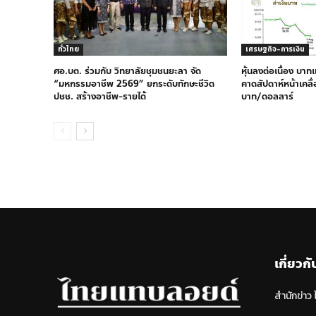
ทั่วไทย
เศรษฐกิจ-การเงิน
ศอ.บต. ร่วมกับ วิทยาลัยชุมชนยะลา จัด
หุ้นลงต่อเนื่อง บาท
“มหกรรมอาชีพ 2569” ยกระดับทักษะชีวิต
คาดสัปดาห์หน้าเคลื
ปชช. สร้างอาชีพ-รายได้
บาท/ดอลลาร์
เกี่ยวกั
สำนักข่าว