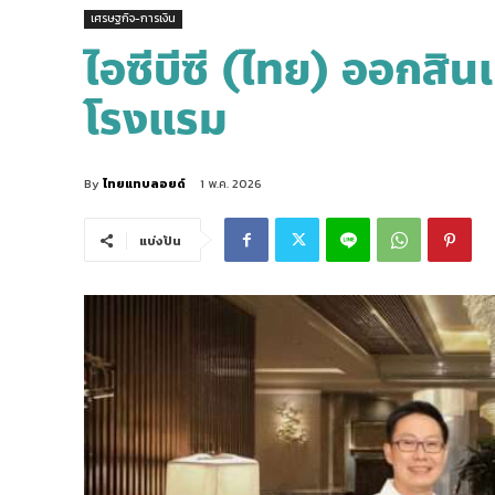
เศรษฐกิจ-การเงิน
ไอซีบีซี (ไทย) ออกสินเชื
โรงแรม
By
ไทยแทบลอยด์
1 พ.ค. 2026
แบ่งปัน