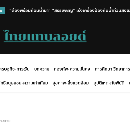
“ต้องพร้อมก่อนน้ำมา” “สรรเพชญ” เร่งเครื่องป้องกันน้ำท่วมสงขลา
วน
ฝน เดินหน้าขุดลอกต่อเนื่อง 3 โครงการ
ศรษฐกิจ-การเงิน
บทความ
กองทัพ-ความมั่นคง
การศึกษา วิทยาการ
ิทธิมนุษยชน-ความเท่าเทียม
สุขภาพ-สิ่งแวดล้อม
อุบัติเหตุ-ภัยพิบัติ
ิจโรงแรม