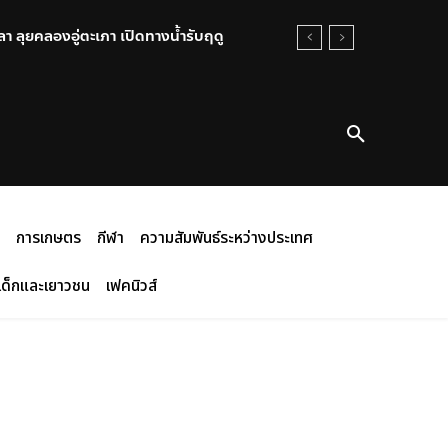
 ลุยคลองอู่ตะเภา เปิดทางน้ำรับฤดู
การเกษตร
กีฬา
ความสัมพันธ์ระหว่างประเทศ
เด็กและเยาวชน
เฟคนิวส์