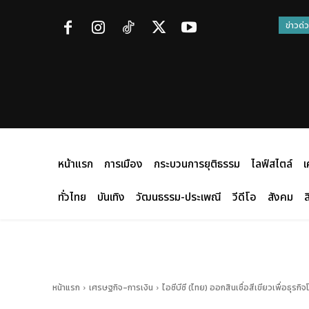
ข่าวด่
หน้าแรก
การเมือง
กระบวนการยุติธรรม
ไลฟ์สไตล์
เ
ทั่วไทย
บันเทิง
วัฒนธรรม-ประเพณี
วีดีโอ
สังคม
ส
หน้าแรก
เศรษฐกิจ-การเงิน
ไอซีบีซี (ไทย) ออกสินเชื่อสีเขียวเพื่อธุรก