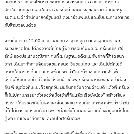
สลวยกร ว่าที่รองโฆษกฯ ขณะที่บรรดารัฐมนตรี อาทิ นายภราดร
ปริศนานันทกุล น.ส.ศุภมาส อิสรภักดี และนางสุขสมรวย วันทนียกุล
รมต.ประจําสํานักนายกรัฐมนตรี ลงมาร่วมพบปะและรับประทานอาหาร
กับสื่อมวลชนด้วย
จากนั้น เวลา 12.00 น. นายอนุทิน ชาญวีรกูล นายกรัฐมนตรี และ
รมว.มหาดไทย ได้ลงจากตึกไทยคู่ฟ้า พร้อมกับพล.อ.เกรียงไกร ศรี
รักษ์ รองประธานวุฒิสภา คนที่ 1 ในฐานะอดีตแม่ทัพภาคที่สี่ โดยนา
ยกฯ เดินมาทักทายสื่อมวลชน ก่อนจะชิมขนมไทย และเดินไปตักไอติ
มกะทิใส่เครื่องด้วยตัวเองพร้อมระบุว่า”แปะก๊วยช่วยความจํา พ่อ
บังคับให้กินทุกเช้า มีวันนึง นั่งกินข้าวกับพี่เกรียง พี่เกรียงบอกว่าต้อง
กิน พี่หนูต้องกินแปะก๊วยทุกวัน ผมกินทุกวันความจําผมดี แล้วพี่เกรียง
ก็หันไปถามภรรยาตัวเองว่าเมื่อเช้าพี่กินแล้วหรือยังน้อง” สร้างเสียง
หัวเราะให้บรรดาทีมโฆษกและสื่อมวลชน ก่อนที่นายกฯจะกล่าวว่า ว่าวัน
นี้ไม่ได้มาร่วมนั่งกินด้วย เพราะต้องขึ้นไปเคลียร์งานที่ค้างอยู่บนตึกไทย
คู่ฟ้า แค่แวะมาทักทายและกินไอศกรีมด้วย
จากนั้นนายกฯ ทักทาย น.ส.ภัทร์ดารัสมิ์ ว่าที่รองโฆษกฯว่า “เหลือแค่