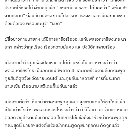
ประวัติใช่หรือไม่ ผ่านอยู่แล้ว ” ขณะที่น.ส.รัชดา ได้บอกว่า ” พร้อมทํา
งานทุกคน” ก่อนที่นายกฯจะเดินไปสาธิตการชงชาเขียวมัทฉะ และชิม
ด้วยตัวเอง พร้อมระบุว่า “ขมดี”
ผู้สื่อข่าวถามนายกฯ ได้มิการหารือเรื่องอะไรกับพลเอกเกรียงไกร นา
ยกฯ กล่าวว่าทุกเรื่อง เรื่องความมั่นคง และยังมีอีกหลายเรื่อง
เมื่อถามย้ำว่าคุยเรื่องปัญหาภาคใต้ด้วยหรือไม่ นายกฯ กล่าวว่า
พล.อ.เกรียงไกร เป็นอดีตแม่ทัพภาค 4 และเคยร่วมงานกับคณะพูด
คุยสันติสุขจังหวัดชายแดนใต้ และคุยกันมาหลายที่ การที่ประเทศ
มาเลเซีย เวียดนาม สวีเดนก็ไปกันมาแล้ว
เมื่อถามต่อว่า เห็นหน้าตาคณะพูดคุยสันติสุขชายแดนใต้ชุดใหม่แล้ว
เป็นอย่างไรบ้าง พล.อ.เกรียงไกร กล่าวว่า ดี ก็โอเค เขาร่วมงานกันมา
ตลอด อยู่ทํางานกันมาตลอด ในทหารไม่มีข้อกังขาหัวหน้าคณะพูดคุย
คณะชุดนี้ นายกฯแต่งตั้งหัวหน้าคณะพูดคุยมาถูกคน คิดถูกแล้ว