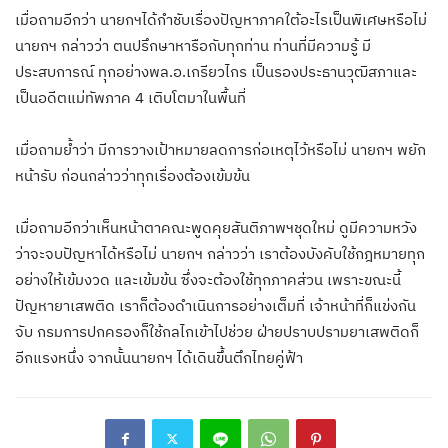
เมื่อถามอีกว่า นายกฯได้กําชับเรื่องปัญหาภาคใต้อะไรเป็นพิเศษหรือไม่
นายกฯ กล่าวว่า ตนปรึกษาหารือกับทุกท่าน ท่านที่มีความรู้ มี
ประสบการณ์ ทุกอย่างพล.อ.เกรียวไกร เป็นรองประธานวุฒิสภาและ
เป็นอดีตแม่ทัพภาค 4 เติบโตมาในพื้นที่
เมื่อถามย้ำว่า มีการวางเป้าหมายลดการก่อเหตุไว้หรือไม่ นายกฯ พยัก
หน้ารับ ก่อนกล่าวว่าทุกเรื่องต้องเข้มข้น
เมื่อถามอีกว่าเห็นหน้าตาคณะพูดคุยสันติภาพฯชุดใหม่ ดูมีความหวัง
ว่าจะจบปัญหาได้หรือไม่ นายกฯ กล่าวว่า เราต้องบังคับใช้กฎหมายทุก
อย่างให้เข้มงวด และเข้มข้น ซึ่งจะต้องใช้ทุกภาคส่วน เพราะขณะนี้
ปัญหายาเสพติด เราก็ต้องดําเนินการอย่างเต็มที่ เจ้าหน้าที่ก็แข่งกัน
จับ กรมการปกครองก็ใช้กลไกเข้าไปช่วย ฝ่ายปราบปรามยาเสพติดก็
อีกแรงหนึ่ง จากนั้นนายกฯ ได้เดินขึ้นตึกไทยคู่ฟ้า