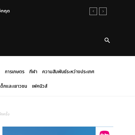
นวิกฤต
การเกษตร
กีฬา
ความสัมพันธ์ระหว่างประเทศ
เด็กและเยาวชน
เฟคนิวส์
กครั้ง