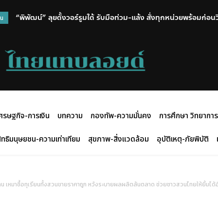
“พิพัฒน์” ลุยตั้งวอร์รูมใต้ รับมือท่วม-แล้ง สั่งทุกหน่วยพร้อมก่อ
วน
ศรษฐกิจ-การเงิน
บทความ
กองทัพ-ความมั่นคง
การศึกษา วิทยาการ
ิทธิมนุษยชน-ความเท่าเทียม
สุขภาพ-สิ่งแวดล้อม
อุบัติเหตุ-ภัยพิบัติ
าน เหมาซื้อทุเรียนทั้งสวนขายราคาถูก หวังระบายผลผลิตล้นตลาด ช่วยชาวสวนไทยให้ยิ้มได้อี