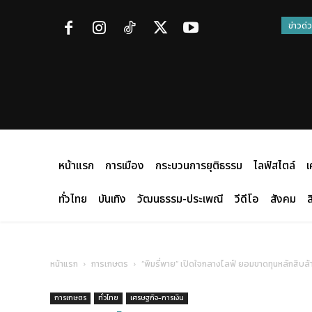
ข่าวด่
หน้าแรก
การเมือง
กระบวนการยุติธรรม
ไลฟ์สไตล์
เ
ทั่วไทย
บันเทิง
วัฒนธรรม-ประเพณี
วีดีโอ
สังคม
ส
หน้าแรก
การเกษตร
“พิมรี่พาย” เปิดใจกลางไลฟ์ ยอมขาดทุนหลักสิบล้
การเกษตร
ทั่วไทย
เศรษฐกิจ-การเงิน