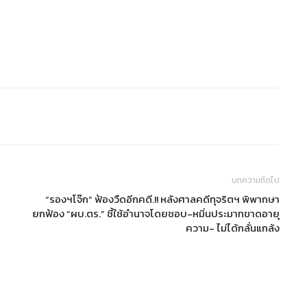
บทความถัดไป
“รองฯโจ๊ก” ฟ้องวืดอีกคดี.!! หลังศาลคดีทุจริตฯ พิพากษา
ยกฟ้อง “ผบ.ตร.” ชี้ใช้อำนาจโดยชอบ-หมิ่นประมาทขาดอายุ
ความ- ไม่ได้กลั่นแกล้ง