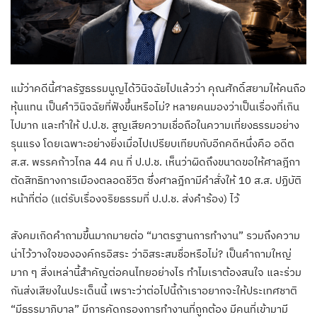
แม้ว่าคดีนี้ศาลรัฐธรรมนูญได้วินิจฉัยไปแล้วว่า คุณศักดิ์สยามให้คนถือ
หุ้นแทน เป็นคำวินิจฉัยที่ฟังขึ้นหรือไม่? หลายคนมองว่าเป็นเรื่องที่เกิน
ไปมาก และทำให้ ป.ป.ช. สูญเสียความเชื่อถือในความเที่ยงธรรมอย่าง
รุนแรง โดยเฉพาะอย่างยิ่งเมื่อไปเปรียบเทียบกับอีกคดีหนึ่งคือ อดีต
ส.ส. พรรคก้าวไกล 44 คน ที่ ป.ป.ช. เห็นว่าผิดถึงขนาดขอให้ศาลฎีกา
ตัดสิทธิทางการเมืองตลอดชีวิต ซึ่งศาลฎีกามีคำสั่งให้ 10 ส.ส. ปฏิบัติ
หน้าที่ต่อ (แต่รับเรื่องจริยธรรมที่ ป.ป.ช. ส่งคำร้อง) ไว้
สังคมเกิดคำถามขึ้นมากมายต่อ “มาตรฐานการทำงาน” รวมถึงความ
น่าไว้วางใจขององค์กรอิสระ ว่าอิสระสมชื่อหรือไม่? เป็นคำถามใหญ่
มาก ๆ สิ่งเหล่านี้สำคัญต่อคนไทยอย่างไร ทำไมเราต้องสนใจ และร่วม
กันส่งเสียงในประเด็นนี้ เพราะว่าต่อไปนี้ถ้าเราอยากจะให้ประเทศชาติ
“มีธรรมาภิบาล” มีการคัดกรองการทำงานที่ถูกต้อง มีคนที่เข้ามามี