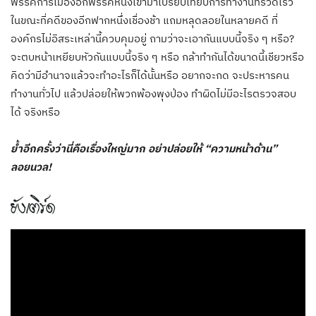
พรรคการเมืองอีกพรรคหนึ่งเข้ามาเปรียบเทียบการทำงานที่รวดเร็ว
ในขณะที่คดีของอีกฟากหนึ่งเชื่องช้า แถมหลุดลอยในหลายคดี ที่
องค์กรไม่อิสระเหล่านี้ควบคุมอยู่ ถามว่าจะเอากันแบบนี้จริง ๆ หรือ?
จะตบหน้าเหยียบหัวกันแบบนี้จริง ๆ หรือ กล้าทำกันได้ขนาดนี้เชียวหรือ
คิดว่ามีอำนาจแล้วจะทำอะไรก็ได้นั้นหรือ อยากจะกด จะประหารคน
ทำงานทั่วไป แล้วปล่อยให้พวกพ้องพุงป่อง ทำผิดไม่มีอะไรตรวจสอบ
ได้ จริงหรือ
ย้ำอีกครั้งว่านี่คือเรื่องใหญ่มาก อย่าปล่อยให้ “ความหน้าด้าน”
ลอยนวล!