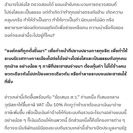
อำนาจโปร่งใส ตรวจสอบได้ ยอมเข้ารับกระบวนการตรวจสอบที่
โปร่งใสและเป็นธรรม แต่ถ้าเกิดว่าทำทุกอย่างตรงกันข้าม เกิดความ
คลุมเครือ ทำให้ดำเป็นขาว ทำให้ขาวเป็นดำ ผิดบอกไม่ผิด หรือ
พยายามหาช่องตัดตอนยุติคดีเพื่อช่วยเหลือคน ความน่าเชื่อถือของ
องค์กรเหล่านี้จะไปอยู่ที่ไหน?
“องค์กรที่ถูกตั้งขึ้นมา” เพื่อทำหน้าที่ปราบปรามการทุจริต เพื่อทำให้
ระบบนิเวศทางการเมืองไปต่อได้อย่างโปร่งใสและเป็นธรรมกับทุกคน
ทุกฝ่าย อย่างน้อย ๆ ภาษีที่ประชาชนจ่ายมา ต้องคุ้มค่า ไม่ได้จ้างคน
พวกเดียวกันไปปกป้องพวกเดียวกัน หรือทำลายระบบจนประชาชนไร้
ที่พึ่ง
ข่าวเหล่านี้เกิดขึ้นพร้อมกับ “ข้อเสนอ ส.ว.” ท่านหนึ่ง ที่เสนอกลาง
วุฒิสภาให้ขึ้นภาษี VAT เป็น 10% คิดดูว่าถ้าเราต้องเอาเงินมาจ่าย
ภาษีเพิ่มขึ้น เพื่อเป็นเงินค่าจ้างให้กับระบบกินรวบอะไรบางอย่างแบบนี้
อย่างน้อย ๆ ก็เงินเดือนให้คนพวกนี้ อีกส่วนหนึ่งก็คือโครงการต่าง ๆ
ที่อาจจะมีบริษัทนอมินีของระบบกินรวบเหล่านี้เข้ามาเปิดประมูลงานรัฐ