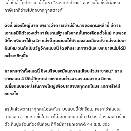
แล้วก็เข้าไปทำงาน เข้าไปหา “ช่องทางทำกิน” กันภายใน ซึ่งก็คือเงิน
ภาษีเราที่จ่ายไปทุกบาททุกสตางค์
ดังนี้ เรื่องใหญ่มาก เพราะว่าการเข้ามีอำนาจของคนเหล่านี้ มีการ
เอานอมินีตัวเองเข้ามารับงานรัฐ หลังจากนั้นพอเลือกตั้งใหม่ คนพวก
นี้ก็หาเงินมาใช้ทุจริต แล้วก็คุมระบบให้ตัวเองชนะเลือกตั้ง แล้วกลับมา
กินใหม่ วนกันเป็นวัฏจักรแบบนี้ โดยที่ประเทศชาติและประชาชนไม่ได้มี
อะไรเจริญขึ้น
การกระทำทั้งหมดนี้ จึงเปรียบเสมือนการเหยียบหัวประชาชน? ถาม
ว่าตลอด 4 ปีที่ผู้ที่ถูกกล่าวหาเคยดำรง รมว.คมนาคม มีการ
เปลี่ยนแปลงอะไรในภาพใหญ่เพื่อประชาชนทุกคนในประเทศหรือไม่
อย่างไร
สรุปแล้วพวกเราทุกคนโอเคกับระบบแบบนี้ใช่หรือไม่ เพราะว่าในขณะ
เดียวกัน ข่าวที่เกิดขึ้นในเวลาไล่เลี่ยกันจนคนใน ป.ป.ช. ต้องออกมาร้อน
ตัว กินปูนร้อนท้องกันก่อน ก็คือมีการยกเอาคดี 44 ส.ส. ของ