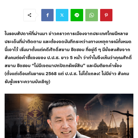
ในรอบสัปดาห์ที่ผ่านมา ข่าวคราวการเมืองจากประเทศไทยมีหลาย
ประเด็นที่น่าติดตาม และต้องจดบันทึกระหว่างทางเหตุการณ์ทั้งหมด
นี้เอาไว้ เริ่มมาตั้งแต่คดีศักดิ์สยาม ชิดชอบ ที่อยู่ดี ๆ มีข้อสงสัยจาก
สังคมต่อคำชี้แจงของ ป.ป.ช. ยาว 5 หน้า ว่าทำไมจึงเห็นว่าคุณศักดิ์
สยาม ชิดชอบ “ไม่มีเจตนาปกปิดทรัพย์สิน” และมีมติยกคำร้อง
(ตั้งแต่เดือนกันยายน 2568 แต่ ป.ป.ช. ไม่ได้แถลง! ไม่มีข่าว สังคม
รับรู้เพราะความบังเอิญ)