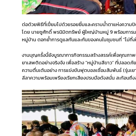
ต่อด้วยพิธีที่เปี่ยมไปด้วยรอยยิ้มและคราบน้ำตาแห่งความปิ
โดย นายชูศักดิ์ พรนิมิตทรัพย์ ผู้ใหญ่บ้านหมู่ 9 พร้อมการ
หมู่บ้าน ตอกย้ำการดูแลกันและกันของคนในชุมชนที่ “ไม่ทิ้งใ
งานบุญครั้งนี้ยังบูรณาการกิจกรรมสร้างสรรค์เพื่อคุณภาพช
ยาเสพติดอย่างจริงจัง เพื่อสร้าง “หมู่บ้านสีขาว” ที่ปลอดภ
ความตื่นเต้นอย่าง การแข่งขันฟุตบอลเชื่อมสัมพันธ์ (รุ่นเ
ลีลาความพร้อมเพรียงเรียกเสียงปรบมือดังสนั่น สะท้อนถึง