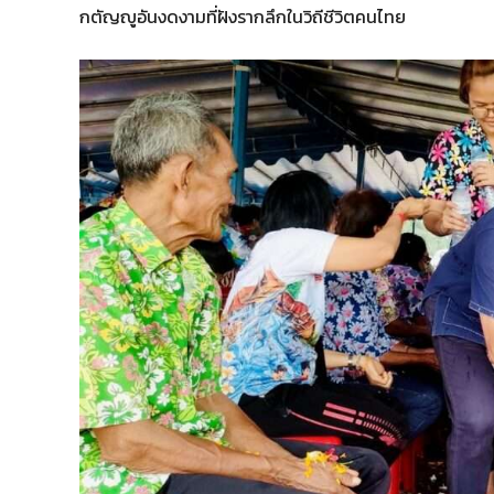
กตัญญูอันงดงามที่ฝังรากลึกในวิถีชีวิตคนไทย