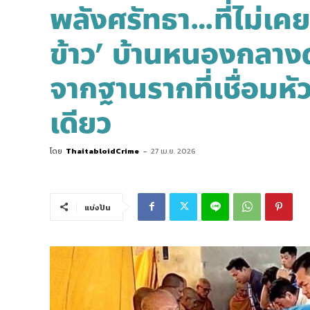
พลังศรัทธา…ที่ไม่เค
ข้าว’ บ้านหนองกลา
จากฐานรากที่เชื่อมหัว
เดียว
โดย
ThaitabloidCrime
-
27 เม.ย. 2026
แบ่งปัน