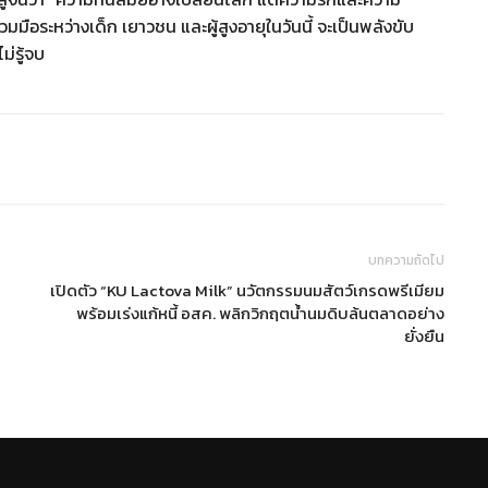
มมือระหว่างเด็ก เยาวชน และผู้สูงอายุในวันนี้ จะเป็นพลังขับ
ม่รู้จบ
บทความถัดไป
เปิดตัว “KU Lactova Milk” นวัตกรรมนมสัตว์เกรดพรีเมียม
พร้อมเร่งแก้หนี้ อสค. พลิกวิกฤตน้ำนมดิบล้นตลาดอย่าง
ยั่งยืน