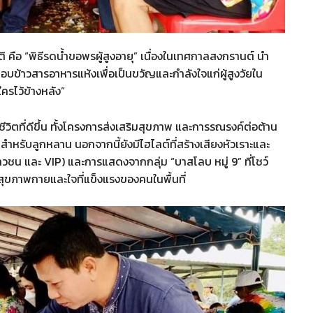
ติ คือ “พิธีรดน้ำขอพรผู้สูงอายุ” เนื่องในเทศกาลสงกรานต์ นำ
มอบข้าวสารอาหารแห้งเพื่อเป็นขวัญและกำลังใจแก่ผู้สูงวัยใน
ครไว้ข้างหลัง”
ีวิตที่ดีขึ้น ทั้งโครงการส่งเสริมสุขภาพ และการรณรงค์ต่อต้าน
ัยสำหรับลูกหลาน นอกจากนี้ยังมีไฮไลต์ที่สร้างเสียงหัวเราะและ
ยาวชน และ VIP) และการแสดงจากกลุ่ม “บาสโลบ หมู่ 9” ที่โชว์
สุขภาพกายและใจที่แข็งแรงของคนในพื้นที่