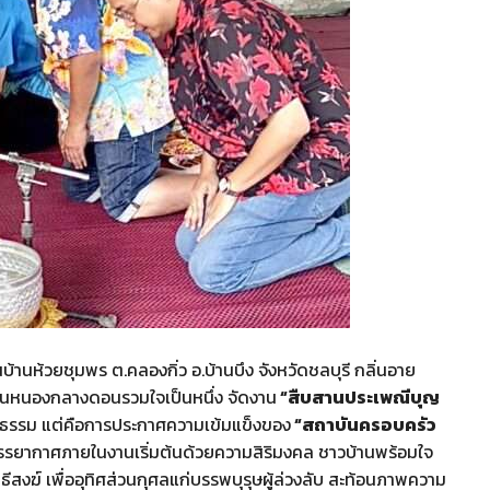
้านห้วยชุมพร ต.คลองกิ่ว อ.บ้านบึง จังหวัดชลบุรี กลิ่นอาย
บ้านหนองกลางดอนรวมใจเป็นหนึ่ง จัดงาน
“สืบสานประเพณีบุญ
ฒนธรรม แต่คือการประกาศความเข้มแข็งของ
“สถาบันครอบครัว
รยากาศภายในงานเริ่มต้นด้วยความสิริมงคล ชาวบ้านพร้อมใจ
สงฆ์ เพื่ออุทิศส่วนกุศลแก่บรรพบุรุษผู้ล่วงลับ สะท้อนภาพความ