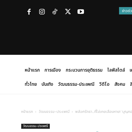
ข่าวด่
หน้าแรก
การเมือง
กระบวนการยุติธรรม
ไลฟ์สไตล์
เ
ทั่วไทย
บันเทิง
วัฒนธรรม-ประเพณี
วีดีโอ
สังคม
ส
หน้าแรก
วัฒนธรรม-ประเพณี
พลังศรัทธา…ที่ไม่เคยเลือนหาย! ‘บุญก
วัฒนธรรม-ประเพณี