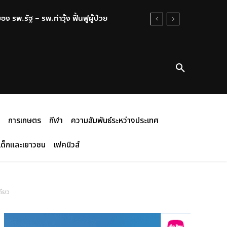
พ.รัฐ – รพ.ท่าวุ้ง ฟื้นฟูผู้ป่วย
าว่างเปล่า ไทยสูญเสียความน่าเชื่อถือใน
การเกษตร
กีฬา
ความสัมพันธ์ระหว่างประเทศ
เด็กและเยาวชน
เฟคนิวส์
ดียว