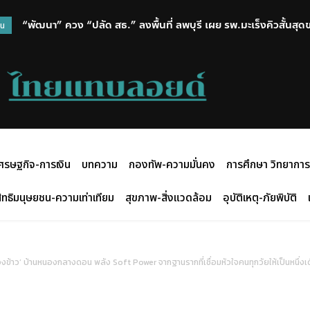
“พัฒนา” ควง “ปลัด สธ.” ลงพื้นที่ ลพบุรี เผย รพ.มะเร็งคิวสั้นสุดของ ร
“สรศักดิ์” ซัดรัฐบาลทุ่มสุดตัวต้อนรับ มิน อ่อง ไลง์ แต่ได้แค่สัญญ
วน
กลับมาเดินได้ถึง 85%
เวทีโลก
ศรษฐกิจ-การเงิน
บทความ
กองทัพ-ความมั่นคง
การศึกษา วิทยาการ
ิทธิมนุษยชน-ความเท่าเทียม
สุขภาพ-สิ่งแวดล้อม
อุบัติเหตุ-ภัยพิบัติ
องข้าว’ บ้านหนองกลางดอน พลัง Soft Power จากฐานรากที่เชื่อมหัวใจคนทุกวัยให้เป็นหนึ่งเ