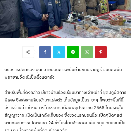
กรมการปกครอง บุกทลายบ่อนการพนันย่านหทัยราษฎร์ จนนักพนัน
พยายามวิ่งหนีเป็นผึ้งแตกรัง
สำหรับพื้นที่ดังกล่าว มีชาวบ้านร้องเรียนมาทางเจ้าหน้าที่ ชุดปฏิบัติการ
พิเศษ จึงส่งสายสืบเข้ามาแฝงตัว เก็บข้อมูลเป็นระยะๆ ก็พบว่าพื้นที่นี้
มีการจ่ายค่าเช่ากับทางโครงการ เดือนพฤศจิกายน 2568 โดยระบุใน
สัญญาว่าจะเปิดเป็นโกดังเก็บของ ซึ่งช่วงแรกบ่อนนี้จะเปิดๆปิดๆแต่
ภายหลังมีการเปิดตลอด 24 ชั่วโมงโดยจำกัดคนเล่น หมุนเวียนกันเป็น
รอบ ๆ เนื่องจากพื้นที่ค่อนข้างแออัด