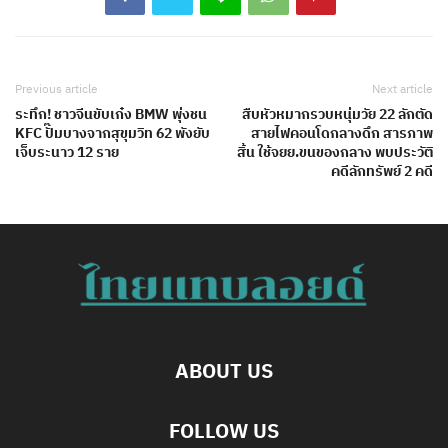
Previous article
Next article
ระทึก! ชาวจีนขับเก๋ง BMW พุ่งชน
สืบหัวหมากรวบหนุ่มวัย 22 ลักตัด
KFC ปั๊มบางจากสุขุมวิท 62 พังยับ
สายไฟคอนโดกลางดึก สารภาพ
เจ็บระนาว 12 ราย
สิ้น ใช้จยย.ขนของกลาง พบประวัติ
คดีลักทรัพย์ 2 คดี
ABOUT US
FOLLOW US