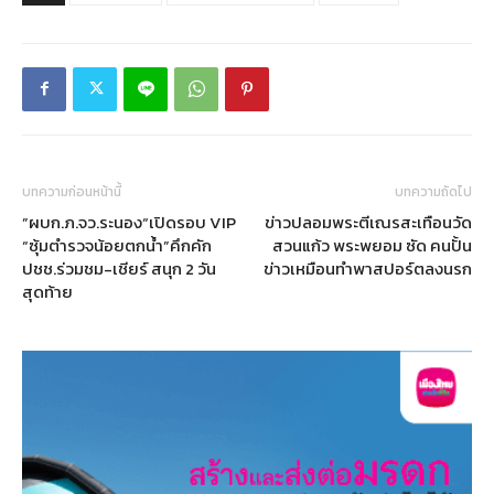
บทความก่อนหน้านี้
บทความถัดไป
”ผบก.ภ.จว.ระนอง“เปิดรอบ VIP
ข่าวปลอมพระตีเณรสะเทือนวัด
“ซุ้มตำรวจน้อยตกน้ำ”คึกคัก
สวนแก้ว พระพยอม ซัด คนปั้น
ปชช.ร่วมชม-เชียร์ สนุก 2 วัน
ข่าวเหมือนทำพาสปอร์ตลงนรก
สุดท้าย