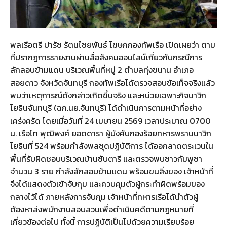
พลเรือตรี ปารัช รัตนไชยพันธ์ โฆษกกองทัพเรือ เปิดเผยว่า ตาม
ที่ปรากฏการรายงานผ่านสื่อสังคมออนไลน์เกี่ยวกับกรณีการ
ลักลอบข้ามแดน บริเวณพื้นที่หมู่ 2 ตำบลทุ่งขนาน อำเภอ
สอยดาว จังหวัดจันทบุรี กองทัพเรือได้ตรวจสอบข้อเท็จจริงแล้ว
พบว่าเหตุการณ์ดังกล่าวเกิดขึ้นจริง และหน่วยเฉพาะกิจนาวิก
โยธินจันทบุรี (ฉก.นย.จันทบุรี) ได้ดำเนินการตามหน้าที่อย่าง
เคร่งครัด โดยเมื่อวันที่ 24 เมษายน 2569 เวลาประมาณ 0700
น. เรือโท พุฒิพงศ์ ยอดดารา ผู้บังคับกองร้อยทหารพรานนาวิก
โยธินที่ 524 พร้อมกำลังพลชุดปฏิบัติการ ได้ออกลาดตระเวนใน
พื้นที่รับผิดชอบบริเวณบ้านซับตารี และตรวจพบชาวกัมพูชา
จำนวน 3 ราย กำลังลักลอบข้ามแดน พร้อมขนสิ่งของ เจ้าหน้าที่
จึงได้แสดงตัวเข้าจับกุม และควบคุมตัวผู้กระทำผิดพร้อมของ
กลางไว้ได้ ภายหลังการจับกุม เจ้าหน้าที่ทหารเรือได้นำตัวผู้
ต้องหาส่งพนักงานสอบสวนเพื่อดำเนินคดีตามกฎหมายที่
เกี่ยวข้องต่อไป ทั้งนี้ การปฏิบัติเป็นไปด้วยความเรียบร้อย