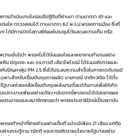
นผลการดำเนินงานในรอบปีปฏิทินที่ผ่านมา ตามมาตรา 43 และ
ปร่งใส ตรวจสอบได้ ตามมาตรา 62 พ.ร.ป.พรรคการเมือง ซึ่งที่
ื่นๆ ได้มีการเปิดโอกาสให้องค์ประชุมได้แสดงความเห็น หรือ
สร้างความมั่นใจว่า พรรคไม่ได้นิ่งนอนใจและพยายามทำงานอย่าง
ศิน ปิตุเตชะ และ ดร.การดี เลียวไพโรจน์ ได้ร่วมอภิปรายและ
วกับปัญหาฝุ่น PM 2.5 ซึ่งได้ประสบความสำเร็จในการกดดันจนมี
ฉพาะสำหรับเรื่องต้นทุนการผลิต นายกรณ์ จาติกวณิช ได้ตั้ง
ฐบาลช่วยเหลือเรื่องต้นทุนพลังงานตั้งแต่ต้นทางเพื่อให้เกิด
กลุ่มเปราะบางเพียงอย่างเดียว หลังจากนี้พรรคจะได้เร่งขยายผล
พี่น้องประชาชนและสมาชิกพรรคว่า พรรคประชาธิปัตย์เป็นสถาบัน
ันพรรคทำหน้าที่ฝ่ายค้านอย่างเต็มที่ แม้จะมีเพียง 21 เสียง แต่ถือ
จสอบผ่านกระทู้ถาม ญัตติ และการอภิปรายนโยบายรัฐบาลอย่าง