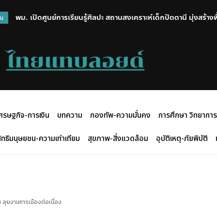
พม. เปิดศูนย์การเรียนรู้ศิลปะ สถานสงเคราะห์เด็กปัตตานี มุ่งสร้าง
วน
สร้างสรรค์กิจกรรมศิลปะ
ศรษฐกิจ-การเงิน
บทความ
กองทัพ-ความมั่นคง
การศึกษา วิทยาการ
ิทธิมนุษยชน-ความเท่าเทียม
สุขภาพ-สิ่งแวดล้อม
อุบัติเหตุ-ภัยพิบัติ
ลุยงานการเมืองต่อเนื่อง