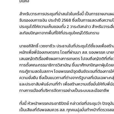
มั่นคง
สำหรับวาระการประชุมที่น่าสนใจในครั้งนี้ เป็นการรายงา
รับรองงบการเงิน ประจำปี 2568 ซึ่งเป็นการแสดงถึงความโ
ประชุมได้ให้ความเห็นชอบทั้ง 2 วาระดังกล่าว สำหรับวาระอ
สะท้อนปัญหาจากพื้นที่ให้ที่ประชุมใหญ่ได้รับทราบ
นายอภิสิทธิ์ เวชชาชีวะ ประธานในที่ประชุมได้ชี้แจงเพื่อ
หนักเพื่อพี่น้องเกษตรกร โดยที่ผ่านมา สส. ของพรรค นายพ
เสนอญัตติเรื่องพืชผลทางการเกษตร ไปจนถึงญัตติที่เกี่ย
การตั้งคณะกรรมาธิการวิสามัญ ขึ้นมาศึกษาปัญหาฝุ่นโดยเ
กระทู้ถามสดในสภาฯ โดยพรรคมีจุดยืนชัดเจนที่ต้องการให้รั
ความยั่งยืน ซึ่งเป็นแนวทางที่ต่างจากรัฐบาลที่เน้นเฉพาะ
และประชาสัมพันธ์งานที่ทำ เพื่อสร้างความเชื่อมั่นให้กับ
ทางการเมืองที่บริหารจัดการอย่างเป็นระบบและมืออาชีพ
ทั้งนี้ หัวหน้าพรรคประชาธิปัตย์ กล่าวต่อที่ประชุมว่า ปัจจุบ
เป็นเสียงที่ดังพอสมควร สส. ทุกคนมุ่งมั่นทำหน้าที่ตรว