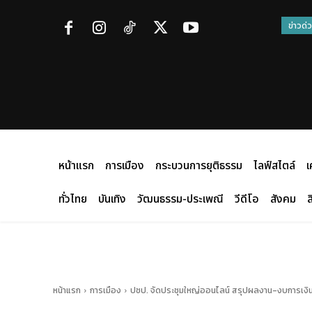
ข่าวด่
หน้าแรก
การเมือง
กระบวนการยุติธรรม
ไลฟ์สไตล์
เ
ทั่วไทย
บันเทิง
วัฒนธรรม-ประเพณี
วีดีโอ
สังคม
ส
หน้าแรก
การเมือง
ปชป. จัดประชุมใหญ่ออนไลน์ สรุปผลงาน-งบการเงิน 