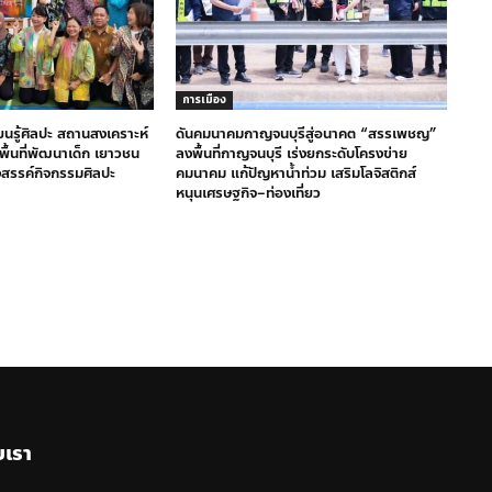
การเมือง
ียนรู้ศิลปะ สถานสงเคราะห์
ดันคมนาคมกาญจนบุรีสู่อนาคต “สรรเพชญ”
างพื้นที่พัฒนาเด็ก เยาวชน
ลงพื้นที่กาญจนบุรี เร่งยกระดับโครงข่าย
งสรรค์กิจกรรมศิลปะ
คมนาคม แก้ปัญหาน้ำท่วม เสริมโลจิสติกส์
หนุนเศรษฐกิจ–ท่องเที่ยว
บเรา