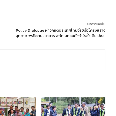
บทความถัดไป
Policy Dialogue ผ่าวิกฤตประเทศไทยจี้รัฐรื้อโครงสร้าง
ผูกขาด ‘พลังงาน-อาหาร’สกัดเอกชนค้ากำไรซ้ำเติม ปชช.