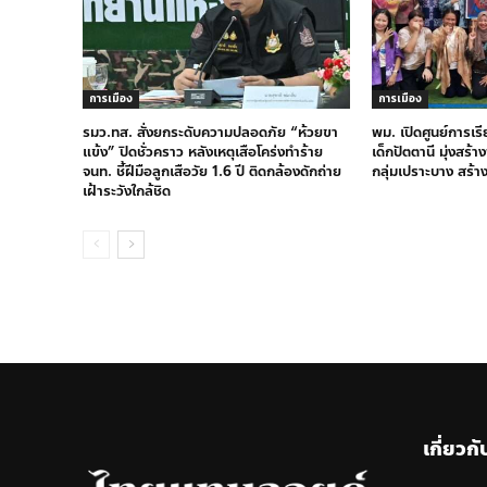
การเมือง
การเมือง
รมว.ทส. สั่งยกระดับความปลอดภัย “ห้วยขา
พม. เปิดศูนย์การเร
แข้ง” ปิดชั่วคราว หลังเหตุเสือโคร่งทำร้าย
เด็กปัตตานี มุ่งสร้
จนท. ชี้ฝีมือลูกเสือวัย 1.6 ปี ติดกล้องดักถ่าย
กลุ่มเปราะบาง สร้า
เฝ้าระวังใกล้ชิด
เกี่ยวกั