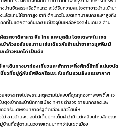
ื้นที่ 3 จังหวัดคึกคักไปด้วย โดยเฉพาะธุรกิจอสังหาริมทรัพย์
้างบ้านจัดสรรหรือตึกแถว จะได้รับความสนใจจากชาวบ้านเข้ามา
งแล้วแถมให้ราคาสูง อาทิ ตึกแถวในเขตเทศบาลนครยะลาสูงถึง
ักที่ไม่แตกต่างกันเลย แต่ปัจจุบันเหลือห้องละไม่เกิน 2 ล้าน
ัมผัสรสชาติอาหาร จีน ไทย และมุสลิม โดยเฉพาะใน เขต
ข้าคิวรอรับประทาน เช่นเดียวกันร้านน้ำชาชาวมุสลิม มี
ละข้าวหมกไก่ เป็นต้น
 จะเดินทางมาท่องเที่ยวและสักการะสิ่งศักดิ์สิทธิ์ แน่นขนัด
ี่ยวที่อยู่คู่กับมัสยิดกรือเซะ เป็นต้น รวมถึงบรรยากาศ
ี่ค่อยๆจางหายไปเพราะเหตุความไม่สงบที่ฉุดทุกองคาพยพดิ่งเหว
ไปตุงเข้ากระเป๋านักการเมือง ทหาร ตำรวจ ฝ่ายปกครองและ
คอยรับเศษเงินที่ภาครัฐตัดเฉือนแล้วโยนให้
ือไม่ ชาวบ้านจะตอบได้เต็มปากเต็มคำว่ามี แต่เคลื่อนไหวลักษณะ
ู่บ้านที่อยู่ตามแนวชายแดนมากกว่าในเขตเมือง