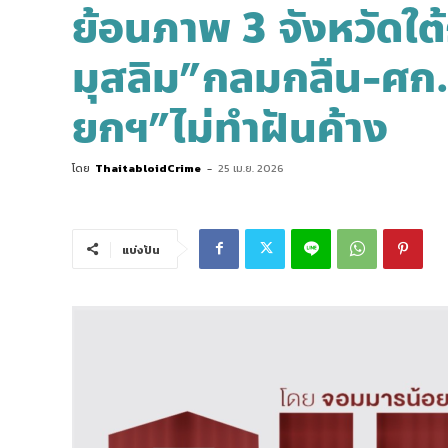
ย้อนภาพ 3 จังหวัดใต้
มุสลิม”กลมกลืน-ศก.เ
ยกฯ”ไม่ทำฝันค้าง
โดย
ThaitabloidCrime
-
25 เม.ย. 2026
แบ่งปัน