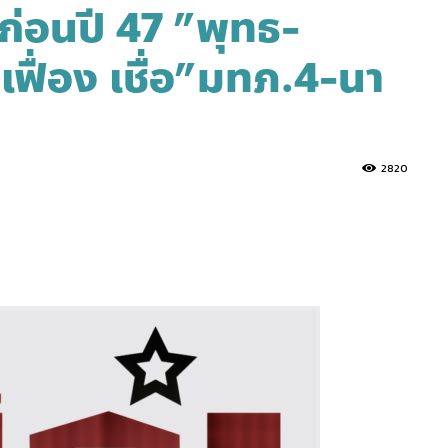
ก่อนปี 47 ”พุทธ-
ฟื่อง เชื่อ”มทภ.4-นา
2820