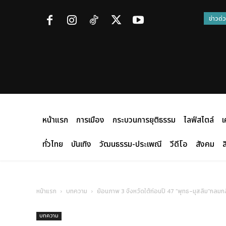
ข่าวด่
หน้าแรก
การเมือง
กระบวนการยุติธรรม
ไลฟ์สไตล์
เ
ทั่วไทย
บันเทิง
วัฒนธรรม-ประเพณี
วีดีโอ
สังคม
ส
หน้าแรก
บทความ
ย้อนภาพ 3 จังหวัดใต้ก่อนปี 47 ”พุทธ-มุสลิม”กลมกล
บทความ