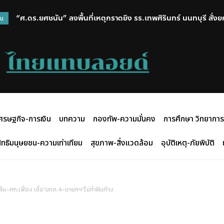
“ศ.ดร.ยศชนัน” ลงพื้นที่เหตุกราดยิง รร.เทพศิรินทร์ นนทบุรี สั่งย
“วราวุธ” เผย สั่ง สอจ.ชลบุรี รุดตรวจสอบเพลิงไหม้อาคารคล้ายโรงงา
วน
ประเทศ-แก้ปมบูลลี่
รถโมบายกรมโรงงาน ตรวจเช็กสภาพอากาศ – มลพิษ – ไอระเหย
ศรษฐกิจ-การเงิน
บทความ
กองทัพ-ความมั่นคง
การศึกษา วิทยาการ
ิทธิมนุษยชน-ความเท่าเทียม
สุขภาพ-สิ่งแวดล้อม
อุบัติเหตุ-ภัยพิบัติ
ืน-ศก.เฟื่อง เชื่อ”มทภ.4-นายกฯ”ไม่ทำฝันค้าง