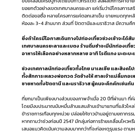
ขับเคลื่อนเศรษฐกิจโตแบบก้าวกระโดด ส่งผลให้การค้าขายในพ
ขอยกตัวอย่างเขตเทศบาลนครยะลา แค่เริ่มว่ามีโครงการสร
ติดต่อขอซื้อ หลายโครงการแค่ตอกเสาเข็ม ขายหมดทุกหลั
ห้องละ 3-4 ล้านบาท ส่วนที่ ปัตตานีและนราธิวาส มีความคึกค
ยิ่งถ้าใครมีโอกาสเดินทางไปท่องเที่ยวช่วงเช้าจะได้ส
เทศบาลนครยะลาและเบตง ร้านติ่มซำจะมีนักท่องเที่ยวเ
อาหารให้เลือกอย่างหลากหลาย อาทิ โรตีแกง มะตะบะแ
ช่วงเทศกาลนักท่องเที่ยวทั้งไทย มาเลเซีย และสิงคโปร์
ทั้งสักการะหลวงพ่อทวด วัดช้างให้ ศาลเจ้าแม่ลิ้มกอเหน
ชายหาดทั้งปัตตานี และนราธิวาส ผู้คนจะคึกคักเช่นกัน
ที่ยกมาเป็นเพียงบางส่วนของภาพจำเมื่อ 20 ปีที่ผ่านมา ท
โดยมีงบประมาณนับหมื่นล้านแสนล้านเข้ามาแทนที่แล้วไหล
ข้าราชการเกือบทุกหน่วย ปล่อยให้ชาวบ้านอยู่ตามยถากรรม
หากถามว่าช่วงก่อนปี 2547 มีกลุ่มก่อการร้ายเคลื่อนไหวหร
เสนอแนวคิดเน้นความสงบมากกว่าที่จะก่อเหตุรุนแรง ตามหม