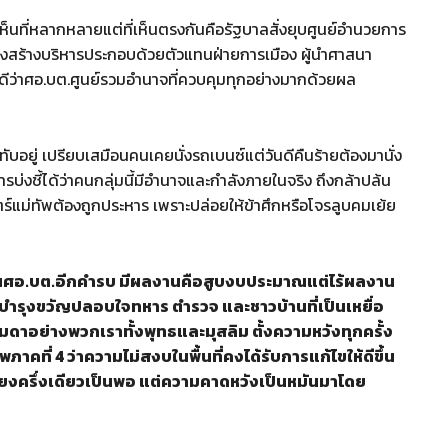
มเห็นที่หลากหลายแต่ที่เห็นตรงกันคือรัฐบาลสั่งยุบศูนย์อำนวยการ
รงสร้างบริหารประกอบด้วยตัวแทนฝ่ายการเมือง ผู้นำศาสนา
ีว่าศอ.บต.ศูนย์รวมอำนาจที่ควบคุมทุกอย่างมากด้วยผล
งทับอยู่ เปรียบเสมือนคนเคยนั่งรถเบนซ์แต่วันดีคืนร้ายต้องมานั่ง
บ่งชี้ได้ว่าคนกลุ่มนี้มีอำนาจและกำลังภายในจริง ถึงกล้าปล้น
์แม่ทัพต้องถูกประหาร เพราะปล่อยให้ข้าศึกหรือโจรลูบคมเย้ย
ื้นศอ.บต.อีกคำรบ มีผลงานคือสูบงบประมาณแต่ไร้ผลงาน
ำรุงขวัญปลอบใจทหาร ตำรวจ และชาวบ้านที่เป็นเหยื่อ
ดาอย่างพวกเราทั้งพุทธและมุสลิม ตั้งความหวังทุกครั้ง
าคที่ 4 ว่าความไม่สงบในพื้นที่คงได้รับการแก้ไขให้ดีขึ้น
ึ้นเพียงครึ่งเดียวเป็นพอ แต่ความคาดหวังเป็นหมันมาโดย