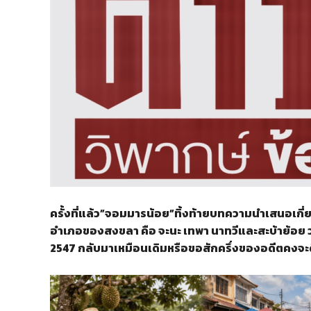
ครั้งที่แล้ว”จอมมารน้อย”ทิ้งท้ายบทความนำเสนอเกี่ย
อำเภอของสงขลา คือ จะนะ เทพา นาทวีและสะบ้าย้อย 
2547 กลับมาเหมือนเดิมหรือขอสักครึ่งของอดีตคงจะด