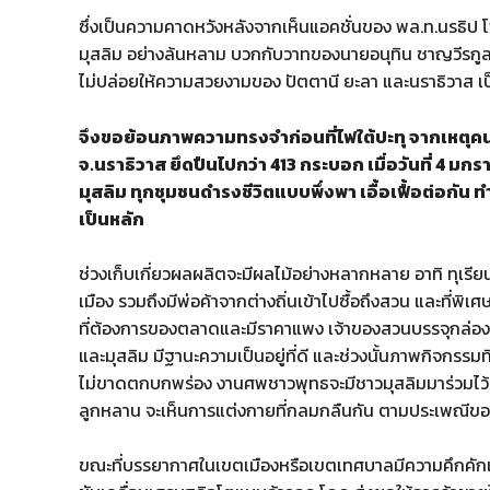
ซึ่งเป็นความคาดหวังหลังจากเห็นแอคชั่นของ พล.ท.นรธิป
มุสลิม อย่างล้นหลาม บวกกับวาทของนายอนุทิน ชาญวีรกู
ไม่ปล่อยให้ความสวยงามของ ปัตตานี ยะลา และนราธิวาส เป
จึงขอย้อนภาพความทรงจำก่อนที่ไฟใต้ปะทุ จากเหตุคนร้
จ.นราธิวาส ยึดปืนไปกว่า 413 กระบอก เมื่อวันที่ 4 
มุสลิม ทุกชุมชนดำรงชีวิตแบบพึ่งพา เอื้อเฟื้อต่อก
เป็นหลัก
ช่วงเก็บเกี่ยวผลผลิตจะมีผลไม้อย่างหลากหลาย อาทิ ทุเ
เมือง รวมถึงมีพ่อค้าจากต่างถิ่นเข้าไปซื้อถึงสวน และที่พ
ที่ต้องการของตลาดและมีราคาแพง เจ้าของสวนบรรจุกล่อง
และมุสลิม มีฐานะความเป็นอยู่ที่ดี และช่วงนั้นภาพกิจกรรม
ไม่ขาดตกบกพร่อง งานศพชาวพุทธจะมีชาวมุสลิมมาร่วมไว้อ
ลูกหลาน จะเห็นการแต่งกายที่กลมกลืนกัน ตามประเพณีข
ขณะที่บรรยากาศในเขตเมืองหรือเขตเทศบาลมีความคึกคักเป