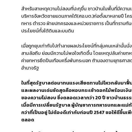
สำหรับสาเหตุความไม่สงบที่ปะทุขึ้น ชาวบ้านในพื้นที่มีควา
บริหารจังหวัดชายแดนภาคใต้(ศอ.บต.)ก่อตั้งมาหลายปี โค
ทหาร ตำรวจ ฝ่ายปกครองและหน่วยราชการ เป็นที่ทราบกันด
ประโยชน์ทั้งใต้ดินและบนดิน
เมื่อถูกยุบเท่ากับไปทำลายผลประโยชน์ที่กลุ่มคนเหล่านั้นนั่
สามล้อถีบ ย่อมมีความไม่พอใจเกิดขึ้น โดยเหตุปล้นค่ายทหาร
ค่ายทหารยึดปืนเกือบครึ่งพันกระบอก ถ้ามองตามยุทธศาสตร
อำนาจรัฐ
ในที่สุดรัฐบาลต่อมาทนแรงเสียดทานไม่ไหวกลับมาฟ
และผลงานเด่นชัดสุดคือหอบกระเช้าดอกไม้พร้อมเงินบ
ของความไม่สงบ ซึ่งตลอดเวลากว่า 20 ปี ชาวบ้านธรรม
เมื่อมีการเปลี่ยนรัฐบาล ผู้บัญชาการทหารบกและแม่ทัพภ
กว่าที่เป็นอยู่ ไม่ต้องดีเท่ากับก่อนปี 2547 ขอให้ดีข
ตลอด