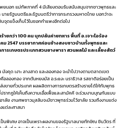
 โพยนอก แม่ทัพภาคที่ 4 มีเสียงตอบรับสนับสนุนจากชาวพุทธและ
ล นายรัฐมนตรีและรัฐมนตรีว่าการกระทรวงมหาดไทย บอกว่าจะ
็นจุดแข็งเก็บไว้ในซอกกำแพงอีกต่อไป
ายกว่า 100 คน บุกปล้นค่ายทหาร พื้นที่ อ.เจาะไอร้อง
มกราคม 2547 บรรยากาศค่อนข้างสงบชาวบ้านทั้งพุทธและ
ัน ทำการเกษตรประเภทสวนยางพารา สวนผลไม้ และเลี้ยงสัตว์
รียน มังคุด เงาะ ลางสาด และลองกอง จะนำไปวางตามตลาดเขต
ิเศษคือลองกอง จากตันหยงมัส อ.ระแงะ นราธิวาส รสชาติอร่อยเป็น
ส่งขายทั่วประเทศ ผลผลิตทางการเกษตรสร้างรายได้ให้กับพุทธ
ที่ปรากฏให้เห็นถึงความเอื้อเฟื้อและสามัคคี จะร่วมงานบุญกันแบบ
าลัย งานศพชาวมุสลิมจะมีชาวพุทธร่วมไว้อาลัย รวมถึงงานแต่ง
องแต่ละศาสนา
็นพิเศษ อาจเป็นเพราะผลงานของรัฐบาลนายทักษิณ ชินวัตร ที่