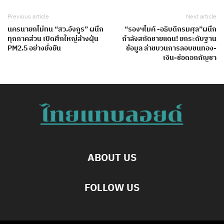
Previous article
Next article
นครนายกไม่ทน “สว.อังกูร” ผนึก
“รองฯไมค์ -อธิบดีกรมศุล”ผนึก
ทุกภาคส่วน เปิดศึกใหญ่ล้างฝุ่น
กำลังสกัดชายแดน! ยกระดับฐาน
PM2.5 อย่างยั่งยืน
ข้อมูล ล่าขบวนการลอบขนทอง-
เงิน-ช่อดอกกัญชา
ABOUT US
FOLLOW US