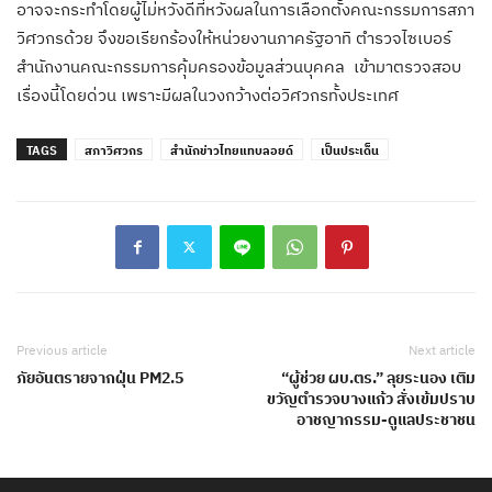
อาจจะกระทำโดยผู้ไม่หวังดีที่หวังผลในการเลือกตั้งคณะกรรมการสภา
วิศวกรด้วย จึงขอเรียกร้องให้หน่วยงานภาครัฐอาทิ ตำรวจไซเบอร์
สำนักงานคณะกรรมการคุ้มครองข้อมูลส่วนบุคคล เข้ามาตรวจสอบ
เรื่องนี้โดยด่วน เพราะมีผลในวงกว้างต่อวิศวกรทั้งประเทศ
TAGS
สภาวิศวกร
สำนักข่าวไทยแทบลอยด์
เป็นประเด็น
Previous article
Next article
ภัยอันตรายจากฝุ่น PM2.5
“ผู้ช่วย ผบ.ตร.” ลุยระนอง เติม
ขวัญตำรวจบางแก้ว สั่งเข้มปราบ
อาชญากรรม-ดูแลประชาชน