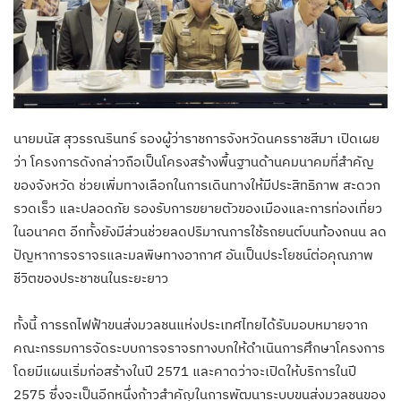
นายมนัส สุวรรณรินทร์ รองผู้ว่าราชการจังหวัดนครราชสีมา เปิดเผย
ว่า โครงการดังกล่าวถือเป็นโครงสร้างพื้นฐานด้านคมนาคมที่สำคัญ
ของจังหวัด ช่วยเพิ่มทางเลือกในการเดินทางให้มีประสิทธิภาพ สะดวก
รวดเร็ว และปลอดภัย รองรับการขยายตัวของเมืองและการท่องเที่ยว
ในอนาคต อีกทั้งยังมีส่วนช่วยลดปริมาณการใช้รถยนต์บนท้องถนน ลด
ปัญหาการจราจรและมลพิษทางอากาศ อันเป็นประโยชน์ต่อคุณภาพ
ชีวิตของประชาชนในระยะยาว
ทั้งนี้ การรถไฟฟ้าขนส่งมวลชนแห่งประเทศไทยได้รับมอบหมายจาก
คณะกรรมการจัดระบบการจราจรทางบกให้ดำเนินการศึกษาโครงการ
โดยมีแผนเริ่มก่อสร้างในปี 2571 และคาดว่าจะเปิดให้บริการในปี
2575 ซึ่งจะเป็นอีกหนึ่งก้าวสำคัญในการพัฒนาระบบขนส่งมวลชนของ