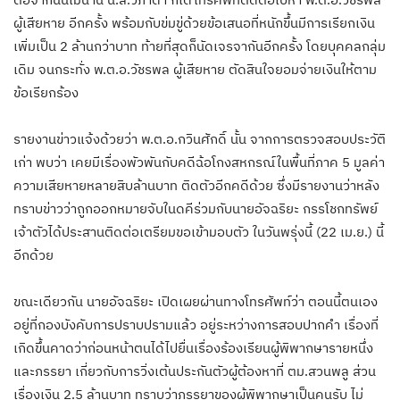
ผู้เสียหาย อีกครั้ง พร้อมกับข่มขู่ด้วยข้อเสนอที่หนักขึ้นมีการเรียกเงิน
เพิ่มเป็น 2 ล้านกว่าบาท ท้ายที่สุดก็นัดเจรจากันอีกครั้ง โดยบุคคลกลุ่ม
เดิม จนกระทั่ง พ.ต.อ.วัชรพล ผู้เสียหาย ตัดสินใจยอมจ่ายเงินให้ตาม
ข้อเรียกร้อง
รายงานข่าวแจ้งด้วยว่า พ.ต.อ.กวินศักดิ์ นั้น จากการตรวจสอบประวัติ
เก่า พบว่า เคยมีเรื่องพัวพันกับคดีฉ้อโกงสหกรณ์ในพื้นที่ภาค 5 มูลค่า
ความเสียหายหลายสิบล้านบาท ติดตัวอีกคดีด้วย ซึ่งมีรายงานว่าหลัง
ทราบข่าวว่าถูกออกหมายจับในดคีร่วมกับนายอัจฉริยะ กรรโชกทรัพย์
เจ้าตัวได้ประสานติดต่อเตรียมขอเข้ามอบตัว ในวันพรุ่งนี้ (22 เม.ย.) นี้
อีกด้วย
ขณะเดียวกัน นายอัจฉริยะ เปิดเผยผ่านทางโทรศัพท์ว่า ตอนนี้ตนเอง
อยู่ที่กองบังคับการปราบปรามแล้ว อยู่ระหว่างการสอบปากคํา เรื่องที่
เกิดขึ้นคาดว่าก่อนหน้าตนได้ไปยื่นเรื่องร้องเรียนผู้พิพากษารายหนึ่ง
และภรรยา เกี่ยวกับการวิ่งเต้นประกันตัวผู้ต้องหาที่ ตม.สวนพลู ส่วน
เรื่องเงิน 2.5 ล้านบาท ทราบว่าภรรยาของผู้พิพากษาเป็นคนรับ ไม่