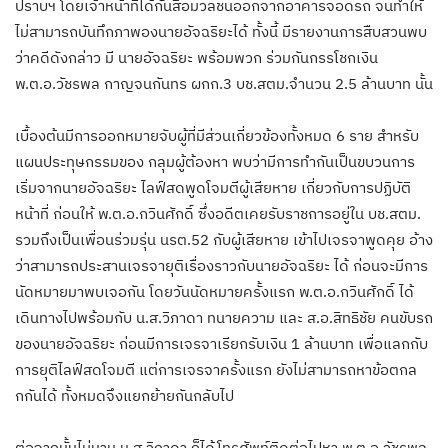
ปราบฯ โดยเจ้าหน้าที่ได้กันสื่อมวลชนออกจากอาคารจอดรถ จนทำให้
ไม่สามารถบันทึกภาพองนายอัจฉริยะได้ ทั้งนี้ มีรายงานการสืบสวนพบ
ว่าคดีดังกล่าว มี นายอัจฉริยะ พร้อมพวก ร่วมกันกรรโชกเงิน
พ.ต.อ.วัชรพล กาญจนกันทร ผกก.3 บช.สตม.จำนวน 2.5 ล้านบาท นั้น
เบื้องต้นมีการออกหมายจับผู้ที่มีส่วนเกี่ยวข้องทั้งหมด 6 ราย สำหรับ
แผนประทุษกรรมของ กลุมผู้ต้องหา พบว่ามีการทำกันเป็นขบวนการ
เริ่มจากนายอัจฉริยะ ไลฟ์สดพูดโจมตีผู้เสียหาย เกี่ยวกับการปฏิบัติ
หน้าที่ ก่อนให้ พ.ต.อ.กวินศักดิ์ ซึ่งอดีตเคยรับราชการอยู่ใน บช.สตม.
รวมถึงเป็นเพื่อนร่วมรุ่น นรต.52 กับผู้เสียหาย เข้าไปเจรจาพูดคุย อ้าง
ว่าสามารถประสานเจรจายุติเรื่องราวกับนายอัจฉริยะ ได้ ก่อนจะมีการ
นัดหมายมาพบเจอกัน โดยวันนัดหมายครั้งแรก พ.ต.อ.กวินศักดิ์ ได้
เดินทางไปพร้อมกับ น.ส.วิภาดา ทนายความ และ ส.อ.สิทธิชัย คนขับรถ
ของนายอัจฉริยะ ก่อนมีการเจรจาเรียกรับเงิน 1 ล้านบาท เพื่อแลกกับ
การยุติไลฟ์สดโจมตี แต่การเจรจาครั้งแรก ยังไม่สามารถหาข้อตกล
กกันได้ ทั้งหมดจึงแยกย้ายกันกลับไป
ต่อจากนั้นไม่นาน น.ส.วิภาดา ก็ได้โทรศัพท์ติดต่อไปหา พ.ต.อ.วัชรพล