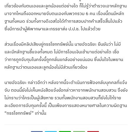
เกี่ยวข้องกับตนเองและลูกน้องแต่อย่างใด ก็ไม่รู้ว่าตำรวจเอาหลักฐาน
มาจากไหนถึงออกหมายจับตนเองกับพวกรวม 6 คน เรื่องนี้ตนมีหลัก
ฐานทั้งหมด ร่วมทั้งทางดีเอสไอได้ทําการสอบปากคําเสร็จสิ้นไปแล้ว
ซึ่งมีการนำผู้พิพากษาและภรรยาส่ง ป.ป.ช. ไปแล้วด้วย
ส่วนเรื่องมีคลิปเสียงขู่กรรโชกทรัพย์นั้น นายอัจฉริยะ ยืนยันว่า ไม่มี
และมีหลักฐานชี้แจงทั้งหมด ไม่มีการโอนเงินเข้ามาแต่อย่างใด เชื่อ
ว่าการถูกจับกุมในครั้งนี้ถูกกลั่นแกล้งอย่างแน่นอน ซึ่งมั่นใจในพยาน
หลักฐานว่าตนเองและลูกน้องไม่มีส่วนเกี่ยวข้อง
นายอัจฉริยะ กล่าวอีกว่า หลังจากนี้จะดําเนินการฟ้องกลับบุคคลที่แจ้ง
จับ ตอนนี้ยังไม่เห็นหนังสือแจ้งข้อกล่าวหาจากพนักงานสอบสวน จึงยัง
ไม่ทราบว่าใครเป็นผู้เสียหาย รวมทั้งพนักงานสอบสวนก็ยังไม่ให้ราย
ละเอียดการจับกุมครั้งนี้ เป็นเพียงการแสดงหมายศาลในความผิดฐาน
“กรรโชกทรัพย์” เท่านั้น