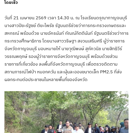
โดยเร็ว
วันที่ 21 เมษายน 2569 เวลา 14.30 น. ณ โรงเรียนดรุณากาญจนบุรี
นางสาวปิยะรัฐชย์ ติยะไพรัช รัฐมนตรีช่วยว่าการกระทรวงเกษตรและ
สหกรณ์ พร้อมด้วย นายอัครนันท์ กัณณ์กิตตินันท์ รัฐมนตรีช่วยว่าการ
กระทรวงศึกษาธิการ โดยนางสาววริษฐา สงวนเสริมศรี ผู้ว่าราชการ
จังหวัดกาญจนบุรี มอบหมายให้ นายวุฒิพงษ์ สุภัควนิช นายสิทธิวีร์
วรรณพฤกษ์ รองผู้ว่าราชการจังหวัดกาญจนบุรี พร้อมด้วยส่วน
ราชการที่เกี่ยวข้อง ลงพื้นที่จังหวัดกาญจนบุรี เพื่อตรวจติดตาม
สถานการณ์ไฟป่า หมอกควัน และฝุ่นละอองขนาดเล็ก PM2.5 ที่ส่ง
ผลกระทบต่อประชาชนในหลายพื้นที่ของจังหวัด