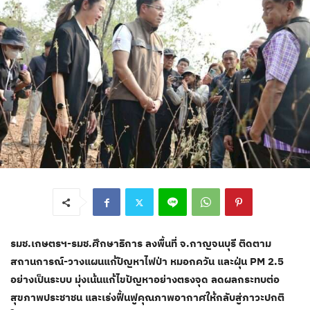
รมช.เกษตรฯ-รมช.ศึกษาธิการ ลงพื้นที่ จ.กาญจนบุรี ติดตาม
สถานการณ์-วางแผนแก้ปัญหาไฟป่า หมอกควัน และฝุ่น PM 2.5
อย่างเป็นระบบ มุ่งเน้นแก้ไขปัญหาอย่างตรงจุด ลดผลกระทบต่อ
สุขภาพประชาชน และเร่งฟื้นฟูคุณภาพอากาศให้กลับสู่ภาวะปกติ