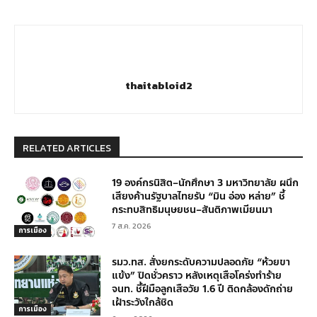
thaitabloid2
RELATED ARTICLES
19 องค์กรนิสิต–นักศึกษา 3 มหาวิทยาลัย ผนึก
เสียงค้านรัฐบาลไทยรับ “มิน อ่อง หล่าย” ชี้
กระทบสิทธิมนุษยชน–สันติภาพเมียนมา
7 ส.ค. 2026
การเมือง
รมว.ทส. สั่งยกระดับความปลอดภัย “ห้วยขา
แข้ง” ปิดชั่วคราว หลังเหตุเสือโคร่งทำร้าย
จนท. ชี้ฝีมือลูกเสือวัย 1.6 ปี ติดกล้องดักถ่าย
เฝ้าระวังใกล้ชิด
การเมือง