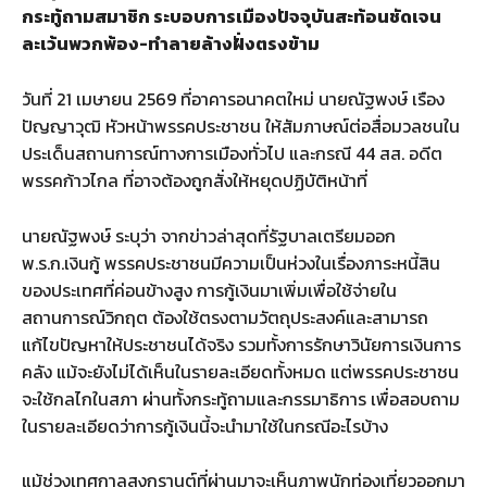
กระทู้ถามสมาชิก ระบอบการเมืองปัจจุบันสะท้อนชัดเจน
ละเว้นพวกพ้อง-ทำลายล้างฝั่งตรงข้าม
วันที่ 21 เมษายน 2569 ที่อาคารอนาคตใหม่ นายณัฐพงษ์ เรือง
ปัญญาวุฒิ หัวหน้าพรรคประชาชน ให้สัมภาษณ์ต่อสื่อมวลชนใน
ประเด็นสถานการณ์ทางการเมืองทั่วไป และกรณี 44 สส. อดีต
พรรคก้าวไกล ที่อาจต้องถูกสั่งให้หยุดปฏิบัติหน้าที่
นายณัฐพงษ์ ระบุว่า จากข่าวล่าสุดที่รัฐบาลเตรียมออก
พ.ร.ก.เงินกู้ พรรคประชาชนมีความเป็นห่วงในเรื่องภาระหนี้สิน
ของประเทศที่ค่อนข้างสูง การกู้เงินมาเพิ่มเพื่อใช้จ่ายใน
สถานการณ์วิกฤต ต้องใช้ตรงตามวัตถุประสงค์และสามารถ
แก้ไขปัญหาให้ประชาชนได้จริง รวมทั้งการรักษาวินัยการเงินการ
คลัง แม้จะยังไม่ได้เห็นในรายละเอียดทั้งหมด แต่พรรคประชาชน
จะใช้กลไกในสภา ผ่านทั้งกระทู้ถามและกรรมาธิการ เพื่อสอบถาม
ในรายละเอียดว่าการกู้เงินนี้จะนำมาใช้ในกรณีอะไรบ้าง
แม้ช่วงเทศกาลสงกรานต์ที่ผ่านมาจะเห็นภาพนักท่องเที่ยวออกมา