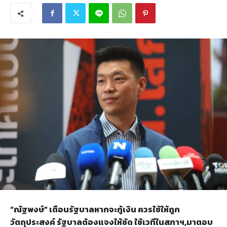
“ณัฐพงษ์” เตือนรัฐบาลหากจะกู้เงิน ควรใช้ให้ถูก
วัตถุประสงค์ รัฐบาลต้องแจงให้ชัด ใช้เวทีในสภาฯ,มาตอบ