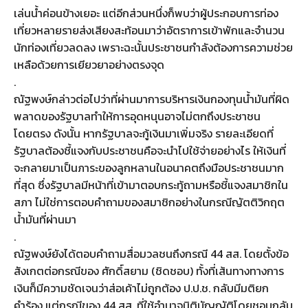
เล่นน้ำค่อนข้างเยอะ แต่อีกส่วนหนึ่งก็พบว่าผู้ประกอบการท่อง
เที่ยวหลายรายส่งเสียงสะท้อนมาว่าอัตราการเข้าพักและจำนวน
นักท่องเที่ยวลดลง เพราะฉะนั้นประชาชนกำลังต้องการความช่วย
เหลือด้วยการเยียวยาอย่างตรงจุด
.
ณัฐพงษ์กล่าวต่อไปว่าที่ผ่านมาการบริหารเงินกองทุนน้ำมันที่ผิด
พลาดของรัฐบาลทำให้การอุดหนุนอาจไม่ตกถึงประชาชน
โดยตรง ดังนั้น หากรัฐบาลจะกู้เงินมาเพิ่มจริง รายละเอียดที่
รัฐบาลต้องชี้แจงกับประชาชนคือจะนำไปใช้จ่ายอย่างไร ให้เงินที่
จะกลายมาเป็นภาระของลูกหลานในอนาคตถึงมือประชาชนมาก
ที่สุด ซึ่งรัฐบาลมีหน้าที่เข้ามาตอบกระทู้ถามหรือชี้แจงสมาชิกใน
สภา ไม่ใช่การตอบคำถามของสมาชิกอย่างในกรณีญัตติวิกฤต
น้ำมันที่ผ่านมา
.
ณัฐพงษ์ยังได้ตอบคำถามสื่อมวลชนถึงกรณี 44 สส. โดยตั้งข้อ
สังเกตต่อกรณีของ ศักดิ์สยาม (ชิดชอบ) ทั้งที่เส้นทางทางการ
เงินก็มีความชัดเจนว่าส่อเค้าไม่ถูกต้อง ป.ป.ช. กลับมีมติยก
คำร้อง แต่กรณีของ 44 สส. ที่ใช้อำนาจนิติบัญญัติโดยชอบกลับ