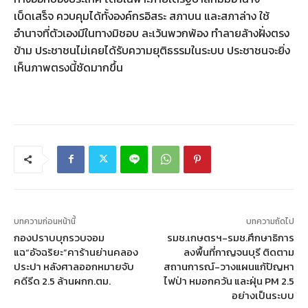
เบ็ดเสร็จ ควบคุมได้ทั้งองค์กรอิสระ สภาบน และสภาล่าง ใช้
อำนาจที่ตัวเองมีในทางมิชอบ ละเว้นพวกพ้อง ทำลายล้างฝั่งตรง
ข้าม ประชาชนไม่เคยได้รับความยุติธรรมในระบบ ประชาชนจะยิ่ง
เห็นภาพตรงนี้ชัดมากขึ้น
บทความก่อนหน้านี้
บทความถัดไป
กองปราบบุกรวบจอม
รมช.เกษตรฯ-รมช.ศึกษาธิการ
แฉ“อัจฉริยะ”คาร้านย่านคลอง
ลงพื้นที่กาญจนบุรี ติดตาม
ประปา หลังศาลออกหมายจับ
สถานการณ์-วางแผนแก้ปัญหา
คดีรีด 2.5 ล้านผกก.ตม.
ไฟป่า หมอกควัน และฝุ่น PM 2.5
อย่างเป็นระบบ