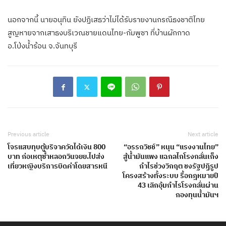
นอกจากนี้ นายอนุทิน ยังปฏิเสธว่าไม่ได้รับรายงานกรณีธงชาติไทย
สูญหายจากเสาธงบริเวณชายแดนไทย-กัมพูชา ที่บ้านผักกาด
อ.โป่งน้ำร้อน จ.จันทบุรี
Previous article
Next article
โจรแสบทุบตู้บริจาควัดได้เงิน 800
“อรรถวิชช์” หนุน “แรงงานไทย”
บาท ก่อเหตุซ้ำหลอกวินจยย.ไปส่ง
สู้น้ำมันแพง แฉกลไกโรงกลั่นเก็ง
เที่ยวหญิงบริการบิดค่าโดยสารหนี
กำไรช่วงวิกฤต ชงรัฐปฏิรูป
โครงสร้างทั้งระบบ รื้อกฎหมายปี
43 เลิกอุ้มกำไรโรงกลั่นผ่าน
กองทุนน้ำมันฯ