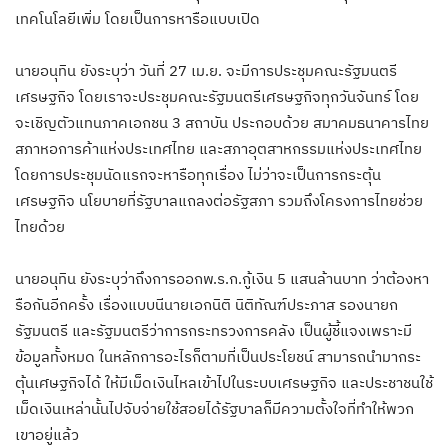
เทคโนโลยีเพิ่ม โดยเป็นการหารือแบบเปิด
นายอนุทิน ยังระบุว่า วันที่ 27 เม.ย. จะมีการประชุมคณะรัฐมนตรี
เศรษฐกิจ โดยเราจะประชุมคณะรัฐมนตรีเศรษฐกิจทุกวันจันทร์ โดย
จะเชิญตัวแทนภาคเอกชน 3 สถาบัน ประกอบด้วย สมาคมธนาคารไทย
สภาหอการค้าแห่งประเทศไทย และสภาอุตสาหกรรมแห่งประเทศไทย
โดยการประชุมนัดแรกจะหารือทุกเรื่อง ไม่ว่าจะเป็นการกระตุ้น
เศรษฐกิจ นโยบายที่รัฐบาลแถลงต่อรัฐสภา รวมถึงโครงการไทยช่วย
ไทยด้วย
นายอนุทิน ยังระบุว่าถึงการออกพ.ร.ก.กู้เงิน 5 แสนล้านบาท ว่าต้องหา
รือกันอีกครั้ง เรื่องแบบนีนายเอกนิติ นิติทัณฑ์ประภาส รองนายก
รัฐมนตรี และรัฐมนตรีว่าการกระทรวงการคลัง เป็นผู้ชี้แจงเพราะมี
ข้อมูลทั้งหมด ในหลักการอะไรก็ตามที่เป็นประโยชน์ สามารถนำมากระ
ตุ้นเศษฐกิจได้ ให้มีเม็ดเงินไหลเข้าไปในระบบเศรษฐกิจ และประชาชนใช้
เม็ดเงินเหล่านั้นไปจับจ่ายใช้สอยได้รัฐบาลก็มีความตั้งใจที่ทำให้พวก
เขาอยู่แล้ว