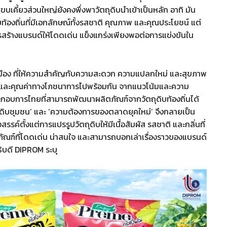
ขบเคี้ยวส่วนใหญ่ยังคงพึ่งพาวัตถุดิบนำเข้าเป็นหลัก อาทิ มัน
ท้องถิ่นที่มีเอกลักษณ์ทั้งรสชาติ คุณภาพ และคุณประโยชน์ แต่
ร้างแบรนด์ให้โดดเด่น แข็งแกร่งเพียงพอต่อการแข่งขันใน
เมือง ที่ให้ความสำคัญกับความสะดวก ความแปลกใหม่ และสุขภาพ
อย และคุณค่าทางโภชนาการไปพร้อมกัน จากแนวโน้มและความ
ระกอบการไทยที่สามารถพัฒนาผลิตภัณฑ์จากวัตถุดิบท้องถิ่นได้
ถุดิบชุมชน’ และ ‘ความต้องการของตลาดยุคใหม่’ จึงกลายเป็น
ค์ตั้งแต่การแปรรูปวัตถุดิบให้มีเนื้อสัมผัส รสชาติ และกลิ่นที่
ณฑ์ที่โดดเด่น น่าสนใจ และสามารถบอกเล่าเรื่องราวของแบรนด์
บดี DIPROM ระบุ​