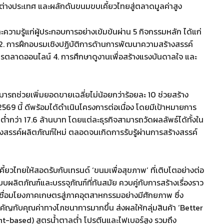
ะต่างประเทศ และผลักดันขนมขบเคี้ยวไทยสู่ตลาดมูลค่าสูง
ามรู้แก่ผู้ประกอบการอย่างเข้มข้นผ่าน 5 กิจกรรมหลัก ได้แก่
 2. การฝึกอบรมเชิงปฏิบัติการด้านการพัฒนาความสร้างสรรค์
ตลาดออนไลน์ 4. การศึกษาดูงานเพื่อสร้างแรงบันดาลใจ และ
ามารถช่วยเพิ่มยอดขายเฉลี่ยไม่น้อยกว่าร้อยละ 10 ช่วยสร้าง
2569 นี้ ดีพร้อมได้ดำเนินโครงการต่อเนื่อง โดยมีเป้าหมายการ
่ต่ำกว่า 17.6 ล้านบาท โดยแต่ละธุรกิจสามารถวัดผลลัพธ์ได้ทั้งใน
รรังสรรค์ผลิตภัณฑ์ใหม่ ตลอดจนเกิดการรับรู้ผ่านการสร้างสรรค์
คี้ยวไทยให้สอดรับกับเทรนด์ ‘ขนมเพื่อสุขภาพ’ ที่เติบโตอย่างต่อ
บผลิตภัณฑ์และบรรจุภัณฑ์ที่ทันสมัย ควบคู่กับการสร้างเรื่องราว
ะเชื่อมโยงภาคเกษตรสู่ภาคอุตสาหกรรมอย่างมีศักยภาพ ซึ่ง
ำคัญกับคุณค่าทางโภชนาการมากขึ้น ส่งผลให้กลุ่มสินค้า ‘Better
nt-based) สูตรน้ำตาลต่ำ โปรตีนและไฟเบอร์สูง รวมถึง