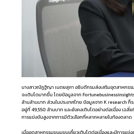
​นางสาวณัฏฐิญา เนตยสุภา อธิบดีกรมส่งเสริมอุตสาหกรรม
จะเติบโตมากขึ้น โดยข้อมูลจาก Fortunebusinessinsights
ล้านล้านบาท ส่วนในประเทศไทย ข้อมูลจาก K research ก็ระ
อยู่ที่ 49,550 ล้านบาท และยังคงเติบโตอย่างต่อเนื่อง เฉลี่
การแข่งขันสูงจากการมีตัวเลือกที่หลากหลายในท้องตลาด
​เมื่ออุตสาหกรรมขนมขบเคี้ยวเติบโตต่อเนื่องและมีการแข่