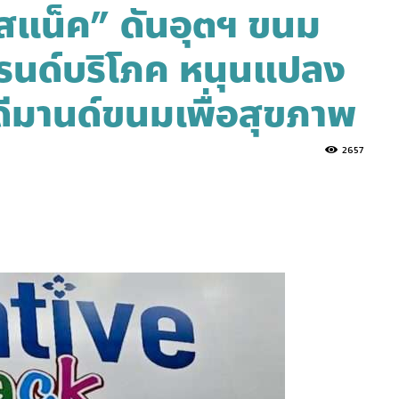
ฟ สแน็ค” ดันอุตฯ ขนม
รนด์บริโภค หนุนแปลง
บดีมานด์ขนมเพื่อสุขภาพ
2657