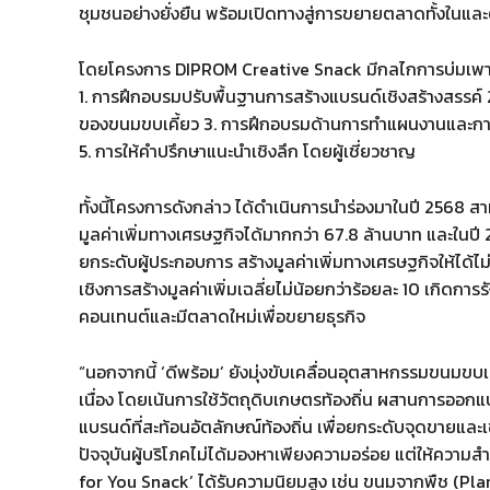
ชุมชนอย่างยั่งยืน พร้อมเปิดทางสู่การขยายตลาดทั้งในแล
​โดยโครงการ DIPROM Creative Snack มีกลไกการบ่มเพาะคว
1. การฝึกอบรมปรับพื้นฐานการสร้างแบรนด์เชิงสร้างสรรค์
ของขนมขบเคี้ยว 3. การฝึกอบรมด้านการทำแผนงานและการ
5. การให้คำปรึกษาแนะนำเชิงลึก โดยผู้เชี่ยวชาญ
​ทั้งนี้โครงการดังกล่าว ได้ดำเนินการนำร่องมาในปี 2568 ส
มูลค่าเพิ่มทางเศรษฐกิจได้มากกว่า 67.8 ล้านบาท และในปี 
ยกระดับผู้ประกอบการ สร้างมูลค่าเพิ่มทางเศรษฐกิจให้ได้ไม
เชิงการสร้างมูลค่าเพิ่มเฉลี่ยไม่น้อยกว่าร้อยละ 10 เกิดกา
คอนเทนต์และมีตลาดใหม่เพื่อขยายธุรกิจ
​“นอกจากนี้ ‘ดีพร้อม’ ยังมุ่งขับเคลื่อนอุตสาหกรรมขนมขบเ
เนื่อง โดยเน้นการใช้วัตถุดิบเกษตรท้องถิ่น ผสานการออกแบ
แบรนด์ที่สะท้อนอัตลักษณ์ท้องถิ่น เพื่อยกระดับจุดขายแล
ปัจจุบันผู้บริโภคไม่ได้มองหาเพียงความอร่อย แต่ให้ความส
for You Snack’ ได้รับความนิยมสูง เช่น ขนมจากพืช (Pla