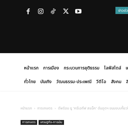
ข่าวด่
หน้าแรก
การเมือง
กระบวนการยุติธรรม
ไลฟ์สไตล์
เ
ทั่วไทย
บันเทิง
วัฒนธรรม-ประเพณี
วีดีโอ
สังคม
ส
หน้าแรก
การเกษตร
ดีพร้อม ชู “ครีเอทีฟ สแน็ค” ดันอุตฯ ขนมขบเคี
การเกษตร
เศรษฐกิจ-การเงิน