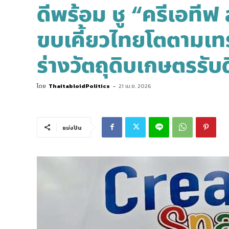
ดีพร้อม ชู “ครีเอที
ขบเคี้ยวไทยโตตามเท
ร่างวัตถุดิบเกษตรรั
โดย
ThaitabloidPolitics
-
21 เม.ย. 2026
แบ่งปัน