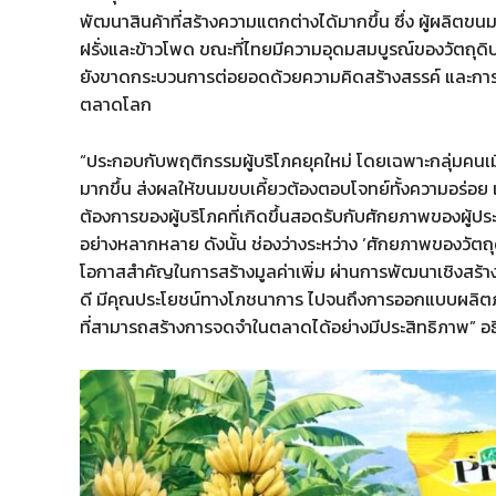
พัฒนาสินค้าที่สร้างความแตกต่างได้มากขึ้น ซึ่ง ผู้ผลิตขนม
ฝรั่งและข้าวโพด ขณะที่ไทยมีความอุดมสมบูรณ์ของวัตถุดิบ
ยังขาดกระบวนการต่อยอดด้วยความคิดสร้างสรรค์ และการส
ตลาดโลก
“ประกอบกับพฤติกรรมผู้บริโภคยุคใหม่ โดยเฉพาะกลุ่มคน
มากขึ้น ส่งผลให้ขนมขบเคี้ยวต้องตอบโจทย์ทั้งความอร่
ต้องการของผู้บริโภคที่เกิดขึ้นสอดรับกับศักยภาพของผู้ป
อย่างหลากหลาย ดังนั้น ช่องว่างระหว่าง ‘ศักยภาพของวัต
โอกาสสำคัญในการสร้างมูลค่าเพิ่ม ผ่านการพัฒนาเชิงสร้างสรร
ดี มีคุณประโยชน์ทางโภชนาการ ไปจนถึงการออกแบบผลิตภั
ที่สามารถสร้างการจดจำในตลาดได้อย่างมีประสิทธิภาพ” อธิ