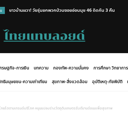
ชาวบ้านผวา! วัยรุ่นยกพวกป่วนซอยอ่อนนุช 46 ติดกัน 3 คืน
“อนุทิน” โชว์ฟิต เต้นแอโรบิก 20 นาทีเต็ม ไม่พัก! ปิดภารกิจ 74 วั
วน
ศรษฐกิจ-การเงิน
บทความ
กองทัพ-ความมั่นคง
การศึกษา วิทยาการ
ิทธิมนุษยชน-ความเท่าเทียม
สุขภาพ-สิ่งแวดล้อม
อุบัติเหตุ-ภัยพิบัติ
้ยวไทยโตตามเทรนด์บริโภค หนุนแปลงร่างวัตถุดิบเกษตรรับดีมานด์ขนมเพื่อสุขภาพ