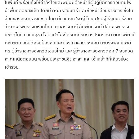
ในพื้นที่ พร้อมทั้งให้กำลังใจและพบปะเจ้าหน้าที่ผู้ปฏิบัติการควบคุมไฟ
ป่าพื้นที่ดอยสะเก็ด โดยมี คณะรัฐมนตรี และหัวหน้าส่วนราชการ ซึ่งใน
ส่วนของกระทรวงมหาดไทย มีนายเจเศรษฐ์ ไทยเศรษฐ์ รัฐมนตรีช่วย
ว่าการกระทรวงมหาดไทย นายอรรษิษฐ์ สัมพันธรัตน์ ปลัดกระทรวง
มหาดไทย นายนฤชา โฆษาศิวิไลซ์ อธิบดีกรมการปกครอง นายธีรพัฒน์
คัชมาตย์ อธิบดีกรมป้องกันและบรรเทาสาธารณภัย นายรัฐพล นราดิ
ศร ผู้ว่าราชการจังหวัดเชียงใหม่ และผู้ว่าราชการจังหวัดอีก 7 จังหวัด
ภาคเหนือตอนบน พร้อมประชาชนจิตอาสา และเจ้าหน้าที่ที่เกี่ยวข้อง
เข้าร่วม