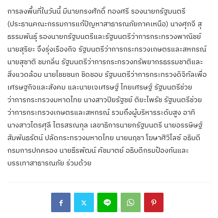
การลงพื้นที่ในวันนี้ มีนายทรงศักดิ์ ทองศรี รองนายกรัฐมนตรี
(ประธานคณะกรรมการแก้ปัญหาสาธารณภัยภาคเหนือ) นางศุภจี สุ
ธรรมพันธุ์ รองนายกรัฐมนตรีและรัฐมนตรีว่าการกระทรวงพาณิชย์
นายสุริยะ จึงรุ่งเรืองกิจ รัฐมนตรีว่าการกระทรวงเกษตรและสหกรณ์
นายสุชาติ ชมกลิ่น รัฐมนตรีว่าการกระทรวงทรัพยากรธรรมชาติและ
สิ่งแวดล้อม นายไชยชนก ชิดชอบ รัฐมนตรีว่าการกระทรวงดิจิทัลเพื่อ
เศรษฐกิจและสังคม และนายเจเศรษฐ์ ไทยเศรษฐ์ รัฐมนตรีช่วย
ว่าการกระทรวงมหาดไทย นางสาวปิยรัฐชย์ ติยะไพรัช รัฐมนตรีช่วย
ว่าการกระทรวงเกษตรและสหกรณ์ รวมถึงผู้บริหารระดับสูง อาทิ
นางสาวไตรศุลี ไตรสรณกุล เลขาธิการนายกรัฐมนตรี นายอรรษิษฐ์
สัมพันธรัตน์ ปลัดกระทรวงมหาดไทย นายนฤชา โฆษาศิวิไลซ์ อธิบดี
กรมการปกครอง นายธีรพัฒน์ คัชมาตย์ อธิบดีกรมป้องกันและ
บรรเทาสาธารณภัย ร่วมด้วย