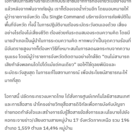
โอกาสในการสร้างรายได้ให้กับประชาชนจากการท่องเที่ยวไปอย่างมาก
แล้วหลังจากพ้นจากภัยฝุ่น เราก็ต้องเจอน้ำท่วมอีก โดยมอบหมายให้
ผู้ว่าราชการจังหวัด เป็น Single Command บริหารจัดการภัยพิบัติใน
พื้นที่จังหวัด ทั้งนี้ ในการปฏิบัติงานต้องระมัดระวังตนเองด้วย เสี่ยง
อย่างไรต้องไม่เสี่ยงชีวิต ต้องช่วยกันระดมสมองระดมความคิด โดยมี
นายอำเภอเป็นผู้นำในการระดมความคิด หากพบว่าเป็นจุดความร้อนที่
มีอันตรายสูงมากก็ต้องหาวิธีที่เหมาะสมในการลดผลกระทบจากความ
รุนแรง โดยมีผู้ว่าราชการจังหวัดติดตามอย่างใกล้ชิด “ตนไม่สามารถ
เสียกำลังพลคนใดไปได้แม้แต่คนเดียว” ขอให้ใช้ดุลยพินิจและ
ระมัดระวังสูงสุด ในการแก้ไขสถานการณ์ เพื่อประโยชน์สาธารณะให้
มากที่สุด
โอกาสนี้ ปลัดกระทรวงมหาดไทย ได้สั่งการศูนย์เทคโนโลยีสารสนเทศ
และการสื่อสาร นำโครงข่ายวิทยุสื่อสารดิจิทัลเพื่อการบังคับบัญชา
ถ่ายทอดกำลังใจและสร้างการรับรู้สื่อสารข้อสั่งการและนโยบายไปยัง
หอกระจายข่าว/เสียงตามสายหมู่บ้าน 17 จังหวัดภาคเหนือ รวม 196
อำเภอ 1,559 ตำบล 14,496 หมู่บ้าน