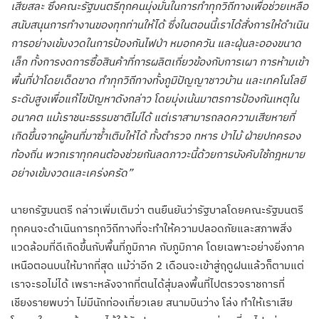
เสียสละ ซึ่งคณะรัฐมนตรีทุกคนมุ่งมั่นในการทำทุกวิถีทางเพื่อช่วยเหลือ
สนับสนุนการทำงานของทุกท่านให้ได้ ซึ่งในตอนนี้เราได้สั่งการให้ดำเนิน
การอย่างเข้มงวดในการป้องกันไฟป่า หมอกควัน และฝุ่นละอองขนาด
เล็ก ทั้งการงดการซื้อสินค้าที่การผลิตเกี่ยวข้องกับการเผา การห้ามเข้า
พื้นที่ป่าโดยเด็ดขาด ทำทุกวิถีทางทั้งภูมิปัญญาชาวบ้าน และเทคโนโลยี
ระดับสูงเพื่อแก้ไขปัญหาดังกล่าว โดยมุ่งเน้นมาตรการป้องกันเหตุใน
อนาคต แม้เราชนะธรรมชาติไม่ได้ แต่เราสามารถลดความเสียหายที่
เกิดขึ้นจากผู้คนที่มาซ้ำเติมให้ได้ ทั้งตำรวจ ทหาร ป่าไม้ ฝ่ายปกครอง
ท้องถิ่น พวกเราทุกคนต้องช่วยกันลดภาวะนี้ด้วยการบังคับใช้กฎหมาย
อย่างเข้มงวดและเคร่งครัด”
นายกรัฐมนตรี กล่าวเพิ่มเติมว่า ตนยืนยันว่ารัฐบาลโดยคณะรัฐมนตรี
ทุกคนจะดำเนินการทุกวิถีทางที่จะทำให้ความปลอดภัยและสภาพสิ่ง
แวดล้อมที่ดีเกิดขึ้นกับพื้นที่ภูมิภาค กับภูมิภาค โดยเฉพาะอย่างยิ่งภาค
เหนือตอนบนให้มากที่สุด แม้ว่าอีก 2 เดือนจะเข้าสู่ฤดูฝนแล้วก็ตามแต่
เราจะรอไม่ได้ เพราะหลังจากที่ตนได้สุ่มลงพื้นที่ไปตรวจราชการที่
เชียงรายพบว่า ไม่มีนักท่องเที่ยวเลย สนามบินว่าง โล่ง ทำให้เราเสีย