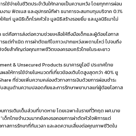
การใช้จ่ายในชีวิตประจำวันให้กลายเป็นความหวัง โดยทุกการผ่อน
มงาม ฟิตเนส และอุปกรณ์กีฬา ธนาคารจะสมทบทุนบริจาค 0.1%
 มูลนิธิเด็กโรคหัวใจ มูลนิธิสร้างรอยยิ้ม และมูลนิธิเมาไม่
 แต่คือการส่งต่อความช่วยเหลือให้ถึงมือเด็กและผู้ด้อยโอกาส
ิการแต่กำเนิด การผ่าตัดแก้ไขภาวะปากแหว่งเพดานโหว่ ไปจนถึง
นปัจจัยสำคัญต่อคุณภาพชีวิตของครอบครัวไทยในระยะยาว
Payment & Unsecured Products ธนาคารยูโอบี ประเทศไทย
งผลให้การใช้จ่ายในหมวดที่เกี่ยวข้องเติบโตสูงสุดกว่า 40% ยู
are ที่ช่วยเพิ่มความคล่องตัวทางการเงินด้วยการผ่อนชำระ
สนับสนุนด้านความปลอดภัยและการรักษาพยาบาลแก่ผู้ด้อยโอกาส
ือนการเติมเต็มส่วนที่ขาดหาย โดยเฉพาะในรายที่วิกฤต ผศ.นาย
ว่า “เด็กไทยจำนวนมากยังคงรอคอยการผ่าตัดหัวใจพิการแต่
โอกาสการรักษาที่ทันเวลา และลดความเสี่ยงต่อคุณภาพชีวิตใน