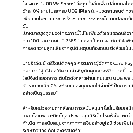
โครงการ “UOB We Share” จึงถูกตั้งขึ้นเพื่อเปลี่ยนกลไก
ชำระ 0% ผ่านโปรแกรม UOB iPlan ในหมวดยานยนต์ ควา
เพื่อมอบโอกาสทางการรักษาและการรณรงค์ความปลอดภัยให้แก่
ขับ
เป้าหมายสูงสุดของโครงการนี้ไม่ใช่เพียงตัวเลขยอดบริจาค
กว่า 100 ราย ภายในปี 2569 ไม่ว่าจะเป็นการผ่าตัดหัวใจพ
การลดความสูญเสียจากอุบัติเหตุบนท้องถนน ซึ่งล้วนเป็
นายธีรวัฒน์ ตรีรัตน์ดิลกกุล กรรมการผู้จัดการ Card 
กล่าวว่า “ผู้บริโภคให้ความสำคัญกับคุณภาพชีวิตมากขึ้น ส่
โอบีจึงต่อยอดการเติบโตดังกล่าวผ่านแคมเปญ UOB We Sh
อัตราดอกเบี้ย 0% พร้อมแปลงทุกยอดใช้จ่ายให้เป็นการ
อย่างเป็นรูปธรรม”
สำหรับหน่วยงานภาคสังคม การสนับสนุนครั้งนี้เปรียบเสม
แพทย์สุเทพ วาณิชย์กุล ประธานมูลนิธิเด็กโรคหัวใจ เผย
กำเนิด การสนับสนุนจากภาคการเงินอย่างยูโอบี ช่วยเพิ่ม
ระยะยาวของเด็กและครอบครัว”