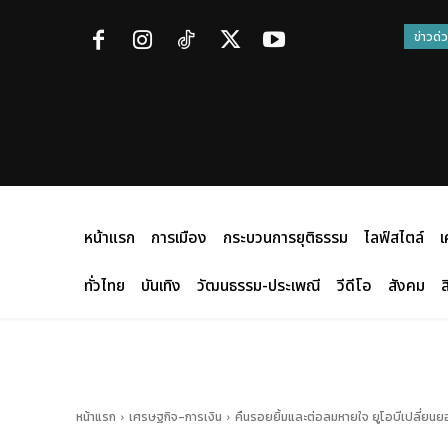
ข่าวด่
หน้าแรก
การเมือง
กระบวนการยุติธรรม
ไลฟ์สไตล์
เ
ทั่วไทย
บันเทิง
วัฒนธรรม-ประเพณี
วีดีโอ
สังคม
ส
หน้าแรก
เศรษฐกิจ-การเงิน
คืนรอยยิ้มและต่อลมหายใจ ยูโอบีเปลี่ยนย