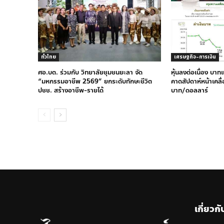
ทั่วไทย
เศรษฐกิจ-การเงิน
ศอ.บต. ร่วมกับ วิทยาลัยชุมชนยะลา จัด
หุ้นลงต่อเนื่อง บาท
“มหกรรมอาชีพ 2569” ยกระดับทักษะชีวิต
คาดสัปดาห์หน้าเคลื
ปชช. สร้างอาชีพ-รายได้
บาท/ดอลลาร์
เกี่ยวกั