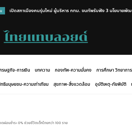
เปิดสภาเมืองคนรุ่นใหม่ ผู้บริหาร กทม. ขนทัพรับฟัง 3 นโยบายพัฒน
วน
จักรยาน
ศรษฐกิจ-การเงิน
บทความ
กองทัพ-ความมั่นคง
การศึกษา วิทยาการ
ิทธิมนุษยชน-ความเท่าเทียม
สุขภาพ-สิ่งแวดล้อม
อุบัติเหตุ-ภัยพิบัติ
อดผ่อนชำระ 0% ช่วยชีวิตเด็กไทยกว่า 100 ราย