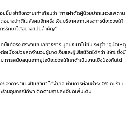
ยิ้ม ย้ำถึงความเท่าเทียมว่า “การผ่าตัดผู้ป่วยปากแหว่งเพดาน
ิตอย่างปกติในสังคมอีกครั้ง เงินบริจาคจากโครงการนี้จะช่วยให้
ารรักษาได้อย่างมีนัยสำคัญ”
้จริง ศิริพานิช เลขาธิการ มูลนิธิเมาไม่ขับ ระบุว่า “อุบัติเหตุ
เนื่องช่วยลดจำนวนผู้บาดเจ็บและผู้เสียชีวิตได้กว่า 39% ซึ่งมี
ารสนับสนุนจากยูโอบีจะช่วยให้เราดำเนินงานเชิงป้องกันได้
ึ่งของการ “แบ่งปันชีวิต” ได้ง่ายๆ ผ่านการผ่อนชำระ 0% ณ ร้าน
ละร้านอุปกรณ์กีฬา ติดตามรายละเอียดเพิ่มเติม