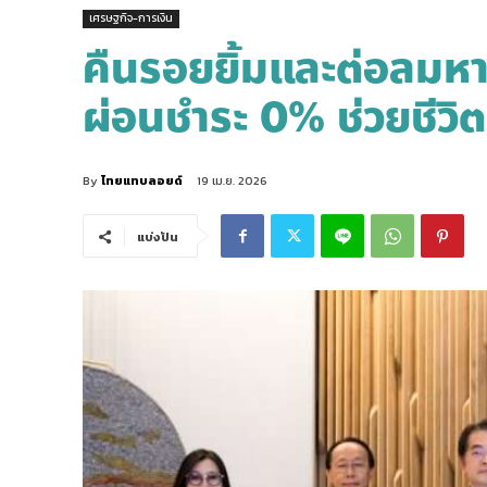
เศรษฐกิจ-การเงิน
คืนรอยยิ้มและต่อลมหา
ผ่อนชำระ 0% ช่วยชีวิ
By
ไทยแทบลอยด์
19 เม.ย. 2026
แบ่งปัน