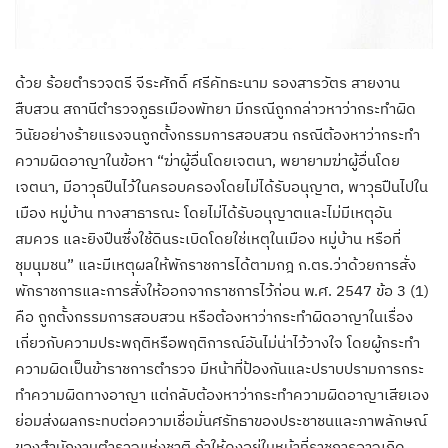
ด้วย ร้อยตำรวจตรี จีระศักดิ์ ศรีคัทธะนาม รองสารวัตร สายงาน
สืบสวน สถานีตำรวจภูธรเมืองพัทยา มีกรณีถูกกล่าวหาว่ากระทำผิด
วินัยอย่างร้ายแรงจนถูกตั้งกรรมการสอบสวน กรณีต้องหาว่ากระทำ
ความผิดอาญาในข้อหา “ฆ่าผู้อื่นโดยเจตนา, พยายามฆ่าผู้อื่นโดย
เจตนา, มีอาวุธปืนไว้ในครอบครองโดยไม่ได้รับอนุญาต, พาวุธปืนไปใน
เมือง หมู่บ้าน ทางสาธารณะ โดยไม่ได้รับอนุญาตและไม่มีเหตุอัน
สมควร และยิงปืนซึ่งใช้ดินระเบิดโดยใช่เหตุในเมือง หมู่บ้าน หรือที่
ชุมนุมชน” และมีเหตุผลให้พักราชการได้ตามกฎ ก.ตร.ว่าด้วยการสั่ง
พักราชการและการสั่งให้ออกจากราชการไว้ก่อน พ.ศ. 2547 ข้อ 3 (1)
คือ ถูกตั้งกรรมการสอบสวน หรือต้องหาว่ากระทำผิดอาญาในเรื่อง
เกี่ยวกับความประพฤติหรือพฤติการณ์อันไม่น่าไว้วางใจ โดยผู้กระทำ
ความผิดเป็นข้าราชการตำรวจ มีหน้าที่ป้องกันและปราบปรามการกระ
ทำความผิดทางอาญา แต่กลับต้องหาว่ากระทำความผิดอาญาเสียเอง
ย่อมส่งผลกระทบต่อความเชื่อมั่นศรัทธาของประชาชนและภาพลักษณ์
ของสำนักงานตำรวจแห่งชาติ ถ้าให้คงอยู่ในหน้าที่ราชการอาจเกิด