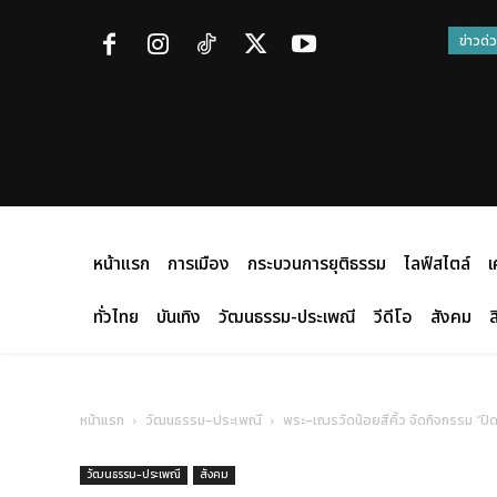
ข่าวด่
หน้าแรก
การเมือง
กระบวนการยุติธรรม
ไลฟ์สไตล์
เ
ทั่วไทย
บันเทิง
วัฒนธรรม-ประเพณี
วีดีโอ
สังคม
ส
หน้าแรก
วัฒนธรรม-ประเพณี
พระ-เณรวัดน้อยสีคิ้ว จัดกิจกรรม “ปิด
วัฒนธรรม-ประเพณี
สังคม