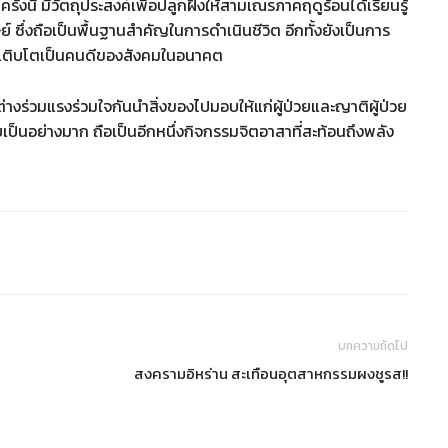
งนี้ มีวัตถุประสงค์เพื่อปลูกฝังให้สามเณรภาคฤดูร้อนได้เรียนรู้
์ ซึ่งถือเป็นพื้นฐานสำคัญในการดำเนินชีวิต อีกทั้งยังเป็นการ
ห้เติบโตเป็นคนดีของสังคมในอนาคต
างร่วมแรงร่วมใจกันนำสิ่งของไปมอบให้แก่ผู้ป่วยและญาติผู้ป่วย
ับเป็นอย่างมาก ถือเป็นอีกหนึ่งกิจกรรมจิตอาสาที่สะท้อนถึงพลัง
บทความถัดไป
สงครามอิหร่าน สะเทือนอุตสาหกรรมผงชูรส!!