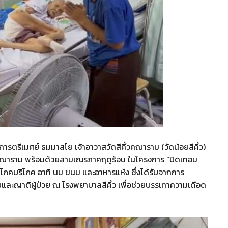
ธิการตรีเมศย์ ธมมาสโย เจ้าอาวาสวัดสีคิ้วคณาราม (วัดน้อยสีคิ้ว)
ิ้วคณาราม พร้อมด้วยสามเณรภาคฤดูร้อน ในโครงการ “ปิดเทอม
โภคบริโภค อาทิ นม ขนม และอาหารแห้ง ซึ่งได้รับจากการ
ยและญาติผู้ป่วย ณ โรงพยาบาลสีคิ้ว เพื่อช่วยบรรเทาความเดือด