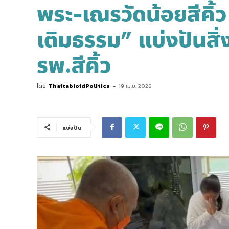
พระ-เณรวัดน้อยสีคิ้
เติมธรรม” แบ่งปันสิ่
รพ.สีคิ้ว
โดย
ThaitabloidPolitics
-
19 เม.ย. 2026
แบ่งปัน