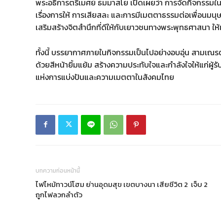
พระอธิการตรีเมศย์ ธมมาสโย เปิดเผยว่า การจัดกิจกรรมในครั้
เรื่องการให้ การเสียสละ และการมีเมตตาธรรมต่อเพื่อนมนุษย
เสริมสร้างจิตสำนึกที่ดีให้กับเยาวชนทางพระพุทธศาสนา ใ
ทั้งนี้ บรรยากาศภายในกิจกรรมเป็นไปอย่างอบอุ่น สามเณรต่
ด้วยสีหน้ายิ้มแย้ม สร้างความประทับใจและกำลังใจให้แก่ผู้ร
แห่งการแบ่งปันและความเมตตาในสังคมไทย
บทความก่อนหน้านี้
ไฟไหม้ทาวน์โฮม ย่านอุดมสุข เขตบางนา เสียชีวิต 2 เจ็บ 2
ถูกไฟลวกลำตัว