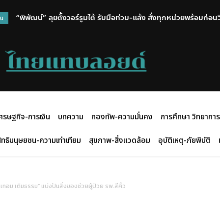
“พิพัฒน์” ลุยตั้งวอร์รูมใต้ รับมือท่วม-แล้ง สั่งทุกหน่วยพร้อมก่อ
วน
ศรษฐกิจ-การเงิน
บทความ
กองทัพ-ความมั่นคง
การศึกษา วิทยาการ
ิทธิมนุษยชน-ความเท่าเทียม
สุขภาพ-สิ่งแวดล้อม
อุบัติเหตุ-ภัยพิบัติ
เทอม เติมธรรม” แบ่งปันสิ่งของช่วยผู้ป่วย รพ.สีคิ้ว