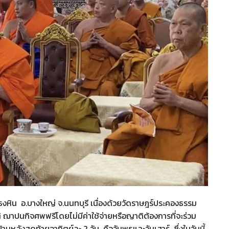
าธงหิน อ.บางใหญ่ จ.นนทบุรี เนื่องด้วยวัดราษฎร์ประคองธรรม
 ฌาปนกิจศพฟรีโดยไม่มีค่าใช้จ่ายหรือญาติต้องการที่จะร่วม
ลังสุดท้ายอาทิตย์ละ 2 วัน คือวันพุธและวันเสาร์ ซึ่งในวันนี้