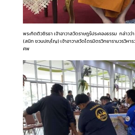
พระกิตติวชิรธา เจ้าอาวาสวัดราษฎร์ประคองธรรม กล่าวว่า
(สนิท ชวนปญฺโญ) เจ้าอาวาสวัดไตรมิตรวิทยารามวรวิหารว่
ศพ