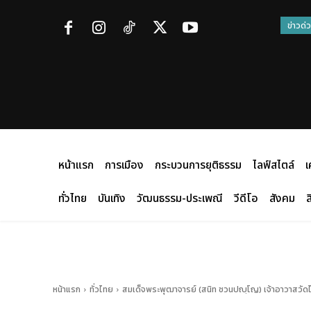
ข่าวด่
หน้าแรก
การเมือง
กระบวนการยุติธรรม
ไลฟ์สไตล์
เ
ทั่วไทย
บันเทิง
วัฒนธรรม-ประเพณี
วีดีโอ
สังคม
ส
หน้าแรก
ทั่วไทย
สมเด็จพระพุฒาจารย์ (สนิท ชวนปญฺโญ) เจ้าอาวาสวัด