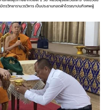
รมิตรวิทยารามวรวิหาร เป็นประธานทอดผ้าไตรฌาปนกิจศพผู้