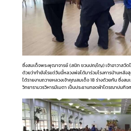
ซึ่งสมเด็จพระพุฒาจารย์ (สนิท ชวนปญฺโญ) เจ้าอาวาสวัด
ด้วยว่าทำยังไรแต่วันนี้หลวงพ่อได้มาร่วมโรงการบ้านหลังสุ
ได้รายงานถวายหลวงเจ้าคุณสมเด็จ 18 ร่างด้วยกัน ซึ่งส
วิทยารามวรวิหารมีเมตา เป็นประธานทอดผ้าไตรฌาปนกิจศ