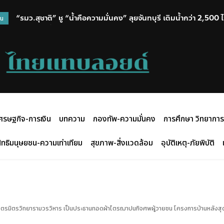
รู้จักคุณค่าของวัฒนธรรมจีนในโลกยุคใหม่ : นักวิชาการเหรินหมิน
วน
ทางวัฒนธรรม
ศรษฐกิจ-การเงิน
บทความ
กองทัพ-ความมั่นคง
การศึกษา วิทยาการ
ิทธิมนุษยชน-ความเท่าเทียม
สุขภาพ-สิ่งแวดล้อม
อุบัติเหตุ-ภัยพิบัติ
ไตรมิตรวิทยารามวรวิหาร เป็นประธานทอดผ้าไตรฌาปนกิจศพผู้วายชน โครงการบ้านหลังสุ