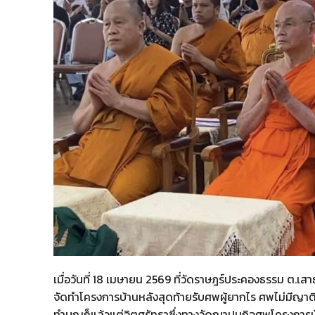
เมื่อวันที่ 18 เมษายน 2569 ที่วัดราษฎร์ประคองธรรม ต.เส
จัดทำโครงการบ้านหลังสุดท้ายรับศพผู้ยากไร ศพไม่มีญาติ
ทำบุญก็แล้วแต่จิตศรัทธาซึ่งทางวัดฌาปนกิจศพโครงการบ้านห