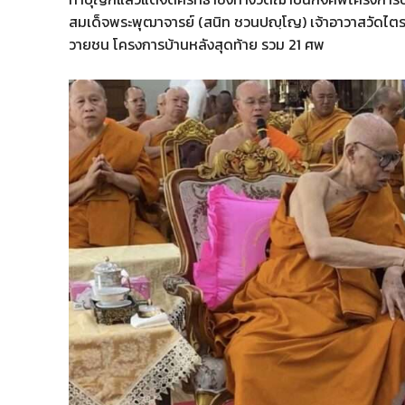
สมเด็จพระพุฒาจารย์ (สนิท ชวนปญฺโญ) เจ้าอาวาสวัดไต
วายชน โครงการบ้านหลังสุดท้าย รวม 21 ศพ