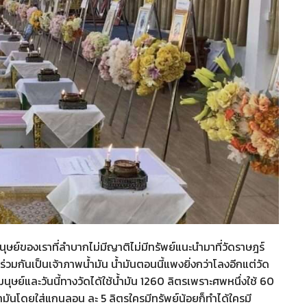
ุษย์ของเราที่ลำบากไม่มีญาติไม่มีทรัพย์แนะนำมาที่วัดราษฎร์
ันเป็นเจ้าภาพน้ำมัน น้ำมันตอนนี้แพงยิ่งกว่าโลงอีกแต่วัด
มนุษย์และวันนี้ทางวัดได้ใช้น้ำมัน 1260 ลิตรเพราะศพหนึ่งใช้ 60
มันโดยใส่แกนลอน ละ 5 ลิตรใครมีทรัพย์น้อยก็ทำได้ใครมี