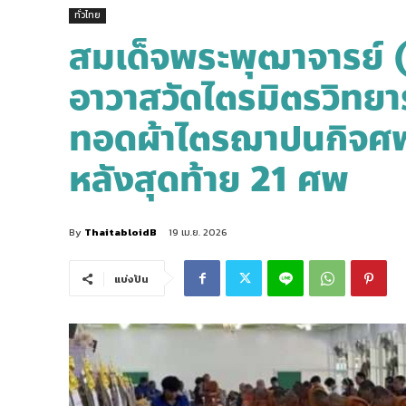
ทั่วไทย
สมเด็จพระพุฒาจารย์ (
อาวาสวัดไตรมิตรวิทยา
ทอดผ้าไตรฌาปนกิจศพ
หลังสุดท้าย 21 ศพ
By
ThaitabloidB
19 เม.ย. 2026
แบ่งปัน