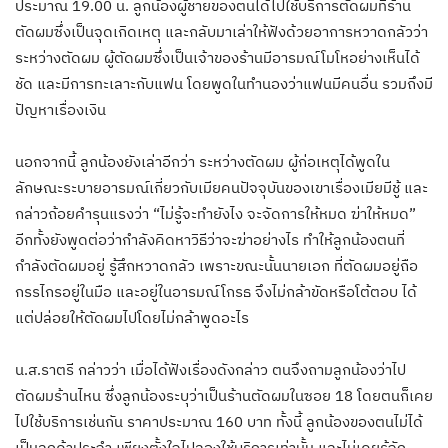
ประมาณ 19.00 น. ลูกน้องผู้ชายของตนได้ไปใช้บริการตัดผมที่ร้าน
ตัดผมซึ่งเป็นจุดเกิดเหตุ และกลับมาเล่าให้ฟังด้วยอาการหวาดกลัวว่า
ระหว่างตัดผม ผู้ตัดผมซึ่งเป็นเจ้าของร้านมีอารมณ์โมโหอย่างเห็นได้
ชัด และมีการทะเลาะกับแฟน โดยพูดในทำนองว่าแฟนมีคนอื่น รวมถึงมี
ปัญหาเรื่องเงิน
นอกจากนี้ ลูกน้องยังเล่าอีกว่า ระหว่างตัดผม ผู้ก่อเหตุได้พูดใน
ลักษณะระบายอารมณ์เกี่ยวกับเมียคนปัจจุบันของเขาเรื่องเมียมีชู้ และ
กล่าวถ้อยคำรุนแรงว่า “ไม่รู้จะทำยังไง จะจัดการให้หมด ฆ่าให้หมด”
อีกทั้งยังพูดต่อว่ากำลังคิดหาวิธีว่าจะฆ่าอย่างไร ทำให้ลูกน้องตนที่
กำลังตัดผมอยู่ รู้สึกหวาดกลัว เพราะขณะนั้นนายเอก ที่ตัดผมอยู่ถือ
กรรไกรอยู่ในมือ และอยู่ในอารมณ์โกรธ จึงไม่กล้าขัดหรือโต้ตอบ ได้
แต่ปล่อยให้ตัดผมไปโดยไม่กล้าพูดอะไร
น.ส.ราตรี กล่าวว่า เมื่อได้ฟังเรื่องดังกล่าว ตนจึงถามลูกน้องว่าไป
ตัดผมร้านไหน ซึ่งลูกน้องระบุว่าเป็นร้านตัดผมในซอย 18 โดยตนก็เคย
ไปใช้บริการเช่นกัน ราคาประมาณ 160 บาท ทั้งนี้ ลูกน้องของตนไม่ได้
เป็นลูกค้าประจำ เพียงตั้งใจไปลองใช้บริการเท่านั้น และไม่เคยรู้จัก