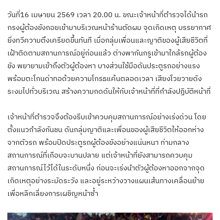
วันที่16 เมษายน 2569 เวลา 20.00 น. ขณะเจ้าหน้าที่ตำรวจได้นำรถ
กรงผู้ต้องขังถอยเข้ามาบริเวณหน้าร้านตัดผม จุดเกิดเหตุ บรรยากาศ
ยิ่งทวีความตึงเครียดขึ้นทันที เมื่อกลุ่มเพื่อนและญาติของผู้เสียชีวิตที่
เฝ้าติดตามสถานการณ์อยู่ก่อนแล้ว ต่างพากันกรูเข้ามาใกล้รถผู้ต้อง
ขัง พยายามเข้าถึงตัวผู้ต้องหา บางส่วนใช้มือดันประตูรถอย่างแรง
พร้อมตะโกนด่าทอด้วยความโกรธแค้นตลอดเวลา เสียงโวยวายดัง
ระงมไปทั่วบริเวณ สร้างความกดดันให้กับเจ้าหน้าที่ที่กำลังปฏิบัติหน้าที่
เจ้าหน้าที่ตำรวจจึงต้องรีบเข้าควบคุมสถานการณ์อย่างเร่งด่วน โดย
ตั้งแนวกำลังกันชน ดันกลุ่มญาติและเพื่อนของผู้เสียชีวิตให้ออกห่าง
จากตัวรถ พร้อมปิดประตูรถผู้ต้องขังอย่างแน่นหนา ท่ามกลาง
สถานการณ์ที่เกือบจะบานปลาย แต่เจ้าหน้าที่ยังสามารถควบคุม
สถานการณ์ไว้ได้ในระดับหนึ่ง ก่อนจะเร่งนำตัวผู้ต้องหาออกจากจุด
เกิดเหตุอย่างระมัดระวัง และอยู่ระหว่างวางแผนเส้นทางเคลื่อนย้าย
เพื่อหลีกเลี่ยงการเผชิญหน้าซ้ำ