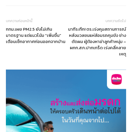
บทความก่อนหน้านี้
บทความถัดไป
กทม.เผย PM2.5 ยังไม่เกิน
นาทีระทึก! ตร.เร่งคุมสถานการณ์
มาตรฐาน แต่แนวโน้ม “เพิ่มขึ้น”
หลังมวลชนแห่ล้อมรถคุมขัง ช่าง
เตือนเช็กอากาศก่อนออกจากบ้าน
ตัดผม ผู้ต้องหาฆ่าลูกค้าหนุ่ม –
ผกก.สภ.ปากเกร็ด เร่งคลี่คลาย
เหตุ