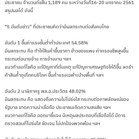
ประชาชน จำนวนทั้งสิ้น 1,189 คน ระหว่างวันที่16-20 มกราคม 2561
สรุปผลได้ ดังนี้
“5 อันดับข่าว” ที่ประชาชนคิดว่ามีผลกระทบต่อสังคมไทย
อันดับ 1 ขึ้นค่าแรงขั้นต่ำทั่วประเทศ 54.58%
มีผลกระทบ คือ ทำให้สินค้าขึ้นราคา ข้าวของแพง ค่าครองชีพสูงขึ้น
กระทบต่อนายจ้าง การจ้างงาน ฯลฯ
แนวทำงแก้ไขคือ แก้ปัญหาที่ต้นเหตุ แก้ปัญหาเศรษฐกิจให้ดีขึ้น ลดรำ
คำสินค้ำอุปโภคบริโภค ขึ้นค่ำแรงเฉพำะบำงพื้นที่ ฯลฯ
อันดับ 2 นาฬิกาหรู พล.อ.ประวิตร 48.02%
มีผลกระทบ คือ แสดงถึงความไม่โปร่งใส กระทบต่อภาพลักษณ์ของ
รัฐบาล ขาดความน่าเชื่อถือ ประชาชนเกิดความสงสัย ฯลฯ
แนวทางแก้ไขคือ ออกมาชี้แจง มีเหตุผลประกอบที่เชื่อถือได้ มีการ
ตรวจสอบที่โปร่งใส ชัดเจน ไม่ปกป้องพวกพ้อง ฯลฯ