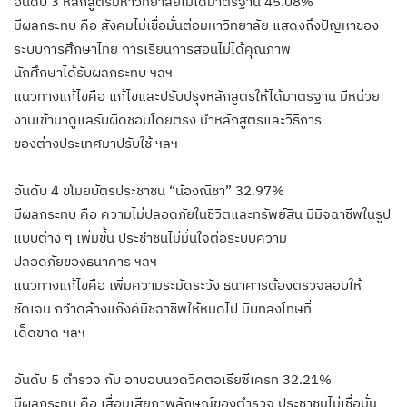
อันดับ 3 หลักสูตรมหาวิทยาลัยไม่ได้มาตรฐาน 45.08%
มีผลกระทบ คือ สังคมไม่เชื่อมั่นต่อมหาวิทยาลัย แสดงถึงปัญหาของ
ระบบการศึกษาไทย การเรียนการสอนไม่ได้คุณภาพ
นักศึกษาได้รับผลกระทบ ฯลฯ
แนวทางแก้ไขคือ แก้ไขและปรับปรุงหลักสูตรให้ได้มาตรฐาน มีหน่วย
งานเข้ามาดูแลรับผิดชอบโดยตรง นำหลักสูตรและวิธีการ
ของต่างประเทศมาปรับใช้ ฯลฯ
อันดับ 4 ขโมยบัตรประชาชน “น้องณิชา” 32.97%
มีผลกระทบ คือ ความไม่ปลอดภัยในชีวิตและทรัพย์สิน มีมิจฉาชีพในรูป
แบบต่าง ๆ เพิ่มขึ้น ประชำชนไม่มั่นใจต่อระบบความ
ปลอดภัยของธนาคาร ฯลฯ
แนวทางแก้ไขคือ เพิ่มความระมัดระวัง ธนาคารต้องตรวจสอบให้
ชัดเจน กวำดล้างแก๊งค์มิชฉาชีพให้หมดไป มีบทลงโทษที่
เด็ดขาด ฯลฯ
อันดับ 5 ตำรวจ กับ อาบอบนวดวิคตอเรียซีเครท 32.21%
มีผลกระทบ คือ เสื่อมเสียภาพลักษณ์ของตำรวจ ประชาชนไม่เชื่อมั่น