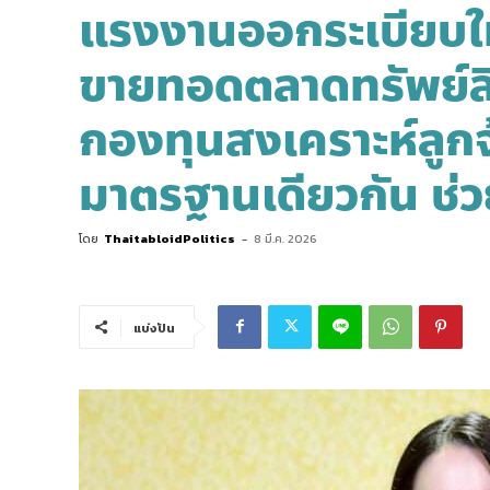
แรงงานออกระเบียบให
ขายทอดตลาดทรัพย์สิ
กองทุนสงเคราะห์ลูกจ้
มาตรฐานเดียวกัน ช่วย
โดย
ThaitabloidPolitics
-
8 มี.ค. 2026
แบ่งปัน