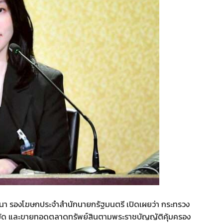
วัฒนา รองโฆษกประจำสำนักนายกรัฐมนตรี เปิดเผยว่า กระทรวง
ายัด และขายทอดตลาดทรัพย์สินตามพระราชบัญญัติคุ้มครอง