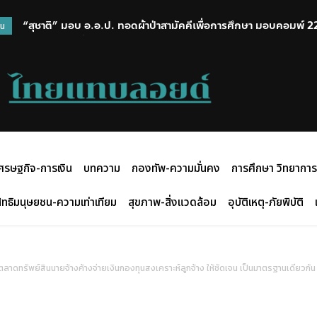
“สุชาติ” มอบ อ.อ.ป. ทอดผ้าป่าสามัคคีเพื่อการศึกษา มอบคอมพ์ 22 เ
วน
โอกาสให้เด็กพื้นที่ห่างไกล
ศรษฐกิจ-การเงิน
บทความ
กองทัพ-ความมั่นคง
การศึกษา วิทยาการ
ิทธิมนุษยชน-ความเท่าเทียม
สุขภาพ-สิ่งแวดล้อม
อุบัติเหตุ-ภัยพิบัติ
รัพย์สินนายจ้างค้างจ่ายเงินกองทุนสงเคราะห์ลูกจ้าง ให้ชัดเจน เป็นมาตรฐานเดียวกัน ช