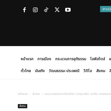
ข่าวด่
หน้าแรก
การเมือง
กระบวนการยุติธรรม
ไลฟ์สไตล์
เ
ทั่วไทย
บันเทิง
วัฒนธรรม-ประเพณี
วีดีโอ
สังคม
ส
หน้าแรก
สังคม
แรงงานออกระเบียบใหม่ วางแนวยึด-อายัด-ขายทอดตลาดท
สังคม