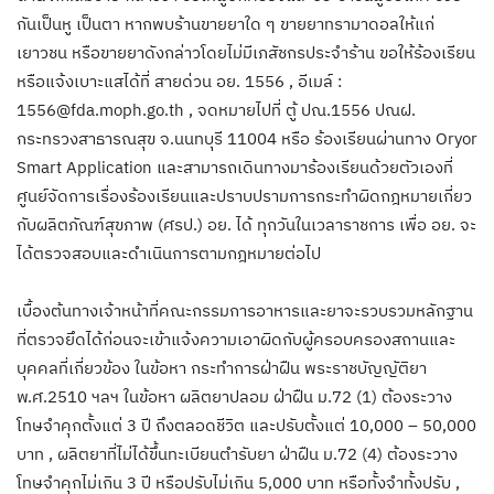
กันเป็นหู เป็นตา หากพบร้านขายยาใด ๆ ขายยาทรามาดอลให้แก่
เยาวชน หรือขายยาดังกล่าวโดยไม่มีเภสัชกรประจำร้าน ขอให้ร้องเรียน
หรือแจ้งเบาะแสได้ที่ สายด่วน อย. 1556 , อีเมล์ :
1556@fda.moph.go.th , จดหมายไปที่ ตู้ ปณ.1556 ปณฝ.
กระทรวงสาธารณสุข จ.นนทบุรี 11004 หรือ ร้องเรียนผ่านทาง Oryor
Smart Application และสามารถเดินทางมาร้องเรียนด้วยตัวเองที่
ศูนย์จัดการเรื่องร้องเรียนและปราบปรามการกระทำผิดกฎหมายเกี่ยว
กับผลิตภัณฑ์สุขภาพ (ศรป.) อย. ได้ ทุกวันในเวลาราชการ เพื่อ อย. จะ
ได้ตรวจสอบและดำเนินการตามกฎหมายต่อไป
เบื้องต้นทางเจ้าหน้าที่คณะกรรมการอาหารและยาจะรวบรวมหลักฐาน
ที่ตรวจยึดได้ก่อนจะเข้าแจ้งความเอาผิดกับผู้ครอบครองสถานและ
บุคคลที่เกี่ยวข้อง ในข้อหา กระทำการฝ่าฝืน พระราชบัญญัติยา
พ.ศ.2510 ฯลฯ ในข้อหา ผลิตยาปลอม ฝ่าฝืน ม.72 (1) ต้องระวาง
โทษจำคุกตั้งแต่ 3 ปี ถึงตลอดชีวิต และปรับตั้งแต่ 10,000 – 50,000
บาท , ผลิตยาที่ไม่ได้ขึ้นทะเบียนตำรับยา ฝ่าฝืน ม.72 (4) ต้องระวาง
โทษจำคุกไม่เกิน 3 ปี หรือปรับไม่เกิน 5,000 บาท หรือทั้งจำทั้งปรับ ,