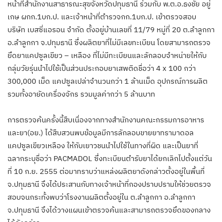
หน้าที่สำนักงานสาธารณะสุขจังหวัดปทุมธานี ร่วมกับ พ.ต.อ.ธงชัย อยู่
เกษ ผกก.1บก.ป. และเจ้าหน้าที่ตำรวจกก.1บก.ป. เข้าตรวจสอบ
บริษัท เบสซี่แอรอน จำกัด ตั้งอยู่บ้านเลขที่ 11/79 หมู่ที่ 20 ต.ลำลูกกา
อ.ลำลูกกา จ.ปทุมธานี ซึ่งผลิตยาที่ไม่มีเลขทะเบียน โดยสามารถตรวจ
ยึดยาแคปซูลเขียว – เหลือง ที่ไม่มีทะเบียนและลักลอบจำหน่ายให้กับ
กลุ่มวัยรุ่นนำไปใช้เป็นส่วนประกอบยาเสพติดชื่อว่า 4 x 100 กว่า
300,000 เม็ด แคปซูลเปล่าจำนวนกว่า 1 ล้านเม็ด อุปกรณ์การผลิต
รวมทั้งอายัดเครื่องจักร รวมมูลค่ากว่า 5 ล้านบาท
การตรวจค้นครั้งนี้สืบเนื่องจากทางสำนักงานคณะกรรมการอาหาร
และยา(อย.) ได้สืบสวนพบข้อมูลมีการลักลอบขายยาทรามาดอล
แคปซูลเขียวเหลือง ให้กับเยาวชนนำไปใช้ในทางที่ผิด และเป็นยาที่
ฉลากระบุชื่อว่า PACMADOL ซึ่งทะเบียนตำรับยาได้ยกเลิกไปตั้งแต่วัน
ที่ 10 ก.ย. 2555 ต่อมาทราบว่าแหล่งผลิตยาดังกล่าวตั้งอยู่ในพื้นที่
จ.ปทุมธานี จึงได้ประสานกับทางเจ้าหน้าที่กองปราบปรามให้ช่วยตรวจ
สอบจนกระทั้งพบว่าโรงงานผลิตตั้งอยู่ใน ต.ลำลูกกา อ.ลำลูกกา
จ.ปทุมธานี จึงได้วางแผนเข้าตรวจค้นและสามารถตรวจยึดของกลาง