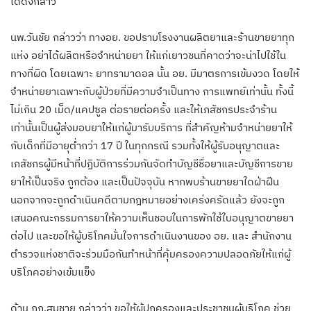
ได้ดังกล่าว
นพ.วันชัย กล่าวว่า ทางอย. ขอปรามโรงงานผลิตยาและร้านขายยาทุก
แห่ง อย่าได้ผลิตหรือจำหน่ายยา ให้แก่เยาวชนที่คาดว่าจะน่าไปใช้ใน
ทางที่ผิด โดยเฉพาะ ยาทรามาดอล นั้น อย. มีมาตรการเข้มงวด โดยให้
จำหน่ายยาเฉพาะกับผู้ป่วยที่มีความจำเป็นทาง การแพทย์เท่านั้น ทั้งนี้
ไม่เกิน 20 เม็ด/แคปซูล ต่อรายต่อครั้ง และให้เภสัชกรประจำร้าน
เท่านั้นเป็นผู้ส่งมอบยาให้แก่ผู้มารับบริการ ที่สำคัญห้ามจำหน่ายยาให้
กับเด็กที่มีอายุต่ำกว่า 17 ปี ในทุกกรณี รวมทั้งให้ผู้รับอนุญาตและ
เภสัชกรผู้มีหน้าที่ปฏิบัติการร่วมกันจัดทำบัญชีชื่อยาและบัญชีการขาย
ยาให้เป็นจริง ถูกต้อง และเป็นปัจจุบัน หากพบร้านขายยาใดฝ่าฝืน
นอกจากจะถูกดำเนินคดีตามกฎหมายอย่างเคร่งครัดแล้ว ยังจะถูก
เสนอคณะกรรมการยาให้ความเห็นชอบในการพักใช้ใบอนุญาตขายยา
ต่อไป และขอให้ผู้บริโภคมั่นใจการดำเนินงานของ อย. และ สำนักงาน
ตำรวจแห่งชาติจะร่วมมือกันทำหน้าที่คุ้มครองความปลอดภัยให้แก่ผู้
บริโภคอย่างเข้มแข็ง
ด้าน ภก.สมชาย กล่าวว่า ขอให้ผู้ปกครองและประชาชนผู้บริโภค ช่วย