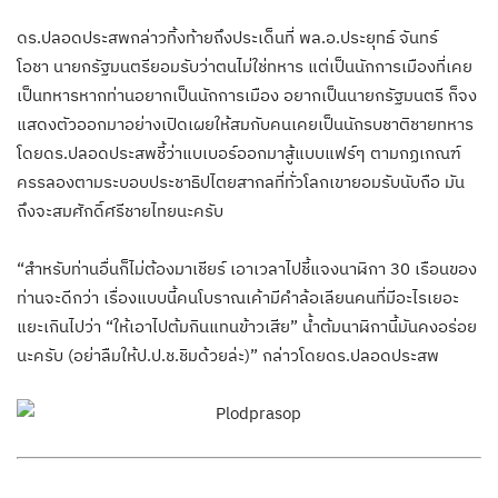
ดร.ปลอดประสพกล่าวทิ้งท้ายถึงประเด็นที่ พล.อ.ประยุทธ์ จันทร์
โอชา นายกรัฐมนตรียอมรับว่าตนไม่ใช่ทหาร แต่เป็นนักการเมืองที่เคย
เป็นทหารหากท่านอยากเป็นนักการเมือง อยากเป็นนายกรัฐมนตรี ก็จง
แสดงตัวออกมาอย่างเปิดเผยให้สมกับคนเคยเป็นนักรบชาติชายทหาร
โดยดร.ปลอดประสพชี้ว่าแบเบอร์ออกมาสู้แบบแฟร์ๆ ตามกฏเกณฑ์
ครรลองตามระบอบประชาธิปไตยสากลที่ทั่วโลกเขายอมรับนับถือ มัน
ถึงจะสมศักดิ์ศรีชายไทยนะครับ
“สำหรับท่านอื่นก็ไม่ต้องมาเชียร์ เอาเวลาไปชี้แจงนาฬิกา 30 เรือนของ
ท่านจะดีกว่า เรื่องแบบนี้คนโบราณเค้ามีคำล้อเลียนคนที่มีอะไรเยอะ
แยะเกินไปว่า “ให้เอาไปต้มกินแทนข้าวเสีย” น้ำต้มนาฬิกานี้มันคงอร่อย
นะครับ (อย่าลืมให้ป.ป.ช.ชิมด้วยล่ะ)” กล่าวโดยดร.ปลอดประสพ