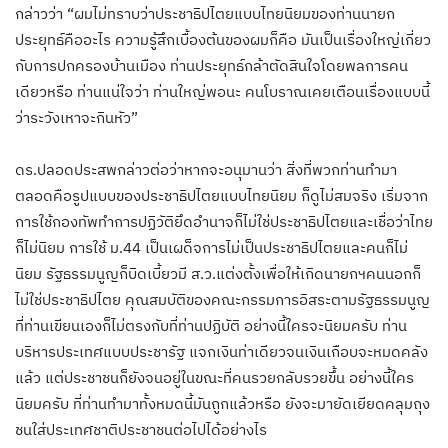
กล่าวว่า “ผมไม่ทราบว่าประชาธิปไตยแบบไทยนิยมของท่านนายก
ประยุทธ์คืออะไร ความรู้สึกเบื้องต้นของผมก็คือ มันเป็นเรื่องใหญ่เกี่ยว
กับการปกครองบ้านเมือง ท่านประยุทธ์กล้าตัดสินใจโดยพลการคน
เดียวหรือ ท่านแน่ใจว่า ท่านใหญ่พอนะ คนโบราณเคยเตือนเรื่องแบบนี้
ว่าระวังเหาจะกินหัว”
ดร.ปลอดประสพกล่าวต่อว่าหากจะอนุมานว่า สิ่งที่พวกท่านทำมา
ตลอดคือรูปแบบของประชาธิปไตยแบบไทยนิยม ก็ดูไม่สมจริง เริ่มจาก
การใช้กองทัพทำการปฏิวัติยึดอำนาจก็ไม่ใช่ประชาธิปไตยและเชื่อว่าไทย
ก็ไม่นิยม การใช้ ม.44 เป็นเผด็จการไม่เป็นประช
าธิปไตยและคนก็ไม่
นิยม รัฐธรรมนูญก็บิดเบี้ยวมี ส.ว.แต่งตั้งเพื่อให้เกิดนายกฯคนนอกก็
ไม่ใช่ประชาธิปไตย คุณสมบัติของคณะกรรมการอิสระตามรัฐธรรมนูญ
ที่ท่านเขียนเองก็ไม่ตรงกับที่ท่านปฏิบัติ อย่างนี้ใครจะนิยมครับ ท่าน
บริหารประเทศแบบประชารัฐ แจกเงินท่าเดียวจนเงินเกือบจะหมดคลัง
แล้ว แต่ประชาชนก็ยังจนอยู่ในขณะที่คนรวยกลับรวยขึ้น อย่างนี้ใคร
นิยมครับ ที่ท่านทำมาทั้งหมดนี้มันถูกแล้วหรือ ยังจะมายัดเยียดคลุมถุง
ชนใส่ประเทศชาติประชาชนต่อไปได้อย่างไร