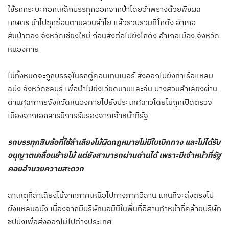
ใช้รถกระบะคอกเหล็กบรรทุกออกจากป่าโดยอำพรางด้วยพืชผล
เกษตร นำไปซุกซ่อนตามสวนลำไย แล้วรวบรวมที่โกดัง อำเภอ
สันป่าตอง จังหวัดเชียงใหม่ ก่อนส่งต่อไปยังโกดัง อำเภอเมือง จังหวัด
หนองคาย
ไม้ทั้งหมดจะถูกบรรจุในรถตู้คอนเทนเนอร์ ส่งออกไปยังท่าเรือแหลม
ฉบัง จังหวัดชลบุรี เพื่อนำไปยังเวียดนามและจีน บางส่วนลำเลียงผ่าน
ด่านศุลกากรจังหวัดหนองคายไปยังประเทศลาวโดยไม่ถูกเปิดตรวจ
เนื่องจากเอกสารมีการรับรองจากเจ้าหน้าที่รัฐ
รถบรรทุกสิบล้อที่ใช้ลำเลียงไม้ผิดกฎหมายไม่มีใบเบิกทาง และไม่ได้รับ
อนุญาตเคลื่อนย้ายไม้ แต่ยังสามารถผ่านด่านได้ เพราะมีเจ้าหน้าที่รัฐ
คอยอำนวยความสะดวก
สาเหตุที่ลำเลียงไม้จากภาคเหนือไปทางภาคอีสาน แทนที่จะส่งตรงไป
ยังแหลมฉบัง เนื่องจากมีบริษัทนอมินีในพื้นที่อีสานทำหน้าที่คล้ายบริษัท
ชิปปิ้งเพื่อส่งออกไม้ไปต่างประเทศ