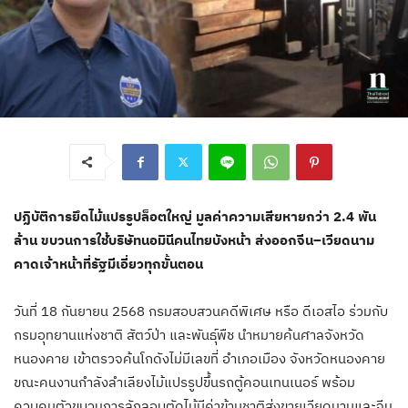
ปฏิบัติการยึดไม้แปรรูปล็อตใหญ่ มูลค่าความเสียหายกว่า 2.4 พัน
ล้าน ขบวนการใช้บริษัทนอมินีคนไทยบังหน้า ส่งออกจีน–เวียดนาม
คาดเจ้าหน้าที่รัฐมีเอี่ยวทุกขั้นตอน
วันที่​ 18 กันยายน​ 2568​ กรมสอบสวนคดีพิเศษ หรือ ดีเอสไอ ร่วมกับ
กรมอุทยานแห่งชาติ สัตว์ป่า และพันธุ์พืช นำหมายค้นศาลจังหวัด
หนองคาย เข้าตรวจค้นโกดังไม่มีเลขที่ อำเภอเมือง จังหวัดหนองคาย
ขณะคนงานกำลังลำเลียงไม้แปรรูปขึ้นรถตู้คอนเทนเนอร์ พร้อม
ควบคุมตัวขบวนการลักลอบตัดไม้มีค่าข้ามชาติส่งขายเวียดนามและจีน