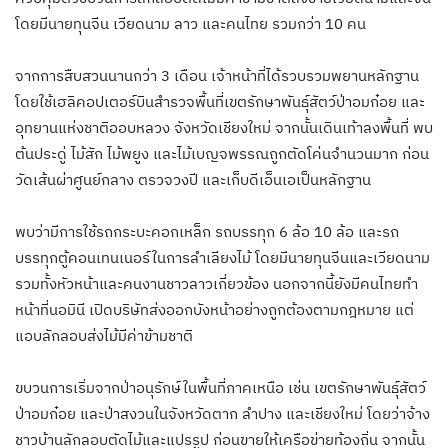
โดยมีนายทุนจีน เวียดนาม ลาว และคนไทย รวมกว่า 10 คน
จากการสืบสวนนานกว่า 3 เดือน เจ้าหน้าที่ได้รวบรวมพยานหลักฐาน
โดยใช้เฮลิคอปเตอร์บินสำรวจพื้นที่เขตรักษาพันธุ์สัตว์ป่าอมก๋อย และ
อุทยานแห่งชาติออบหลวง จังหวัดเชียงใหม่ จากนั้นเดินเท้าลงพื้นที่ พบ
ต้นประดู่ ไม้สัก ไม้พยูง และไม้เบญจพรรณถูกตัดโค่นจำนวนมาก ก่อน
วัดเส้นผ่าศูนย์กลาง ตรวจวงปี และเก็บดีเอ็นเอเป็นหลักฐาน
พบว่ามีการใช้รถกระบะคอกเหล็ก รถบรรทุก 6 ล้อ 10 ล้อ และรถ
บรรทุกตู้คอนเทนเนอร์ในการลำเลียงไม้ โดยมีนายทุนจีนและเวียดนาม
รวมทั้งหัวหน้าและคนงานชาวลาวเกี่ยวข้อง นอกจากนี้ยังมีคนไทยทำ
หน้าที่นอมินี เปิดบริษัทส่งออกบังหน้าอย่างถูกต้องตามกฎหมาย แต่
แอบลักลอบส่งไม้มีค่าข้ามชาติ
ขบวนการเริ่มจากป่าอนุรักษ์ในพื้นที่ภาคเหนือ เช่น เขตรักษาพันธุ์สัตว์
ป่าอมก๋อย และป่าสงวนในจังหวัดตาก ลำปาง และเชียงใหม่ โดยว่าจ้าง
ชาวบ้านลักลอบตัดไม้และแปรรูป ก่อนขายให้เครือข่ายท้องถิ่น จากนั้น