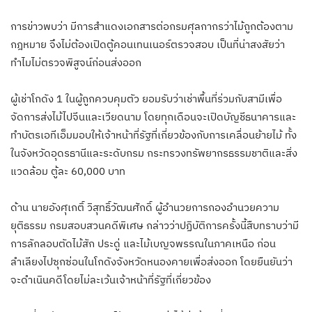
การข่าวพบว่า มีการสำแดงเอกสารต่อกรมศุลกากรว่าไม้ถูกต้องตาม
กฎหมาย จึงไม่ต้องเปิดตู้คอนเทนเนอร์ตรวจสอบ เป็นที่น่าสงสัยว่า
ทำไมไม่ตรวจพิสูจน์ก่อนส่งออก
ผู้เช่าโกดัง 1 ในผู้ถูกควบคุมตัว ยอมรับว่าเช่าพื้นที่ร่วมกับสามีเพื่อ
จัดการส่งไม้ไปจีนและเวียดนาม โดยทุกเดือนจะเปิดบัญชีธนาคารและ
ทำบัตรเอทีเอ็มมอบให้เจ้าหน้าที่รัฐที่เกี่ยวข้องกับการเคลื่อนย้ายไม้ ทั้ง
ในจังหวัดอุดรธานีและระดับกรม กระทรวงทรัพยากรธรรมชาติและสิ่ง
แวดล้อม ตู้ละ 60,000 บาท
ด้าน​ นายอังศุเกติ์ วิสุทธิ์วัฒนศักดิ์ ผู้อำนวยการกองอำนวยความ
ยุติธรรม กรมสอบสวนคดีพิเศษ กล่าวว่าปฏิบัติการครั้งนี้สืบทราบว่ามี
การลักลอบตัดไม้สัก ประดู่ และไม้เบญจพรรณในภาคเหนือ ก่อน
ลำเลียงไปซุกซ่อนในโกดังจังหวัดหนองคายเพื่อส่งออก โดยยืนยันว่า
จะดำเนินคดีโดยไม่ละเว้นเจ้าหน้าที่รัฐที่เกี่ยวข้อง