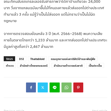
ขณะที่คนขับรถเทรลเลอร์รับสารภาพว่าได้ค่าจ้างเที่ยวละ 24,000
บาท วิ่งจากแหลมฉบังมาขึ้นไม้ที่หนองคายแล้วส่งออกไปต่างประเทศ
ทำมาแล้ว 3 ครั้ง แม้รู้ว่าเป็นไม้ส่งออก แต่ไม่ทราบว่าเป็นไม้ผิด
กฎหมาย
จากการตรวจสอบย้อนหลัง 3 ปี (พ.ศ. 2566–2568) พบความเสีย
หายในตลาดไทยกว่า 1,233 ล้านบาท และหากส่งออกไปต่างประเทศจะ
มีมูลค่าสูงถึงกว่า 2,467 ล้านบาท
TAGS
DSI
Thaitabloid
กรมอุทยานแห่งชาติสัตว์ป่าและพันธุ์พืช
ตำรวจ
สำนักข่าวไทยแทบลอยด์
สำนักงานตำรวจแห่งชาติ
เป็นประเด็น
Previous article
Next article