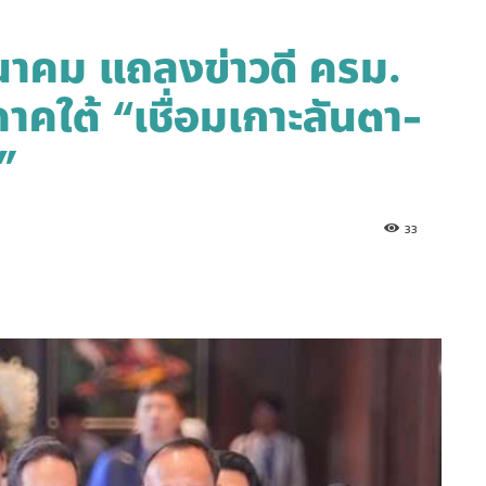
คม แถลงข่าวดี ครม.
าคใต้ “เชื่อมเกาะลันตา-
”
33