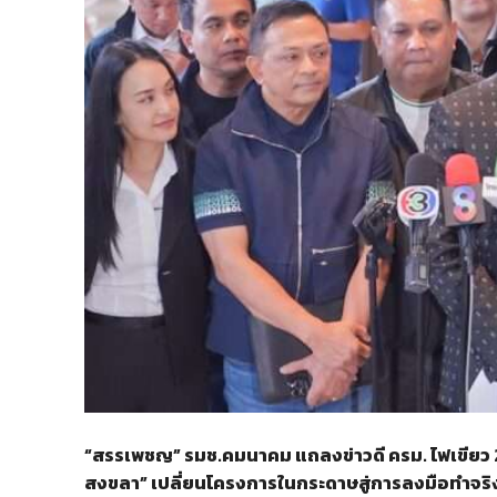
“สรรเพชญ” รมช.คมนาคม แถลงข่าวดี ครม. ไฟเขียว 2
สงขลา” เปลี่ยนโครงการในกระดาษสู่การลงมือทำจริ