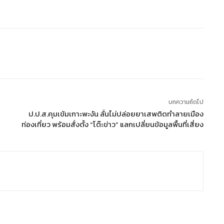
บทความถัดไป
ป.ป.ส.คุมเข้มเกาะพะงัน ลั่นไม่ปล่อยยาเสพติดทำลายเมือง
ท่องเที่ยว พร้อมสั่งตั้ง “โต๊ะข่าว” แลกเปลี่ยนข้อมูลพื้นที่เสี่ยง