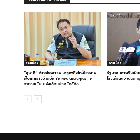
การเมือง
การเมือง
“สุชาติ” ห่วงประชาชน เหตุเพลิงไหม้โรงงาน
รัฐบาล เคาะเงินเยีย
รีไซเคิลยางบ้านบึง สั่ง คพ. ตรวจคุณภาพ
โรงเรียนดัง จ.นนทบ
อากาศเข้ม-แจ้งเตือนปชช.ใกล้ชิด