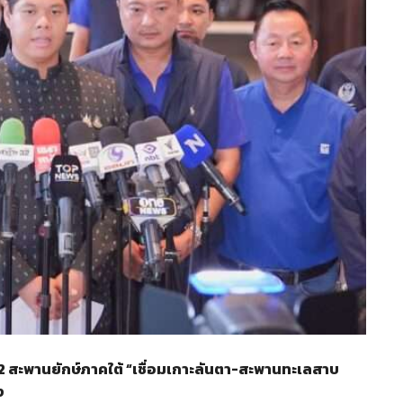
 สะพานยักษ์ภาคใต้ “เชื่อมเกาะลันตา-สะพานทะเลสาบ
ง