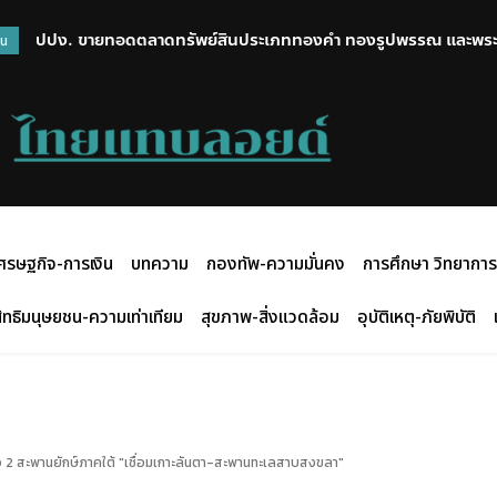
ปปง. ขายทอดตลาดทรัพย์สินประเภททองคำ ทองรูปพรรณ และพระเครื่
วน
ศรษฐกิจ-การเงิน
บทความ
กองทัพ-ความมั่นคง
การศึกษา วิทยาการ
ิทธิมนุษยชน-ความเท่าเทียม
สุขภาพ-สิ่งแวดล้อม
อุบัติเหตุ-ภัยพิบัติ
2 สะพานยักษ์ภาคใต้ "เชื่อมเกาะลันตา-สะพานทะเลสาบสงขลา"