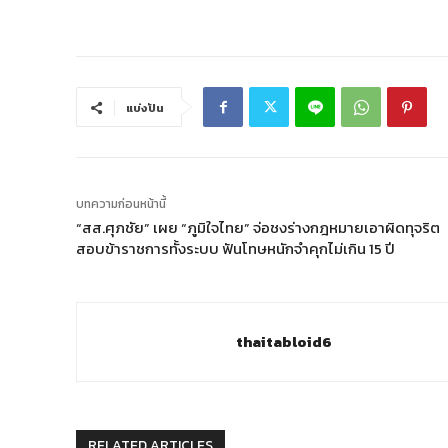
แบ่งปัน
บทความก่อนหน้านี้
“สส.ศุภชัย” เผย “ภูมิใจไทย” จ่อชงร่างกฎหมายเอาผิดทุจริต
สอบข้าราชการทั้งระบบ ฟันโทษหนักจำคุกไม่เกิน 15 ปี
thaitabloid6
RELATED ARTICLES