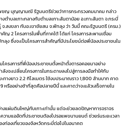
รเพชญ บุญญามณี รัฐมนตรีช่วยว่าการกระทรวงคมนาคม กล่าว
่างตำบลเกาะกลางกับตำบลเกาะลันตาน้อย อ.เกาะลันตา จ.กระบี่
.สงขลา กับอ.เขาชัยสน จ.พัทลุง ว่า วันนี้ คณะรัฐมนตรี (ครม.)
ัญ 2 โครงการในพื้นที่ภาคใต้ ได้แก่ โครงการสะพานเชื่อม
ทลุง ซึ่งจะเป็นโครงการสำคัญที่มีประโยชน์ต่อพี่น้องประชาชนใน
โครงการที่พี่น้องประชาชนตั้งหน้าตั้งตารอคอยมาอย่าง
 กำลังจะเปลี่ยนโครงการในกระดาษลงไปสู่การลงมือทำให้กับ
ระยะทางยาว 2.2 กิโลเมตร ใช้งบประมาณราว 1,800 ล้านบาท คาด
หรืออย่างช้าที่สุดคือปลายปีนี้ และคาดว่าจะแล้วเสร็จภายใน
ะหว่างแผ่นดินใหญ่กับเกาะเท่านั้น แต่จะช่วยลดปัญหาการจราจร
ดความแออัดที่ประชาชนต้องไปรอแพขนานยนต์ ช่วยร่นระยะเวลา
งท่องเที่ยวของจังหวัดกระบี่ต่อไปในอนาคต