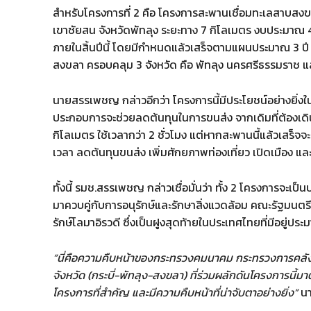
สำหรับโครงการที่ 2 คือ โครงการสะพานเชื่อมทะเลสาบสงขล
เขาชัยสน จังหวัดพัทลุง ระยะทาง 7 กิโลเมตร งบประมาณ 4
ภายในสิ้นปีนี้ โดยมีกำหนดแล้วเสร็จตามแผนประมาณ 3 ปี 
สงขลา ครอบคลุม 3 จังหวัด คือ พัทลุง นครศรีธรรมราช 
นายสรรเพชญ กล่าวอีกว่า โครงการนี้มีประโยชน์อย่างยิ่งใน
ประกอบการจะช่วยลดต้นทุนในการขนส่ง จากเดิมที่ต้องเ
กิโลเมตร ใช้เวลากว่า 2 ชั่วโมง แต่หากสะพานนี้แล้วเสร็จจ
เวลา ลดต้นทุนขนส่ง เพิ่มศักยภาพท่องเที่ยว เปิดเมือง แ
ทั้งนี้ รมช.สรรเพชญ กล่าวเชื่อมั่นว่า ทั้ง 2 โครงการจะ
มาควบคู่กับการอนุรักษ์และรักษาสิ่งแวดล้อม คณะรัฐมนตรี
รักษ์โลมาอิรวดี ซึ่งเป็นฝูงสุดท้ายในประเทศไทยที่มีอยู่ปร
“นี่คือความคืบหน้าของกระทรวงคมนาคม กระทรวงการคลั
จังหวัด (กระบี่-พัทลุง-สงขลา) ที่ร่วมผลักดันโครงการนี้มาตั
โครงการที่สำคัญ และมีความคืบหน้าที่น่าจับตาอย่างยิ่ง”
นา