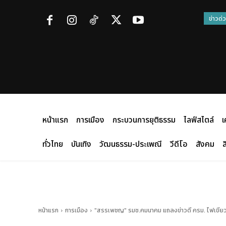
ข่าวด่
หน้าแรก
การเมือง
กระบวนการยุติธรรม
ไลฟ์สไตล์
เ
ทั่วไทย
บันเทิง
วัฒนธรรม-ประเพณี
วีดีโอ
สังคม
ส
หน้าแรก
การเมือง
"สรรเพชญ" รมช.คมนาคม แถลงข่าวดี ครม. ไฟเขียว 