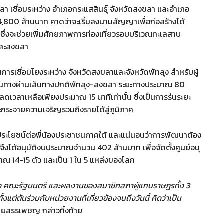
า เชื่อมระหว่าง อำเภอกระแสสินธุ์ จังหวัดสงขลา และอำเภอ
,800 ล้านบาท คาดว่าจะเริ่มลงนามสัญญาเพื่อก่อสร้างได้
ซึ่งจะช่วยเพิ่มศักยภาพการท่องเที่ยวรอบบริเวณทะเลสาบ
และสงขลา
การเชื่อมโยงระหว่าง จังหวัดสงขลาและจังหวัดพัทลุง สำหรับผู้
ดินทางผ่านเส้นทางปกติพัทลุง-สงขลา ระยะทางประมาณ 80
ะลดเวลาเหลือเพียงประมาณ 15 นาทีเท่านั้น ซึ่งเป็นการร่นระยะ
ละกระจายความเจริญรวมถึงรายได้สู่ภูมิภาค
เป็นประโยชน์ต่อพี่น้องประชาชนภาคใต้ และแน่นอนว่าการพัฒนาต้อง
จึงได้อนุมัติงบประมาณจำนวน 402 ล้านบาท เพื่อจัดตั้งศูนย์อนุ
ะมาณ 14-15 ตัว และเป็น 1 ใน 5 แหล่งของโลก
ง คณะรัฐมนตรี และผลงานของสมาชิกสภาผู้แทนราษฎรทั้ง 3
้งแต่ต้นร่วมกับหน่วยงานที่เกี่ยวข้องจนถึงวันนี้ คิดว่าเป็น
ยสรรเพชญ กล่าวทิ้งท้าย