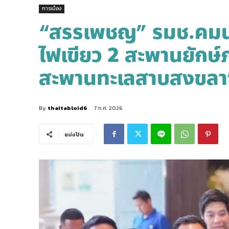
การเมือง
“สรรเพชญ” รมช.คมนา
ไฟเขียว 2 สะพานยักษ์ภ
สะพานทะเลสาบสงขลา
By
thaitabloid6
7 ก.ค. 2026
แบ่งปัน