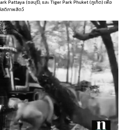
ark Pattaya (ชลบุรี), และ Tiger Park Phuket (ภูเก็ต) เพื่อ
สดิภาพสัตว์