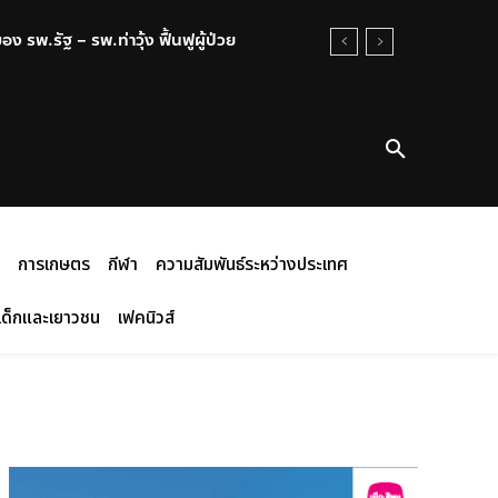
.รัฐ – รพ.ท่าวุ้ง ฟื้นฟูผู้ป่วย
าว่างเปล่า ไทยสูญเสียความน่าเชื่อถือใน
การเกษตร
กีฬา
ความสัมพันธ์ระหว่างประเทศ
เด็กและเยาวชน
เฟคนิวส์