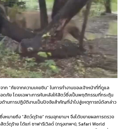
มาจาก “ภัยจากความเคยชิน” ในการทำงานของเจ้าหน้าที่ที่ดูแล
ย โดยเฉพาะการหันหลังให้สัตว์ซึ่งเป็นพฤติกรรมที่กระตุ้น
านการปฏิบัติงานเป็นปัจจัยสำคัญที่นำไปสู่เหตุการณ์ดังกล่าว
ก ซึ่งหมายถึง “สัตว์ดุร้าย” กรมอุทยานฯ จึงได้ขยายผลการตรวจ
ัตว์ดุร้าย ได้แก่ ซาฟารีเวิลด์ (กรุงเทพฯ), Safari World