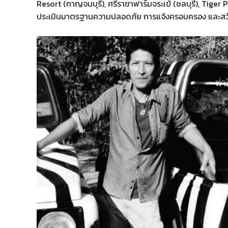
Resort (กาญจนบุรี), ศรีราชาฟาร์มจระเข้ (ชลบุรี), Tiger P
ประเมินมาตรฐานความปลอดภัย การแจ้งครอบครอง และสวั