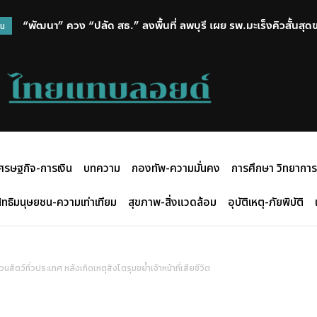
“พัฒนา” ควง “ปลัด สธ.” ลงพื้นที่ ลพบุรี เผย รพ.มะเร็งคิวสั้นสุดของ รพ
“สรศักดิ์” ซัดรัฐบาลทุ่มสุดตัวต้อนรับ มิน อ่อง ไลง์ แต่ได้แค่สัญญ
วน
กลับมาเดินได้ถึง 85%
เวทีโลก
ศรษฐกิจ-การเงิน
บทความ
กองทัพ-ความมั่นคง
การศึกษา วิทยาการ
ิทธิมนุษยชน-ความเท่าเทียม
สุขภาพ-สิ่งแวดล้อม
อุบัติเหตุ-ภัยพิบัติ
ว์ทั่วประเทศ หลังเกิดเหตุสิงโตรุมขย้ำเจ้าหน้าที่เสียชีวิต