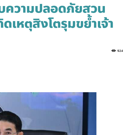
ับความปลอดภัยสวน
กิดเหตุสิงโตรุมขย้ำเจ้า
924