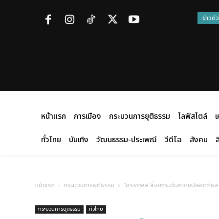
ข่าวด่
หน้าแรก
การเมือง
กระบวนการยุติธรรม
ไลฟ์สไตล์
เ
ทั่วไทย
บันเทิง
วัฒนธรรม-ประเพณี
วีดีโอ
สังคม
ส
หน้าแรก
กระบวนการยุติธรรม
“อรรถพล”สั่งยกระดับความปลอดภัยสวนสัต
กระบวนการยุติธรรม
ทั่วไทย