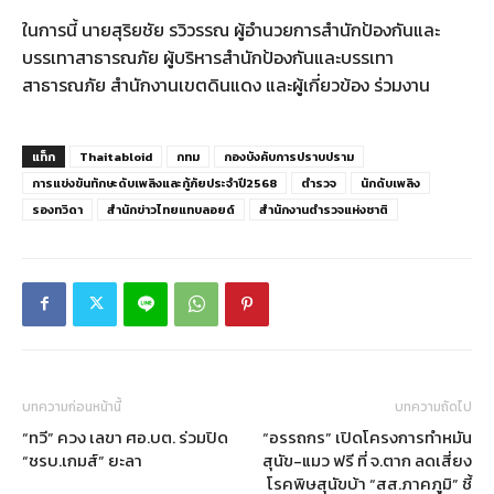
ในการนี้ นายสุริยชัย รวิวรรณ ผู้อำนวยการสำนักป้องกันและ
บรรเทาสาธารณภัย ผู้บริหารสำนักป้องกันและบรรเทา
สาธารณภัย สำนักงานเขตดินแดง และผู้เกี่ยวข้อง ร่วมงาน
แท็ก
Thaitabloid
กทม
กองบังคับการปราบปราม
การแข่งขันทักษะดับเพลิงและกู้ภัยประจำปี2568
ตำรวจ
นักดับเพลิง
รองทวิดา
สำนักข่าวไทยแทบลอยด์
สำนักงานตำรวจแห่งชาติ
บทความก่อนหน้านี้
บทความถัดไป
“ทวี” ควง เลขา ศอ.บต. ร่วมปิด
“อรรถกร” เปิดโครงการทำหมัน
“ชรบ.เกมส์” ยะลา
สุนัข-แมว ฟรี ที่ จ.ตาก ลดเสี่ยง
โรคพิษสุนัขบ้า “สส.ภาคภูมิ” ชี้