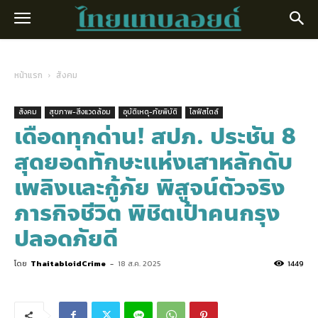
หน้าแรก
สังคม
สังคม
สุขภาพ-สิ่งแวดล้อม
อุบัติเหตุ-ภัยพิบัติ
ไลฟ์สไตล์
เดือดทุกด่าน! สปภ. ประชัน 8
สุดยอดทักษะแห่งเสาหลักดับ
เพลิงและกู้ภัย พิสูจน์ตัวจริง
ภารกิจชีวิต พิชิตเป้าคนกรุง
ปลอดภัยดี
โดย
ThaitabloidCrime
-
18 ส.ค. 2025
1449