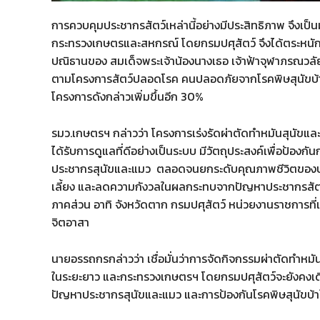
การควบคุมประชากรสัตว์เหล่านี้อย่างมีประสิทธิภาพ จึงเ
กระทรวงเกษตรและสหกรณ์ โดยกรมปศุสัตว์ จึงได้ตระหนักถ
ปณิธานของ สมเด็จพระเจ้าน้องนางเธอ เจ้าฟ้าจุฬาภรณวลั
ตามโครงการสัตว์ปลอดโรค คนปลอดภัยจากโรคพิษสุนัขบ้า
โครงการดังกล่าวเพิ่มขึ้นอีก 30%
รมว.เกษตรฯ กล่าวว่า โครงการเร่งรัดผ่าตัดทำหมันสุนัขและแมว
ได้รับการดูแลที่ดีอย่างเป็นระบบ มีวัตถุประสงค์เพื่อป้อง
ประชากรสุนัขและแมว ตลอดจนยกระดับคุณภาพชีวิตของประ
เลี้ยง และลดความกังวลในผลกระทบจากปัญหาประชากรสัตว์จร
ภาคส่วน อาทิ จังหวัดตาก กรมปศุสัตว์ หน่วยงานราชการที
จิตอาสา
นายอรรถกรกล่าวว่า เชื่อมั่นว่าการจัดกิจกรรมผ่าตัดทำหมัน
ในระยะยาว และกระทรวงเกษตรฯ โดยกรมปศุสัตว์จะยังคงเดิ
ปัญหาประชากรสุนัขและแมว และการป้องกันโรคพิษสุนัขบ้าใน