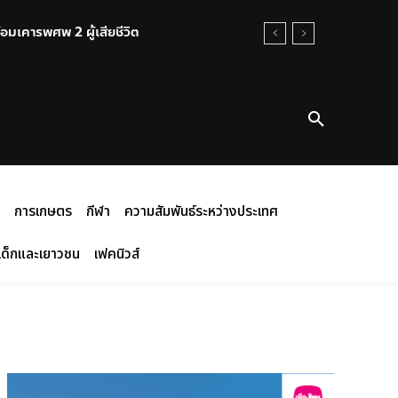
เคารพศพ 2 ผู้เสียชีวิต
บเงินอัดฉีดอีก 5แสนบาท
การเกษตร
กีฬา
ความสัมพันธ์ระหว่างประเทศ
เด็กและเยาวชน
เฟคนิวส์