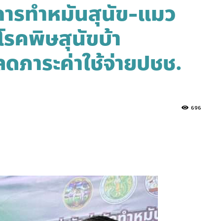
การทำหมันสุนัข-แมว
งโรคพิษสุนัขบ้า
ยลดภาระค่าใช้จ่ายปชช.
696