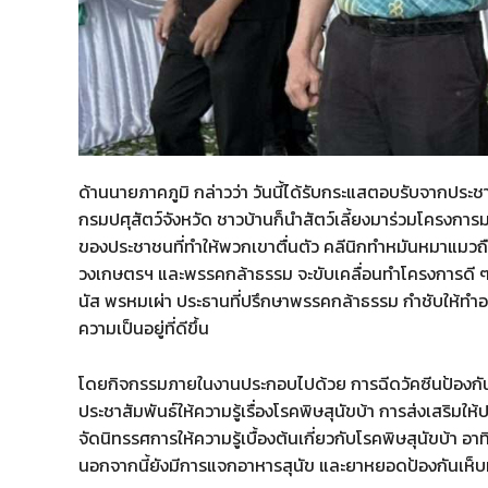
ด้านนายภาคภูมิ กล่าวว่า วันนี้ได้รับกระแสตอบรับจากประ
กรมปศุสัตว์จังหวัด ชาวบ้านก็นำสัตว์เลี้ยงมาร่วมโครงการม
ของประชาชนที่ทำให้พวกเขาตื่นตัว คลีนิกทำหมันหมาแมวถื
วงเกษตรฯ และพรรคกล้าธรรม จะขับเคลื่อนทำโครงการดี ๆ เ
นัส พรหมเผ่า ประธานที่ปรึกษาพรรคกล้าธรรม กำชับให้ทำอะไ
ความเป็นอยู่ที่ดีขึ้น
โดยกิจกรรมภายในงานประกอบไปด้วย การฉีดวัคซีนป้องกันโ
ประชาสัมพันธ์ให้ความรู้เรื่องโรคพิษสุนัขบ้า การส่งเสริมใ
จัดนิทรรศการให้ความรู้เบื้องต้นเกี่ยวกับโรคพิษสุนัขบ้า 
นอกจากนี้ยังมีการแจกอาหารสุนัข และยาหยอดป้องกันเห็บหม