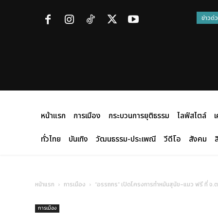
ข่าวด่
หน้าแรก
การเมือง
กระบวนการยุติธรรม
ไลฟ์สไตล์
เ
ทั่วไทย
บันเทิง
วัฒนธรรม-ประเพณี
วีดีโอ
สังคม
ส
หน้าแรก
การเมือง
“อรรถกร” เปิดโครงการทำหมันสุนัข-แมว ฟรี ที่ จ.ตา
การเมือง