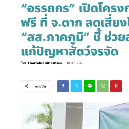
“อรรถกร” เปิดโครง
ฟรี ที่ จ.ตาก ลดเสี่ย
“สส.ภาคภูมิ” ชี้ ช่ว
แก้ปัญหาสัตว์จรจัด
โดย
ThaitabloidPolitics
-
18 ส.ค. 2025
แบ่งปัน