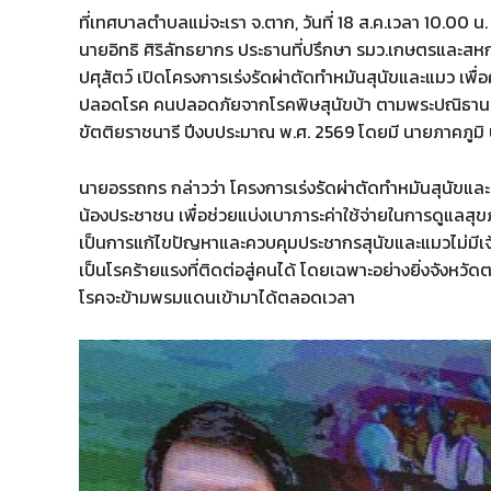
ที่เทศบาลตำบลแม่จะเรา จ.ตาก, วันที่ 18 ส.ค.เวลา 10.0
นายอิทธิ ศิริลัทธยากร ประธานที่ปรึกษา รมว.เกษตรและส
ปศุสัตว์ เปิดโครงการเร่งรัดผ่าตัดทำหมันสุนัขและแมว เพื่อ
ปลอดโรค คนปลอดภัยจากโรคพิษสุนัขบ้า ตามพระปณิธาน ศ
ขัตติยราชนารี ปีงบประมาณ พ.ศ. 2569 โดยมี นายภาคภูมิ 
นายอรรถกร กล่าวว่า โครงการเร่งรัดผ่าตัดทำหมันสุนัขแล
น้องประชาชน เพื่อช่วยแบ่งเบาภาระค่าใช้จ่ายในการดูแลสุขภ
เป็นการแก้ไขปัญหาและควบคุมประชากรสุนัขและแมวไม่มีเจ้
เป็นโรคร้ายแรงที่ติดต่อสู่คนได้ โดยเฉพาะอย่างยิ่งจังหวัดต
โรคจะข้ามพรมแดนเข้ามาได้ตลอดเวลา