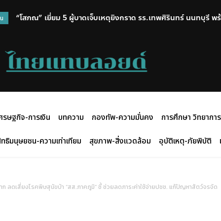
“โสภณ” เยี่ยม 5 ผู้บาดเจ็บเหตุยิงกราด รร.เทพศิรินทร์ นนทบุรี พร้อม
สาวไทยตบเวียดนาม 3-0 ผงาดแชมป์ SEA V CUP กวาด 2 สนาม รั
วน
ศรษฐกิจ-การเงิน
บทความ
กองทัพ-ความมั่นคง
การศึกษา วิทยาการ
ิทธิมนุษยชน-ความเท่าเทียม
สุขภาพ-สิ่งแวดล้อม
อุบัติเหตุ-ภัยพิบัติ
ก ลดเสี่ยงโรคพิษสุนัขบ้า “สส.ภาคภูมิ” ชี้ ช่วยลดภาระค่าใช้จ่ายปชช. แก้ปัญหาสัตว์จรจัด