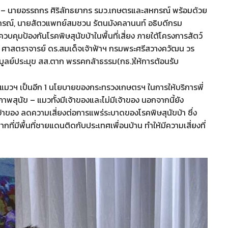
0 น. – นายอรรถกร ศิริลัทธยากร รมว.เกษตรและสหกรณ์ พร้อมด้วย
หกรณ์, นายสัตวแพทย์สมชวน รัตนมังคลานนท์ อธิบดีกรม
ควบคุมป้องกันโรคพิษสุนัขบ้าในพื้นที่เสี่ยง ภายใต้โครงการสัตว์
าสตราจารย์ ดร.สมเด็จเจ้าฟ้าฯ กรมพระศรีสวางควัฒน วร
บูลย์ประมุข สส.ตาก พรรคกล้าธรรม(กธ.)ให้การต้อนรับ
ะแมวฯ เป็นอีก 1 นโยบายของกระทรวงเกษตรฯ ในการให้บริการพี่
าพสุนัข – แมวทั้งมีเจ้าของและไม่มีเจ้าของ นอกจากนี้ยัง
าของ ลดความเสี่ยงต่อการแพร่ระบาดของโรคพิษสุนัขบ้า ซึ่ง
ากที่มีพื้นที่ชายแดนติดกับประเทศเพื่อนบ้าน ทำให้มีความเสี่ยงที่