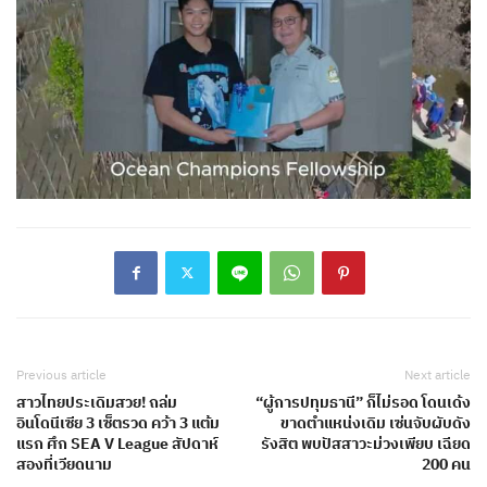
Previous article
Next article
สาวไทยประเดิมสวย! ถล่ม
“ผู้การปทุมธานี” ก็ไม่รอด โดนเด้ง
อินโดนีเซีย​ 3 เซ็ตรวด คว้า 3 แต้ม
ขาดตำแหน่งเดิม เซ่นจับผับดัง
แรก ศึก SEA V League สัปดาห์
รังสิต พบปัสสาวะม่วงเพียบ เฉียด
สองที่เวียดนาม
200 คน