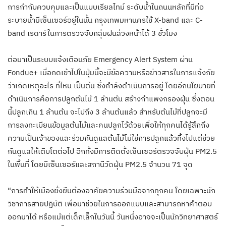
การกำกับควบคุมและเป็นแบบเรียลไทม์ ระดับน้ำในถนนหลักที่มีท่อ
ระบายน้ำมีเซ็นเซอร์อยู่ในนั้น กรุงเทพมหานครใช้ X-band และ C-
band เรดาร์ในการตรวจจับกลุ่มฝนล่วงหน้าได้ 3 ชั่วโมง
ต่อมาเป็นระบบแจ้งเตือนภัย Emergency Alert System ผ่าน
Fondue+ เมื่อกดเข้าไปในปุ่มนี้จะมีข้อความหรือข่าวสารในการแจ้งภัย
ว่าเกิดเหตุอะไร ที่ไหน เป็นต้น ซึ่งกำลังดำเนินการอยู่ โดยอีกนโยบายที่
ดำเนินการคือการปลูกต้นไม้ 1 ล้านต้น สร้างกำแพงกรองฝุ่น ซึ่งตอน
นี้ปลูกเกิน 1 ล้านต้น จะไปถึง 3 ล้านต้นแล้ว สำหรับต้นไม้ที่ปลูกจะมี
การลงทะเบียนข้อมูลต้นไม้และคนปลูกไว้ด้วยเพื่อให้ทุกคนได้รู้สึกถึง
ความเป็นเจ้าของและร่วมกันดูแลต้นไม้ไม่ใช่การปลูกแล้วทิ้งไปแต่ช่วย
กันดูแลให้เติบโตต่อไป อีกทั้งมีการติดตั้งเซ็นเซอร์ตรวจจับฝุ่น PM2.5
ในพื้นที่ โดยมีเซ็นเซอร์และสถานีวัดฝุ่น PM2.5 จำนวน 71 จุด
“การทำให้เมืองยั่งยืนต้องอาศัยความร่วมมือจากทุกคน โดยเฉพาะนัก
วิชาการสายปฏิบัติ เพื่อมาช่วยในการออกแบบและสามารถหาคำตอบ
ออกมาได้ หรือแม้แต่เด็กเล็กในวันนี้ วันหนึ่งอาจจะเป็นนักวิทยาศาสตร์