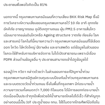
ประชาชนพึงพอใจคิดเป็น 81%
นอกจากนี้ กรุงเทพมหานครมีแผนที่ความเสี่ยง BKK Risk Map ซึ่งมี
การวิเคราะห์ความเสี่ยงของกรุงเทพมหานครไว้ 10 ภัย อาทิ อุทกภัย
อัคคีภัย อาชญากรรม อุบัติเหตุทางถนน ฝุ่น PM2.5 อาคารสั่นไหว
เนื่องมาจากแผ่นดินไหวหรือ Ageing structure วาตภัย ภัยแล้ง โรค
และสารเคมี โรคในที่นี้หมายความว่า กรุงเทพมหานครมีแผนที่ไข้เลือด
ออก โควิด ไข้หวัดใหญ่ ฝีดาษลิง และยาเสพติด แต่ข้อมูลในส่วนของ
โรคจะใช้สำหรับการบริหารจัดการ ไม่ได้เปิดสาธารณะเพราะมีเรื่อง
PDPA ส่วนด้านข้อมูลอื่น ๆ ประชาชนสามารถเข้าไปดูข้อมูลได้
รองผู้ว่าฯ ทวิดา กล่าวด้วยว่า ในส่วนของการแก้ปัญหาน้ำท่วม
กรุงเทพมหานครมีศูนย์ควบคุมระบบป้องกันน้ำท่วมกรุงเทพมหานคร
และระบบตรวจวัดน้ำท่วมถนน ซึ่งในพื้นที่กรุงเทพฯ มีท่อระบายน้ำ
ความยาวรวมทั้งหมดกว่า 7,000 กิโลเมตร ได้มีการลอกท่อระบายน้ำ
ต่อเนื่องเป็นประจำทุกปีเพื่อช่วยให้น้ำสามารถไหลไปได้เร็ว ที่สำคัญทุก
อย่างตอนนี้เป็น IoT ประตูน้ำของ กทม. ใช้รีโมตจากโทรศัพท์มือถือใน