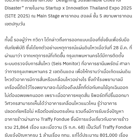
Disaster” ภายในงาน Startup x Innovation Thailand Expo 2025
(SITE 2025) ณ Main Stage พารากอน ฮอลล์ ชั้น 5 สยามพารากอน
เขตปทุมวัน
ทั้งนี้ รองผู้ว่าฯ ทวิดา ได้กล่าวถึงการออกแบบเมืองที่ยั่งยืนเพื่อรับมือ
กับภัยพิบัติ ซึ่งได้ยกตัวอย่างเหตุการณ์แผ่นดินไหวเมื่อวันที่ 28 มี.ค. ที่
ผ่านมาว่า จากเหตุการณ์ที่เกิดขึ้น กรุงเทพมหานครได้มีการติดตั้ง
ระบบตรวจจับการสั่นไหว (Seis Monitor) ที่อาคารธานีนพรัตน์ ศาลา
ว่าการกรุงเทพมหานคร 2 เขตดินแดง เพื่อให้ทราบว่าเมื่อเกิดแผ่นดิน
ไหวตัวอาคารมีการสั่นหรือเคลื่อนไหวอย่างไร ซึ่งถ้าโรงพยาบาลมี
เครื่องนี้ติดไว้โรงพยาบาลจะไม่ต้องดึงปลั๊กที่ต่อกับคนไข้ฉุกเฉินออก
ไม่ต้องอพยพคนออก เพราะเมื่ออาคารหยุดสั่น รีพอร์ตที่ปริ้นออกมา
วิศวกรสามารถเห็นได้ว่าอาคารเคลื่อนไหวแนวไหน รู้ว่าอาคาร
ปลอดภัยหรือไม่ หรือต้องซ่อมตรงไหน รวมถึงมีการรับแจ้งปัญหา
อาคารร้าวผ่านทาง Traffy Fondue ซึ่งมีการแจ้งเกี่ยวกับอาคารร้าว
รวม 21,864 เรื่อง และเมื่อวาน (5 ก.ค. 68) เป็นวันที่ Traffy Fondue
รับแจ้งปัญหาครบ 1 ล้านเรื่อง กทม. แก้ได้ประมาณ 801,000 เรื่อง