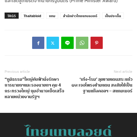
และเชิดชูเกียรติจากนายกรัฐมนตรี (Prime Minister Award)
TAGS
Thaitabloid
กทม
สำนักข่าวไทยแทบลอยด์
เป็นประเด็น
Previous article
Next article
“ภูมิธรรม”ใหญ่คับฟ้านั่งรักษา
‘เท้ง-โรม’ ลุยชายแดนสระแก้ว
การนายกฯและรองนายกฯ คุม 4
ผงะเจอโพรงข้ามแดน สงสัยใช้เป็น
กระทรวงใหญ่ กุมอำนาจเบ็ดเสร็จ
ฐานแก๊งคอลฯ – สแกมเมอร์
หลายหน่วยงานรัฐฯ