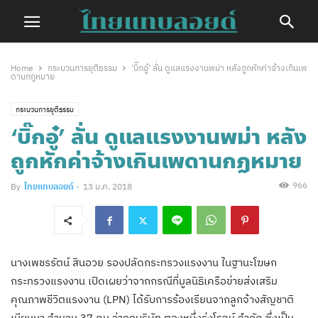
Home
กระบวนการยุติธรรม
‘บิ๊กอู๋’ ลั่น ดูแลแรงงานพม่า หลังถูกหักค่าจ้างเกินเพ
ดานกฏหมาย
กระบวนการยุติธรรม
‘บิ๊กอู๋’ ลั่น ดูแลแรงงานพม่า หลัง
ถูกหักค่าจ้างเกินเพดานกฏหมาย
966
By
ไทยแทบลอยด์
-
13 ม.ค. 2018
นางเพชรรัตน์ สินอวย รองปลัดกระทรวงแรงงาน ในฐานะโฆษก
กระทรวงแรงงาน เปิดเผยว่าจากกรณีที่มูลนิธิเครือข่ายส่งเสริม
คุณภาพชีวิตแรงงาน (LPN) ได้รับการร้องเรียนจากลูกจ้างสัญชาติ
เมียนมา จำนวน 37 คน ว่าถูกบริษัท ตองหนึ่งรุ่งโรจน์ จำกัด ซึ่งเป็น